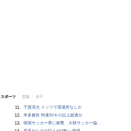
スポーツ
芸能
女子
11.
千賀滉大 メッツで居場所なしか
12.
本多被告 時速50キロ以上超過か
13.
韓国サッカー界に衝撃 大韓サッカー協会に外国人審判への“性的接待”疑惑 韓国メディアが報道
14.
若手だらけの巨人がV争い 困惑