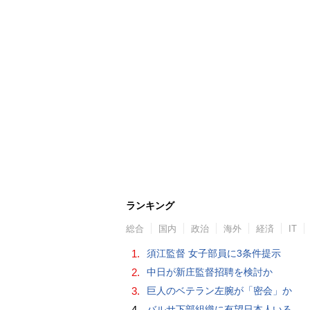
ランキング
総合
国内
政治
海外
経済
IT
1.
須江監督 女子部員に3条件提示
2.
中日が新庄監督招聘を検討か
3.
巨人のベテラン左腕が「密会」か
4.
バルサ下部組織に有望日本人いる