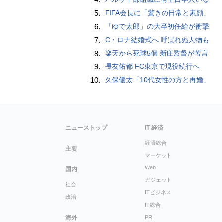
5.
FIFA会長に「驚きの日常と素顔」
6.
「ゆで太郎」の大卒初任給が衝撃
7.
C・ロナ結婚式へ 呼ばれぬ人物も
8.
楽天から死球5個 新庄監督が苦言
9.
長友佑都 FC東京で現役続行へ
10.
久保優太「10代女性の方と再婚」
ニューストップ
IT 経済
経済総合
主要
マーケット
Web
国内
ガジェット
社会
ITビジネス
政治
IT総合
海外
PR