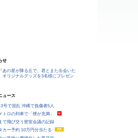
らせ
『あの星が降る丘で、君とまた出会いた
』オリジナルグッズを3名様にプレゼン
ニュース
13号で混乱 沖縄で負傷者5人
メトロの列車で「煙が充満」
まで飛び交う密室会議の記録
タカー予約 10万円分当たる