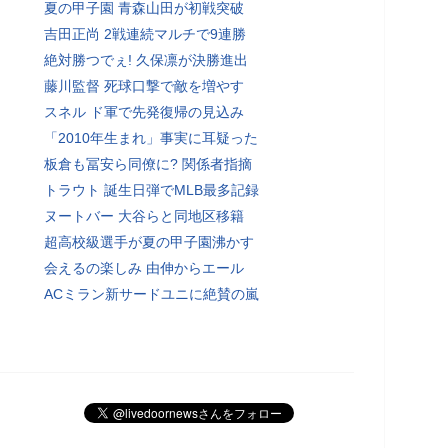
夏の甲子園 青森山田が初戦突破
吉田正尚 2戦連続マルチで9連勝
絶対勝つでぇ! 久保凛が決勝進出
藤川監督 死球口撃で敵を増やす
スネル ド軍で先発復帰の見込み
「2010年生まれ」事実に耳疑った
板倉も冨安ら同僚に? 関係者指摘
トラウト 誕生日弾でMLB最多記録
ヌートバー 大谷らと同地区移籍
超高校級選手が夏の甲子園沸かす
会えるの楽しみ 由伸からエール
ACミラン新サードユニに絶賛の嵐