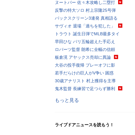
ヌートバー 佐々木攻略し二塁打
反撃の特大ソロ 村上宗隆25号弾
バックスクリーン3連発 真相語る
サヴィオ 退場「過ちを犯した」
トラウト 誕生日弾でMLB最多タイ
早田ひな パリ五輪超えた手応え
ロバーツ監督 朗希に全幅の信頼
板倉滉 アヤックス売却に異論
大谷の投手復帰 プレーオフに影
若手だらけの巨人がV争い 困惑
30歳アナリスト 村上獲得を主導
鬼木監督 長練習で足つらず勝利
もっと見る
ライブドアニュースを読もう！