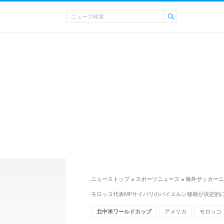
ニューストップ
スポーツニュース
海外サッカーニ
>
>
モロッコ代表MFサイバリのバイエルン移籍が決定的
北中米ワールドカップ
アメリカ
モロッコ
ベルギー