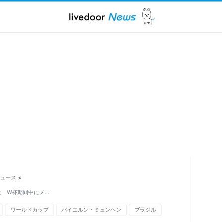
ュース
>
に W杯期間中にメ…
ワールドカップ
バイエルン・ミュンヘン
ブラジル