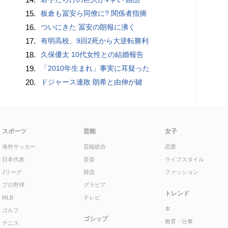
15.
板倉も冨安ら同僚に? 関係者指摘
16.
ついにきた 冨安の朗報に沸く
17.
有明高校、9回2死から大逆転勝利
18.
久保優太 10代女性との結婚報告
19.
「2010年生まれ」事実に耳疑った
20.
ドジャース連敗 朗希と由伸が鍵
スポーツ
芸能
女子
海外サッカー
芸能総合
恋愛
日本代表
音楽
ライフスタイル
Jリーグ
韓流
ファッション
プロ野球
グラビア
トレンド
MLB
テレビ
本
ゴルフ
ゴシップ
教育・仕事
テニス