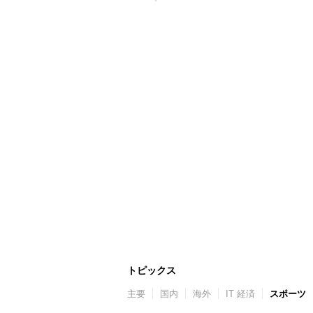
トピックス
主要
国内
海外
IT 経済
スポーツ