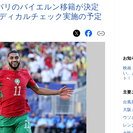
バリのバイエルン移籍が決定
ディカルチェック実施の予定
お知
映画
い。
ト！
主要
台風
大阪
ウソ
レン