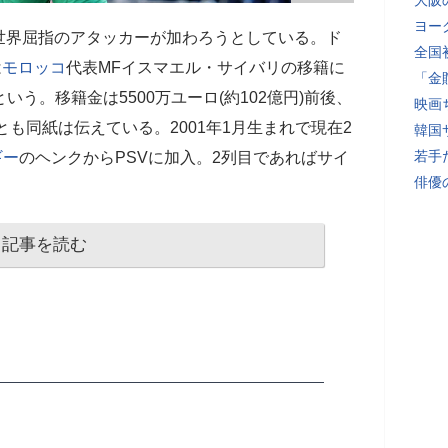
大阪
ヨー
世界屈指のアタッカーが加わろうとしている。ド
全国
は
モロッコ
代表MFイスマエル・サイバリの移籍に
「金
いう。移籍金は5500万ユーロ(約102億円)前後、
映画
とも同紙は伝えている。2001年1月生まれで現在2
韓国
若手
ギー
のヘンクからPSVに加入。2列目であればサイ
俳優
記事を読む