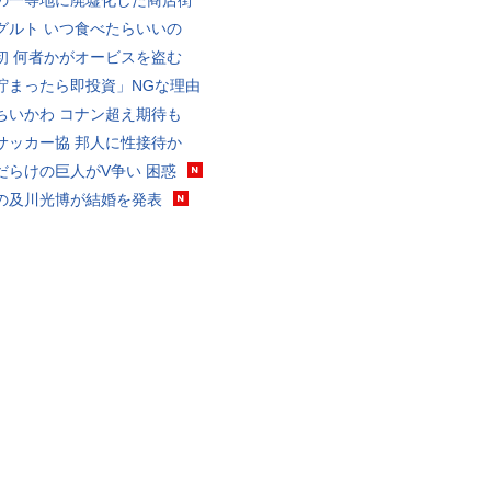
の一等地に廃墟化した商店街
グルト いつ食べたらいいの
初 何者かがオービスを盗む
貯まったら即投資」NGな理由
ちいかわ コナン超え期待も
サッカー協 邦人に性接待か
だらけの巨人がV争い 困惑
の及川光博が結婚を発表