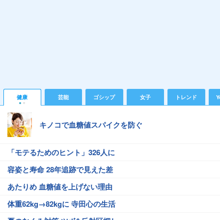
健康
芸能
ゴシップ
女子
トレンド
Y
キノコで血糖値スパイクを防ぐ
「モテるためのヒント」326人に
容姿と寿命 28年追跡で見えた差
あたりめ 血糖値を上げない理由
体重62kg→82kgに 寺田心の生活