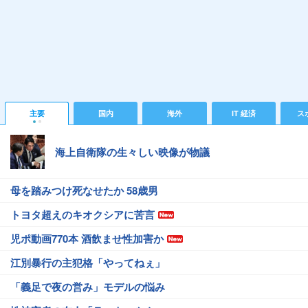
主要
国内
海外
IT 経済
ス
海上自衛隊の生々しい映像が物議
母を踏みつけ死なせたか 58歳男
トヨタ超えのキオクシアに苦言
児ポ動画770本 酒飲ませ性加害か
江別暴行の主犯格「やってねぇ」
「義足で夜の営み」モデルの悩み