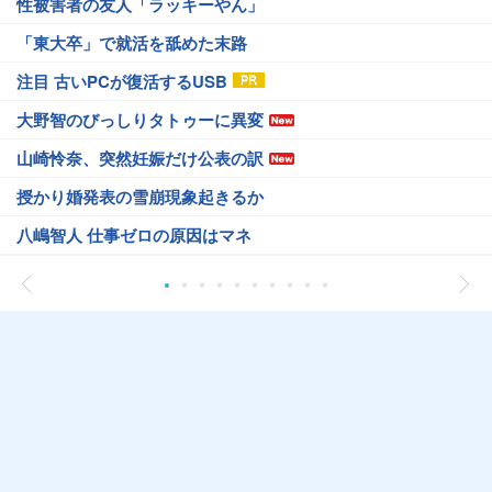
性被害者の友人「ラッキーやん」
「東大卒」で就活を舐めた末路
注目 古いPCが復活するUSB
大野智のびっしりタトゥーに異変
山崎怜奈、突然妊娠だけ公表の訳
授かり婚発表の雪崩現象起きるか
八嶋智人 仕事ゼロの原因はマネ