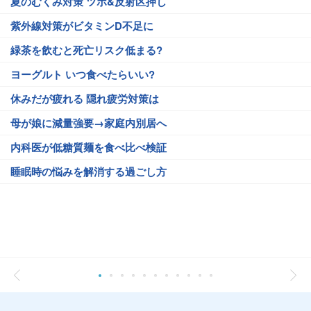
夏のむくみ対策 ツボ&反射区押し
紫外線対策がビタミンD不足に
緑茶を飲むと死亡リスク低まる?
ヨーグルト いつ食べたらいい?
休みだが疲れる 隠れ疲労対策は
母が娘に減量強要→家庭内別居へ
内科医が低糖質麺を食べ比べ検証
睡眠時の悩みを解消する過ごし方