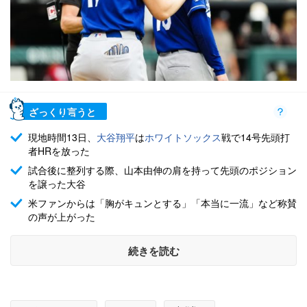
ざっくり言うと
現地時間13日、
大谷翔平
は
ホワイトソックス
戦で14号先頭打
者HRを放った
試合後に整列する際、山本由伸の肩を持って先頭のポジション
を譲った大谷
米ファンからは「胸がキュンとする」「本当に一流」など称賛
の声が上がった
続きを読む