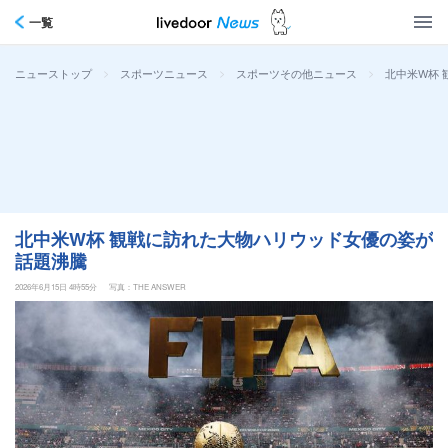
一覧
>
>
>
北中米W杯
ニューストップ
スポーツニュース
スポーツその他ニュース
北中米W杯 観戦に訪れた大物ハリウッド女優の姿が
話題沸騰
2026年6月15日 4時55分
写真：THE ANSWER