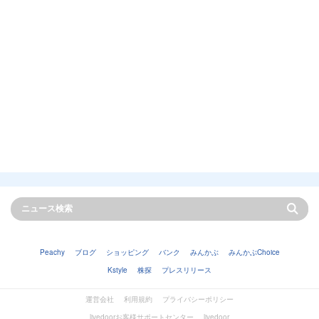
Peachy
ブログ
ショッピング
バンク
みんかぶ
みんかぶChoice
Kstyle
株探
プレスリリース
運営会社
利用規約
プライバシーポリシー
livedoorお客様サポートセンター
livedoor