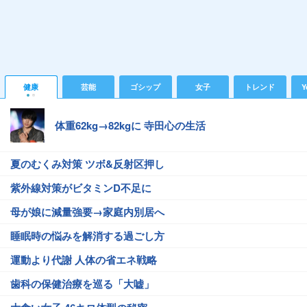
健康
芸能
ゴシップ
女子
トレンド
Y
体重62kg→82kgに 寺田心の生活
夏のむくみ対策 ツボ&反射区押し
紫外線対策がビタミンD不足に
母が娘に減量強要→家庭内別居へ
睡眠時の悩みを解消する過ごし方
運動より代謝 人体の省エネ戦略
歯科の保健治療を巡る「大嘘」