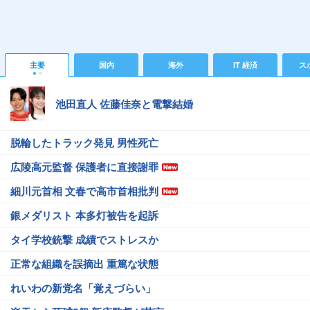
主要
国内
海外
IT 経済
ス
池田直人 佐藤佳奈と電撃結婚
脱輪したトラック発見 男性死亡
広陵高元監督 保護者に直接謝罪
細川元首相 文春で高市首相批判
銀メダリスト 本多灯被告を起訴
タイ学校銃撃 成績でストレスか
正常な組織を誤摘出 重篤な状態
れいわの新党名「覚えづらい」