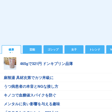
健康
芸能
ゴシップ
女子
トレンド
Y
465gで321円 ドンキプリン品薄
麻辣湯 具材次第でカツ丼級に
うつ病患者の本音とNGな接し方
キノコで血糖値スパイクを防ぐ
メンタルに良い影響を与える趣味