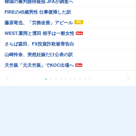
韓国の審判接待疑惑 JFAが調査へ
FIREの45歳男性 仕事復帰した訳
藤原竜也、「労務改善」アピール
WEST.重岡と濱田 相手は一般女性
さらば森田、FX投資詐欺被害告白
山崎怜奈、突然妊娠だけ公表の訳
天竺鼠「元天竺鼠」でKOC出場へ