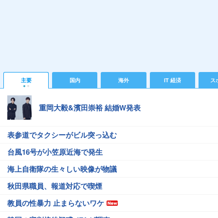
主要
国内
海外
IT 経済
ス
重岡大毅&濱田崇裕 結婚W発表
表参道でタクシーがビル突っ込む
台風16号が小笠原近海で発生
海上自衛隊の生々しい映像が物議
秋田県職員、報道対応で喫煙
教員の性暴力 止まらないワケ