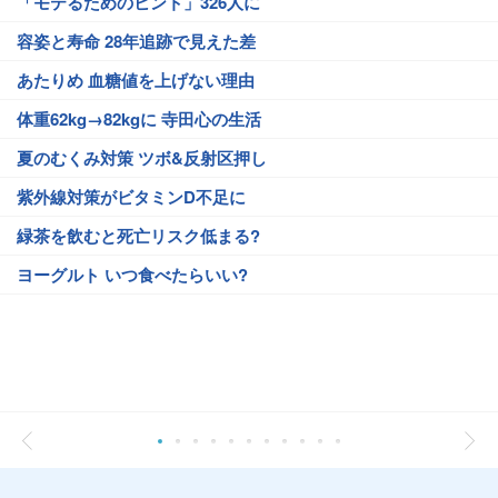
「モテるためのヒント」326人に
容姿と寿命 28年追跡で見えた差
あたりめ 血糖値を上げない理由
体重62kg→82kgに 寺田心の生活
夏のむくみ対策 ツボ&反射区押し
紫外線対策がビタミンD不足に
緑茶を飲むと死亡リスク低まる?
ヨーグルト いつ食べたらいい?