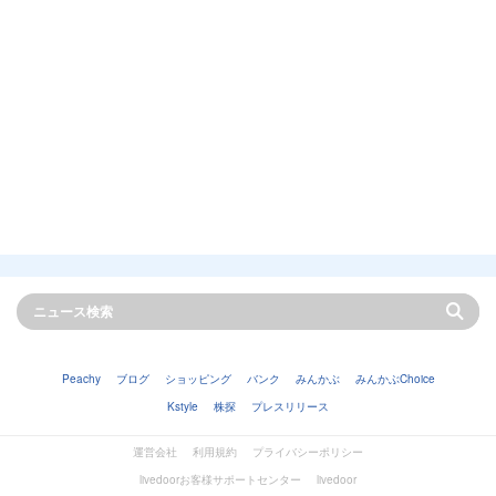
Peachy
ブログ
ショッピング
バンク
みんかぶ
みんかぶChoice
Kstyle
株探
プレスリリース
運営会社
利用規約
プライバシーポリシー
livedoorお客様サポートセンター
livedoor