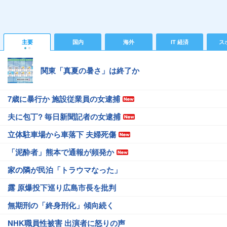
主要
国内
海外
IT 経済
ス
関東「真夏の暑さ」は終了か
7歳に暴行か 施設従業員の女逮捕
夫に包丁? 毎日新聞記者の女逮捕
立体駐車場から車落下 夫婦死傷
「泥酔者」熊本で通報が頻発か
家の隣が民泊「トラウマなった」
露 原爆投下巡り広島市長を批判
無期刑の「終身刑化」傾向続く
NHK職員性被害 出演者に怒りの声