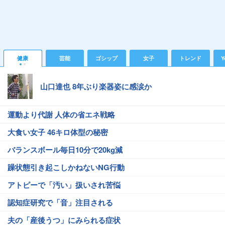
健康
芸能
ゴシップ
女子
トレンド
Y
山口達也 8年ぶり楽器姿に感涙か
運動より代謝 人体の省エネ戦略
大食い女子 46キロ体型の秘密
バランスボール毎日10分で20kg減
躁状態引き起こしかねないNG行動
アトピーで「汚い」扱いされ苦悩
認知症研究で「音」注目される
夫の「産後うつ」にみられる症状