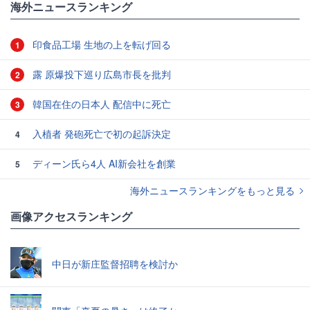
海外ニュースランキング
印食品工場 生地の上を転げ回る
1
露 原爆投下巡り広島市長を批判
2
韓国在住の日本人 配信中に死亡
3
入植者 発砲死亡で初の起訴決定
4
ディーン氏ら4人 AI新会社を創業
5
海外ニュースランキングをもっと見る
画像アクセスランキング
中日が新庄監督招聘を検討か