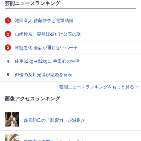
芸能ニュースランキング
池田直人 佐藤佳奈と電撃結婚
1
山崎怜奈、突然妊娠だけ公表の訳
2
容態悪化 会話が通じないパー子
3
体重62kg→82kgに 寺田心の生活
4
俳優の及川光博が結婚を発表
5
芸能ニュースランキングをもっと見る
画像アクセスランキング
森喜朗氏の「影響力」が減退か