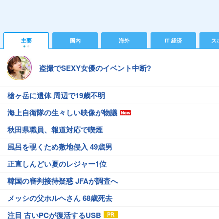
主要
国内
海外
IT 経済
ス
盗撮でSEXY女優のイベント中断?
槍ヶ岳に遺体 周辺で19歳不明
海上自衛隊の生々しい映像が物議
秋田県職員、報道対応で喫煙
風呂を覗くため敷地侵入 49歳男
正直しんどい夏のレジャー1位
韓国の審判接待疑惑 JFAが調査へ
メッシの父ホルヘさん 68歳死去
注目 古いPCが復活するUSB