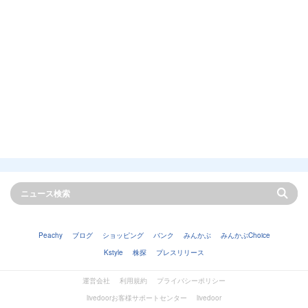
Peachy
ブログ
ショッピング
バンク
みんかぶ
みんかぶChoice
Kstyle
株探
プレスリリース
運営会社
利用規約
プライバシーポリシー
livedoorお客様サポートセンター
livedoor