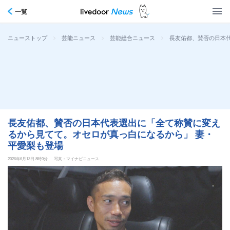
一覧
>
>
>
長友佑都、賛否の日本
ニューストップ
芸能ニュース
芸能総合ニュース
長友佑都、賛否の日本代表選出に「全て称賛に変え
るから見てて。オセロが真っ白になるから」 妻・
平愛梨も登場
2026年6月13日 8時0分
写真：マイナビニュース