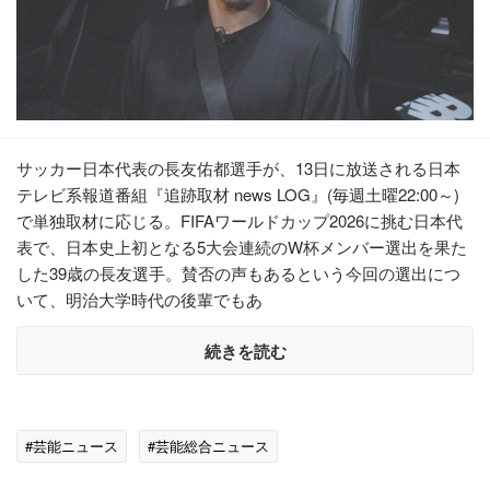
サッカー日本代表の長友佑都選手が、13日に放送される日本
テレビ系報道番組『追跡取材 news LOG』(毎週土曜22:00～)
で単独取材に応じる。FIFAワールドカップ2026に挑む日本代
表で、日本史上初となる5大会連続のW杯メンバー選出を果た
した39歳の長友選手。賛否の声もあるという今回の選出につ
いて、明治大学時代の後輩でもあ
続きを読む
#芸能ニュース
#芸能総合ニュース