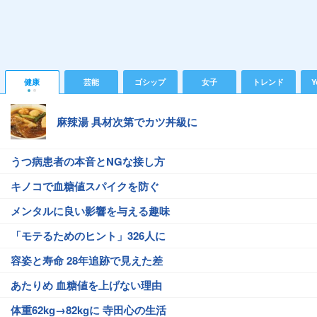
健康
芸能
ゴシップ
女子
トレンド
Y
麻辣湯 具材次第でカツ丼級に
うつ病患者の本音とNGな接し方
キノコで血糖値スパイクを防ぐ
メンタルに良い影響を与える趣味
「モテるためのヒント」326人に
容姿と寿命 28年追跡で見えた差
あたりめ 血糖値を上げない理由
体重62kg→82kgに 寺田心の生活