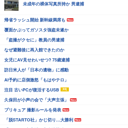
未成年の裸体写真所持か 男逮捕
帰省ラッシュ開始 新幹線満席も
覆面かぶってガソスタ強盗未遂か
「盗撮がクセに」教員の男逮捕
なぜ避難後に再入館できたのか
女児にAV見せわいせつ? 75歳逮捕
訪日米人が「日本の遺物」に感動
AI予約に店側激怒「もはやテロ」
注目 古いPCが復活するUSB
久保田が小声の会で「大声主張」
プリキュア 撮影ルールを発表
「脱STARTO社」かじ切り…大勝利