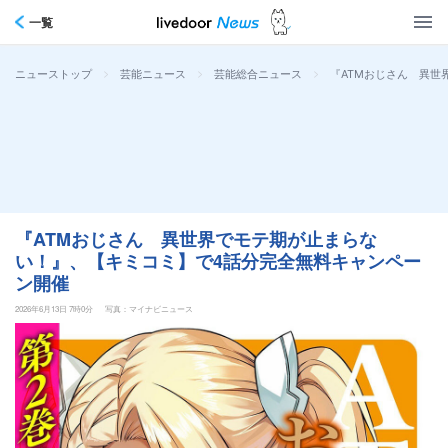
一覧
>
>
>
『ATMおじさん 異世
ニューストップ
芸能ニュース
芸能総合ニュース
『ATMおじさん 異世界でモテ期が止まらな
い！』、【キミコミ】で4話分完全無料キャンペー
ン開催
2026年6月13日 7時0分
写真：マイナビニュース