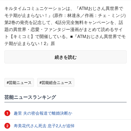
キルタイムコミュニケーションは、『ATMおじさん異世界で
モテ期が止まらない！』(原作：林達永／作画：チェ・ミンジ)
第2巻の発売を記念して、4話分完全無料キャンペーンを、話
題の異世界・恋愛・ファンタジー漫画がまとめて読めるサイ
ト【キミコミ】で開催している。■『ATMおじさん異世界でモ
テ期が止まらない！2』原
続きを読む
#芸能ニュース
#芸能総合ニュース
芸能ニュースランキング
趣里 夫の密会報道で離婚決断か
1
寿美花代さん死去 息子2人が追悼
2