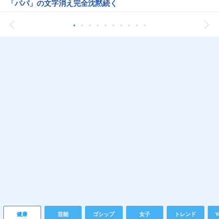
「パパ」の文字消え完全沈黙続く
健康
芸能
ゴシップ
女子
トレンド
Y