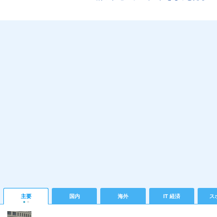
主要
国内
海外
IT 経済
ス