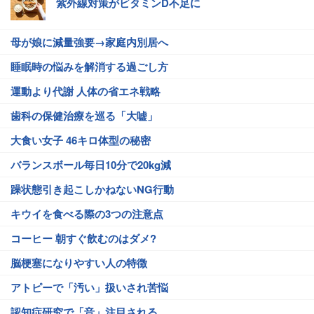
紫外線対策がビタミンD不足に
母が娘に減量強要→家庭内別居へ
睡眠時の悩みを解消する過ごし方
運動より代謝 人体の省エネ戦略
歯科の保健治療を巡る「大嘘」
大食い女子 46キロ体型の秘密
バランスボール毎日10分で20kg減
躁状態引き起こしかねないNG行動
キウイを食べる際の3つの注意点
コーヒー 朝すぐ飲むのはダメ?
脳梗塞になりやすい人の特徴
アトピーで「汚い」扱いされ苦悩
認知症研究で「音」注目される