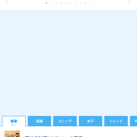
健康
芸能
ゴシップ
女子
トレンド
Y