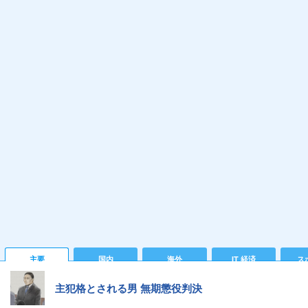
主要
国内
海外
IT 経済
ス
主犯格とされる男 無期懲役判決