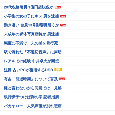
20代税務署員 1億円超脱税か
小学生の女の子にキス 男を逮捕
動き遅い 台風13号影響長引くか
未成年の裸体写真所持か 男逮捕
態度に不満で…夫の弟を暴行死
駅で流れた「不適切音声」に声明
レアルでの経験 中井卓大が回想
注目 古いPCが復活するUSB
有吉「引退時期」について言及
嫌と言わないから同意では…見解
執行猶予つけば御の字 記者指摘
バカヤロー…人気声優が別れ悲痛