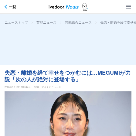
一覧
>
>
>
失恋・離婚を経て幸せを
ニューストップ
芸能ニュース
芸能総合ニュース
失恋・離婚を経て幸せをつかむには…MEGUMIが力
説「次の人が絶対に登場する」
2026年6月12日 12時44分
写真：マイナビニュース