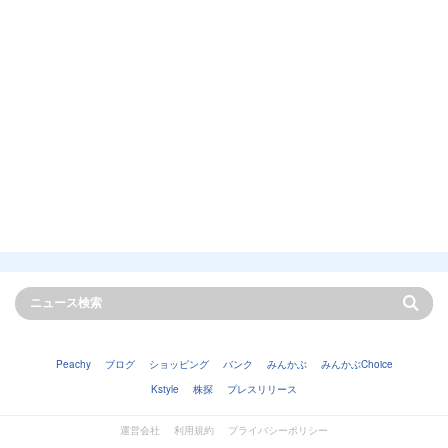
Peachy
ブログ
ショッピング
バンク
みんかぶ
みんかぶChoice
Kstyle
株探
プレスリリース
運営会社
利用規約
プライバシーポリシー