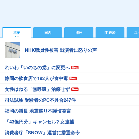
主要
国内
海外
IT 経済
ス
NHK職員性被害 出演者に怒りの声
れいわ「いのちの党」に変更へ
静岡の飲食店で192人が食中毒
女性はねる「無呼吸」治療せず
司法試験 受験者のPC不具合247件
福岡の議長 地震巡り不謹慎発言
「43億円分」キャンセル? 女逮捕
消費者庁「SNOW」運営に措置命令