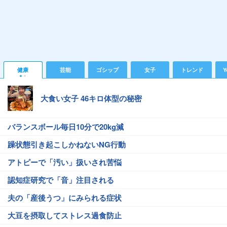
健康
芸能
ゴシップ
女子
トレンド
Y
大食い女子 46キロ体型の秘密
バランスボール毎日10分で20kg減
躁状態引き起こしかねないNG行動
アトピーで「汚い」扱いされ苦悩
認知症研究で「音」注目される
夫の「産後うつ」にみられる症状
大豆を摂取してストレス過食防止