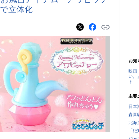
で立体化
お知
映画
い。
ト！
主要
日本
森喜
北海
「絶
ジャ