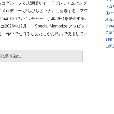
ムコグループ公式通販サイト「プレミアムバンダ
ドコ
ドメロディー ぴちぴちピッチ』に登場する「アワ
使い
morize アワピッチャー」(4,950円)を発売する。
板倉
26年12月。「Special Memorize アワピッチ
VI
佐藤
ー」は、作中で七海るちあたちがお風呂で使用してい
副業
山田
記事を読む