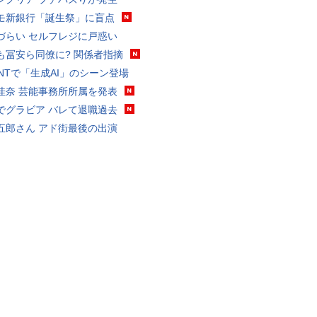
モ新銀行「誕生祭」に盲点
づらい セルフレジに戸惑い
も冨安ら同僚に? 関係者指摘
VANTで「生成AI」のシーン登場
佳奈 芸能事務所所属を発表
でグラビア バレて退職過去
五郎さん アド街最後の出演