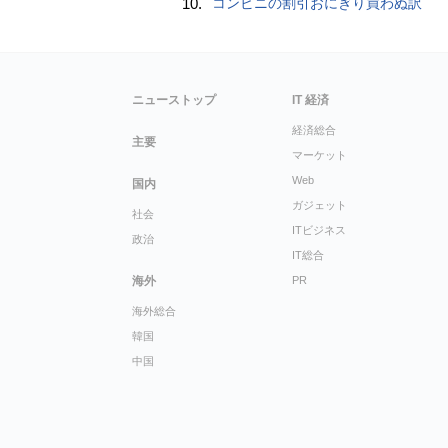
10.
コンビニの割引おにぎり買わぬ訳
ニューストップ
IT 経済
経済総合
主要
マーケット
Web
国内
ガジェット
社会
ITビジネス
政治
IT総合
海外
PR
海外総合
韓国
中国