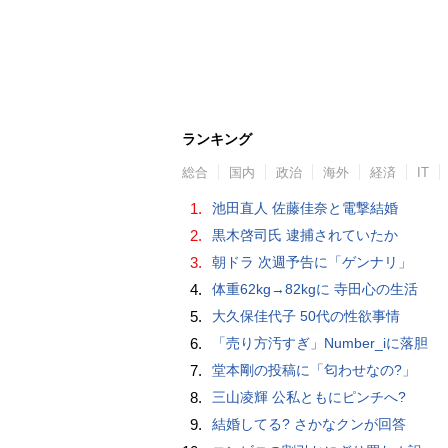
ランキング
総合
国内
政治
海外
経済
IT
1.
池田直人 佐藤佳奈と電撃結婚
2.
黒木啓司氏 逮捕されていたか
3.
朝ドラ 次週予告に「ゲンナリ」
4.
体重62kg→82kgに 寺田心の生活
5.
大久保佳代子 50代の性欲事情
6.
「売り方汚すぎ」Number_iに落胆
7.
堂本剛の投稿に「匂わせなの?」
8.
三山凌輝 公私ともにピンチへ?
9.
結婚してる? さかなクンが回答