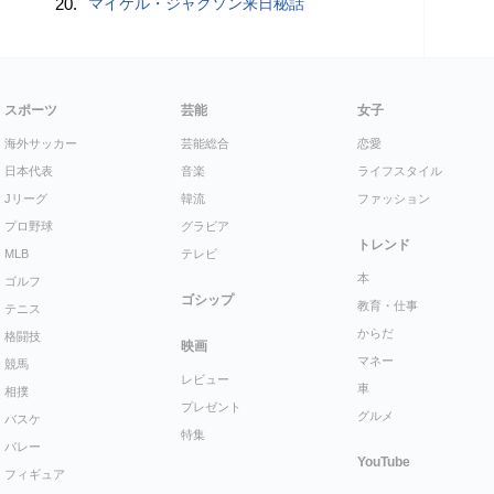
20.
マイケル・ジャクソン来日秘話
スポーツ
芸能
女子
海外サッカー
芸能総合
恋愛
日本代表
音楽
ライフスタイル
Jリーグ
韓流
ファッション
プロ野球
グラビア
トレンド
MLB
テレビ
本
ゴルフ
ゴシップ
教育・仕事
テニス
からだ
格闘技
映画
マネー
競馬
レビュー
車
相撲
プレゼント
グルメ
バスケ
特集
バレー
YouTube
フィギュア