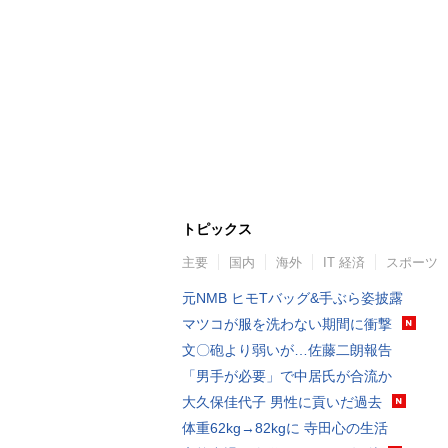
トピックス
主要
国内
海外
IT 経済
スポーツ
元NMB ヒモTバッグ&手ぶら姿披露
マツコが服を洗わない期間に衝撃
文〇砲より弱いが…佐藤二朗報告
「男手が必要」で中居氏が合流か
大久保佳代子 男性に貢いだ過去
体重62kg→82kgに 寺田心の生活