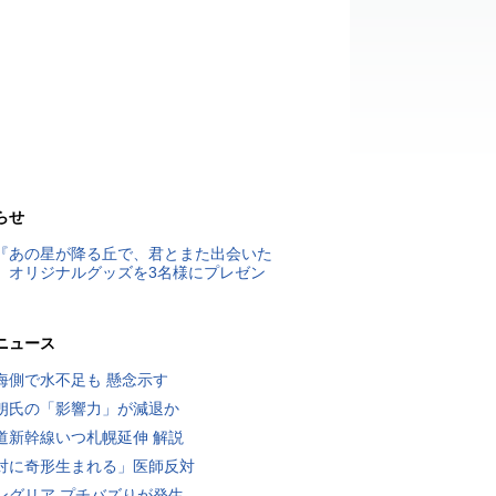
らせ
『あの星が降る丘で、君とまた出会いた
』オリジナルグッズを3名様にプレゼン
ニュース
海側で水不足も 懸念示す
朗氏の「影響力」が減退か
道新幹線いつ札幌延伸 解説
対に奇形生まれる」医師反対
ングリア プチバズりが発生