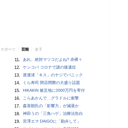
スポーツ
芸能
女子
11.
あれ、絶対マツコだよね? 赤裸々
12.
ケンコバ コロナで謎の後遺症
13.
渡邊渚「キス」のヤジでパニック
14.
くら寿司 閉店間際の大盛り話題
15.
HIKAKIN 被災地に2000万円を寄付
16.
こらあかんで…グラドルに衝撃
17.
森喜朗氏の「影響力」が減退か
18.
神田うの「三角ハゲ」治療法告白
19.
宮澤エマ DAIGOに「勘弁して」