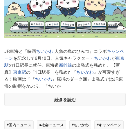
JR東海と『映画
ちいかわ
人魚の島のひみつ』コラボ
キャンペ
ーン
を記念して6月10日、人気キャラクター・
ちいかわ
が
東京
駅
の1日駅長に就任。東海道
新幹線
の出発式を務めた。【写
真】
東京駅
の「1日駅長」を務めた『
ちいかわ
』が可愛すぎ
る！映画は「『
ちいかわ
』屈指のダーク回」出発式ではJR東
海の制帽をかぶり、「ちいか
続きを読む
#国内ニュース
#社会ニュース
#ちいかわ
#キャンペーン