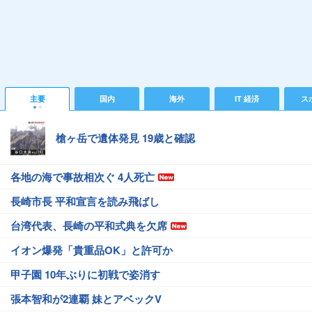
主要
国内
海外
IT 経済
ス
槍ヶ岳で遺体発見 19歳と確認
各地の海で事故相次ぐ 4人死亡
長崎市長 平和宣言を読み飛ばし
台湾代表、長崎の平和式典を欠席
イオン爆発「貴重品OK」と許可か
甲子園 10年ぶりに初戦で姿消す
張本智和が2連覇 妹とアベックV