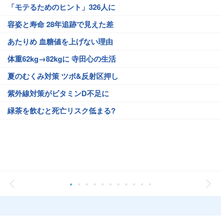
「モテるためのヒント」326人に
容姿と寿命 28年追跡で見えた差
あたりめ 血糖値を上げない理由
体重62kg→82kgに 寺田心の生活
夏のむくみ対策 ツボ&反射区押し
紫外線対策がビタミンD不足に
緑茶を飲むと死亡リスク低まる?