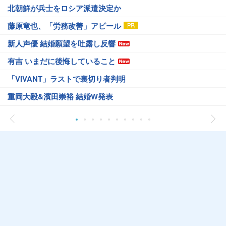
北朝鮮が兵士をロシア派遣決定か
藤原竜也、「労務改善」アピール
新人声優 結婚願望を吐露し反響
有吉 いまだに後悔していること
「VIVANT」ラストで裏切り者判明
重岡大毅&濱田崇裕 結婚W発表