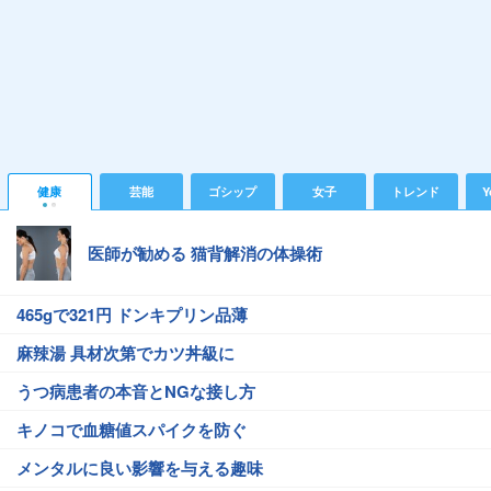
健康
芸能
ゴシップ
女子
トレンド
Y
医師が勧める 猫背解消の体操術
465gで321円 ドンキプリン品薄
麻辣湯 具材次第でカツ丼級に
うつ病患者の本音とNGな接し方
キノコで血糖値スパイクを防ぐ
メンタルに良い影響を与える趣味