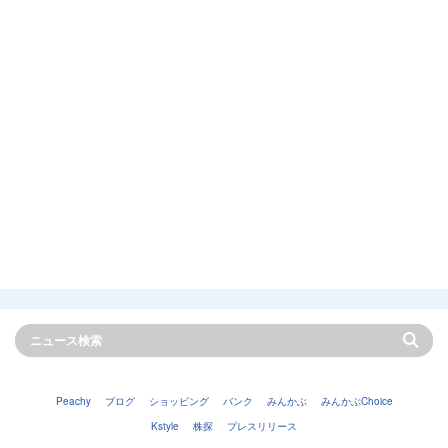
Peachy
ブログ
ショッピング
バンク
みんかぶ
みんかぶChoice
Kstyle
株探
プレスリリース