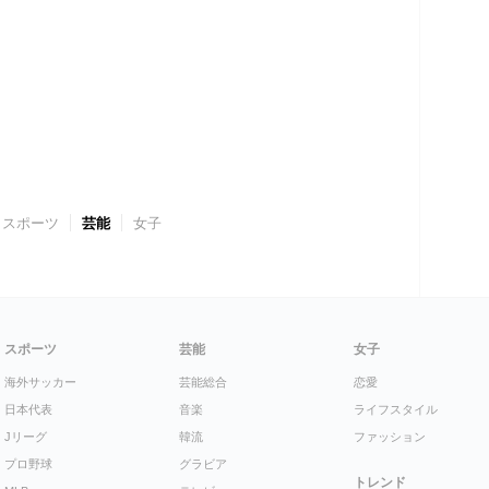
スポーツ
芸能
女子
スポーツ
芸能
女子
海外サッカー
芸能総合
恋愛
日本代表
音楽
ライフスタイル
Jリーグ
韓流
ファッション
プロ野球
グラビア
トレンド