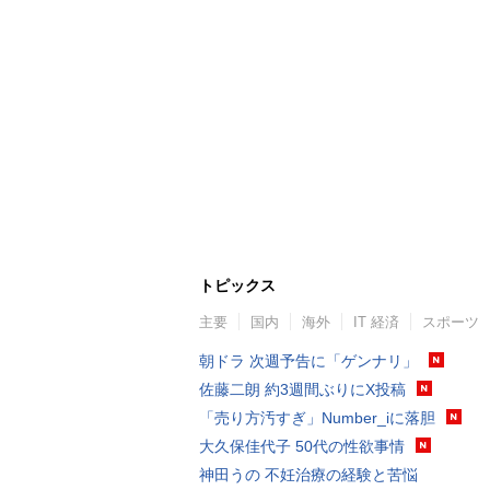
トピックス
主要
国内
海外
IT 経済
スポーツ
朝ドラ 次週予告に「ゲンナリ」
佐藤二朗 約3週間ぶりにX投稿
「売り方汚すぎ」Number_iに落胆
大久保佳代子 50代の性欲事情
神田うの 不妊治療の経験と苦悩