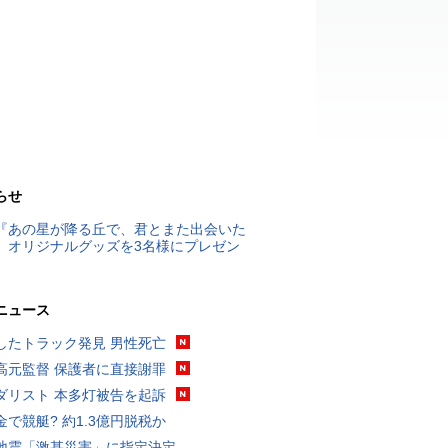
らせ
『あの星が降る丘で、君とまた出会いた
』オリジナルグッズを3名様にプレゼン
ニュース
したトラック発見 男性死亡
高元監督 保護者に直接謝罪
ダリスト 本多灯被告を起訴
金で競艇? 約1.3億円脱税か
地震「激甚災害」に指定決定