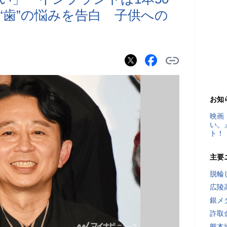
“歯”の悩みを告白 子供への
お知
映画
い。
ト！
主要
脱輪
広陵
銀メ
詐取
熊本