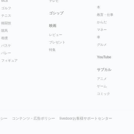
MLB
テレビ
本
ゴルフ
ゴシップ
教育・仕事
テニス
からだ
格闘技
映画
マネー
競馬
レビュー
車
相撲
プレゼント
グルメ
バスケ
特集
バレー
YouTube
フィギュア
サブカル
アニメ
ゲーム
コミック
リシー
コンテンツ・広告ポリシー
livedoorお客様サポートセンター