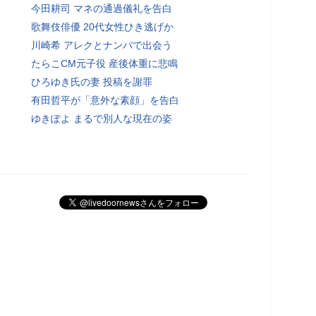
今田耕司 マネの通過儀礼を告白
歌舞伎俳優 20代女性ひき逃げか
川崎希 アレクとナンパで出会う
たらこCM元子役 産後体重に悲鳴
ひろゆき氏の妻 投稿を謝罪
有田哲平が「意外な素顔」を告白
ゆきぽよ まるで別人な現在の姿