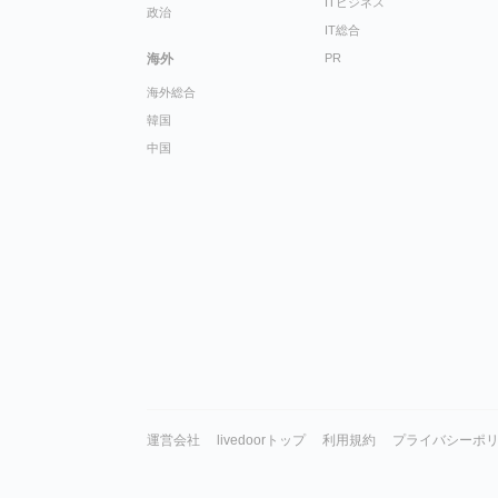
ITビジネス
政治
IT総合
海外
PR
海外総合
韓国
中国
運営会社
livedoorトップ
利用規約
プライバシーポ