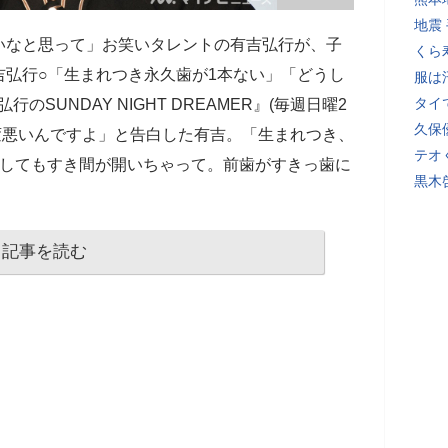
地震
いなと思って」お笑いタレントの有吉弘行が、子
くら
吉弘行○「生まれつき永久歯が1本ない」「どうし
服は
タイ
のSUNDAY NIGHT DREAMER』(毎週日曜2
久保
びが大変悪いんですよ」と告白した有吉。「生まれつき、
テオ
うしてもすき間が開いちゃって。前歯がすきっ歯に
黒木
記事を読む