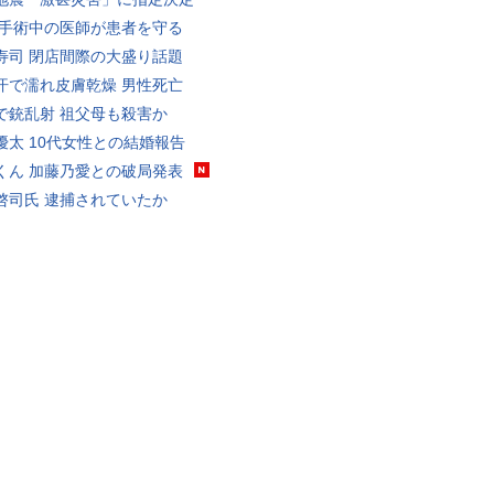
 手術中の医師が患者を守る
寿司 閉店間際の大盛り話題
汗で濡れ皮膚乾燥 男性死亡
で銃乱射 祖父母も殺害か
優太 10代女性との結婚報告
くん 加藤乃愛との破局発表
啓司氏 逮捕されていたか