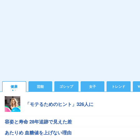
健康
芸能
ゴシップ
女子
トレンド
Y
「モテるためのヒント」326人に
容姿と寿命 28年追跡で見えた差
あたりめ 血糖値を上げない理由