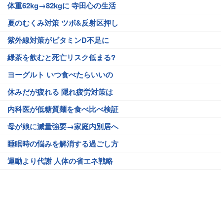
体重62kg→82kgに 寺田心の生活
夏のむくみ対策 ツボ&反射区押し
紫外線対策がビタミンD不足に
緑茶を飲むと死亡リスク低まる?
ヨーグルト いつ食べたらいいの
休みだが疲れる 隠れ疲労対策は
内科医が低糖質麺を食べ比べ検証
母が娘に減量強要→家庭内別居へ
睡眠時の悩みを解消する過ごし方
運動より代謝 人体の省エネ戦略