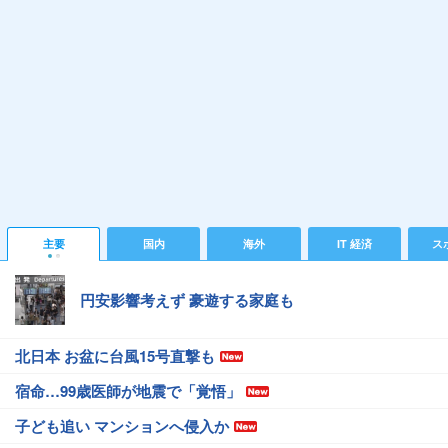
主要
国内
海外
IT 経済
ス
円安影響考えず 豪遊する家庭も
北日本 お盆に台風15号直撃も
宿命…99歳医師が地震で「覚悟」
子ども追い マンションへ侵入か