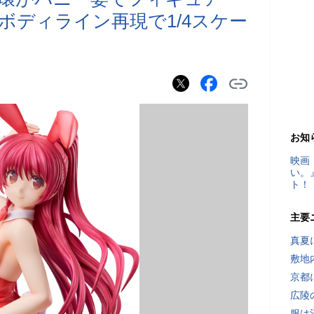
なボディライン再現で1/4スケー
お知
映画
い。
ト！
主要
真夏
敷地
京都
広陵
服は