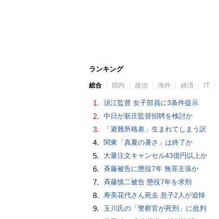
ランキング
総合
国内
政治
海外
経済
IT
1.
須江監督 女子部員に3条件提示
2.
中日が新庄監督招聘を検討か
3.
「避難所格差」生まれてしまう訳
4.
関東「真夏の暑さ」は終了か
5.
大量注文キャンセル43億円以上か
6.
斉藤被告に懲役7年 無罪主張か
7.
斉藤慎二被告 懲役7年を求刑
8.
寿美花代さん死去 息子2人が追悼
9.
玉川氏の「警察官が死刑」に批判