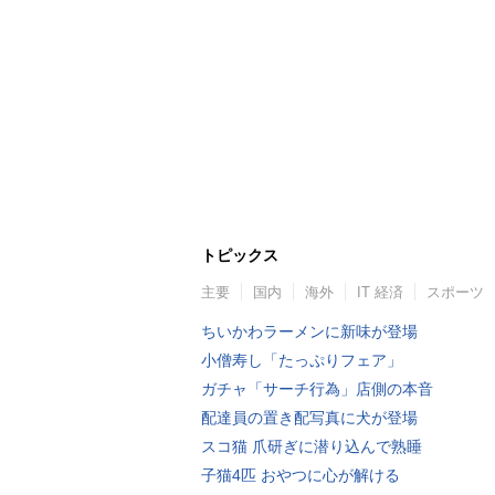
トピックス
主要
国内
海外
IT 経済
スポーツ
ちいかわラーメンに新味が登場
小僧寿し「たっぷりフェア」
ガチャ「サーチ行為」店側の本音
配達員の置き配写真に犬が登場
スコ猫 爪研ぎに潜り込んで熟睡
子猫4匹 おやつに心が解ける