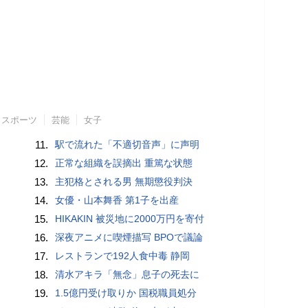
スポーツ
芸能
女子
11.
駅で流れた「不適切音声」に声明
12.
正常な組織を誤摘出 重篤な状態
13.
主犯格とされる男 無期懲役判決
14.
女優・山本舞香 第1子を出産
15.
HIKAKIN 被災地に2000万円を寄付
16.
深夜アニメに喫煙描写 BPOで議論
17.
レストランで192人食中毒 静岡
18.
清水アキラ「無念」息子の死去に
19.
1.5億円受け取りか 国税職員処分