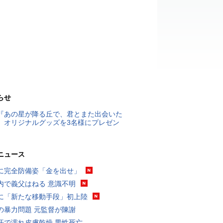
らせ
『あの星が降る丘で、君とまた出会いた
』オリジナルグッズを3名様にプレゼン
ニュース
に完全防備姿「金を出せ」
内で義父はねる 意識不明
に「新たな移動手段」初上陸
の暴力問題 元監督が陳謝
汗で濡れ皮膚乾燥 男性死亡