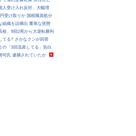
国人受け入れ反対」大幅増
5億円受け取りか 国税職員処分
な組織を誤摘出 重篤な状態
高校、9回2死から大逆転勝利
してる? さかなクンが回答
うの「3回流産してる」告白
啓司氏 逮捕されていたか