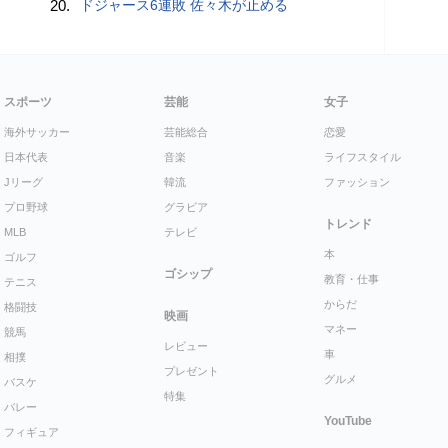
20.
ドジャース6連敗 佐々木が止める
スポーツ
芸能
女子
海外サッカー
芸能総合
恋愛
日本代表
音楽
ライフスタイル
Jリーグ
韓流
ファッション
プロ野球
グラビア
トレンド
MLB
テレビ
本
ゴルフ
ゴシップ
教育・仕事
テニス
からだ
格闘技
映画
マネー
競馬
レビュー
車
相撲
プレゼント
グルメ
バスケ
特集
バレー
YouTube
フィギュア