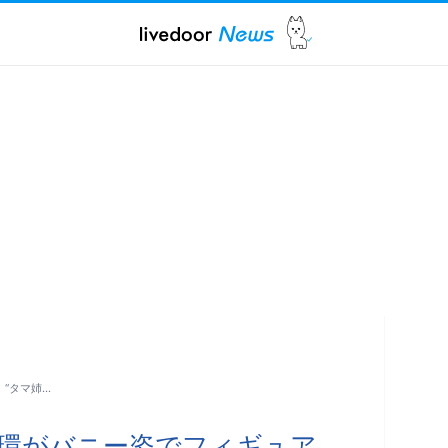
 “タマ姉…
り向坂環がバニー姿でフィギュア