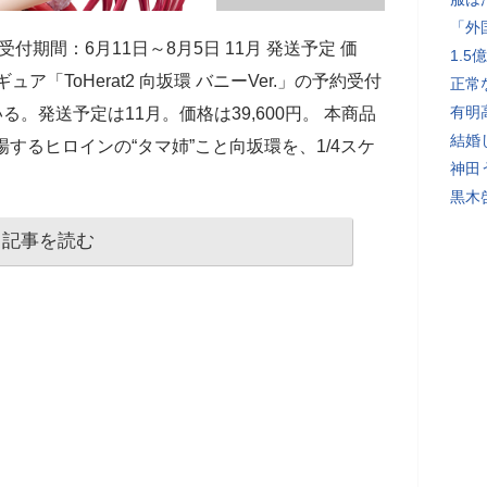
「外
 予約受付期間：6月11日～8月5日 11月 発送予定 価
1.
ュア「ToHerat2 向坂環 バニーVer.」の予約受付
正常
有明
る。発送予定は11月。価格は39,600円。 本商品
結婚
登場するヒロインの“タマ姉”こと向坂環を、1/4スケ
神田
黒木
記事を読む