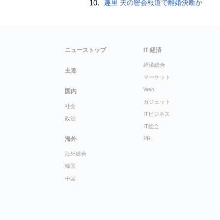
10.
趣里 夫の密会報道で離婚決断か
ニューストップ
IT 経済
経済総合
主要
マーケット
Web
国内
ガジェット
社会
ITビジネス
政治
IT総合
海外
PR
海外総合
韓国
中国