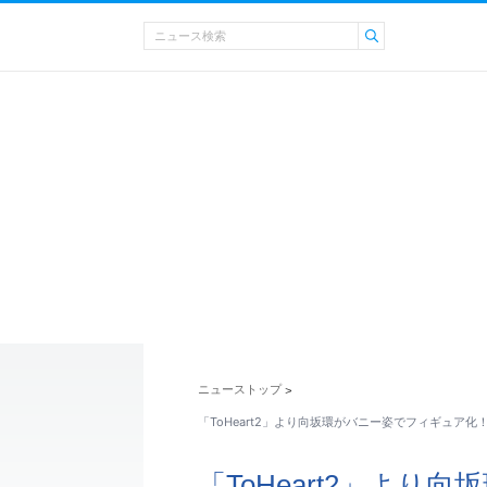
ニューストップ
>
「ToHeart2」より向坂環がバニー姿でフィギュア化！
「ToHeart2」よ