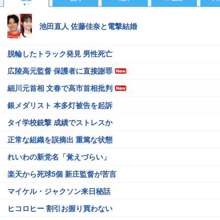
池田直人 佐藤佳奈と電撃結婚
脱輪したトラック発見 男性死亡
広陵高元監督 保護者に直接謝罪
細川元首相 文春で高市首相批判
銀メダリスト 本多灯被告を起訴
タイ学校銃撃 成績でストレスか
正常な組織を誤摘出 重篤な状態
れいわの新党名「覚えづらい」
楽天から死球5個 新庄監督が苦言
マイケル・ジャクソン来日秘話
ヒコロヒー 割引お握り買わない