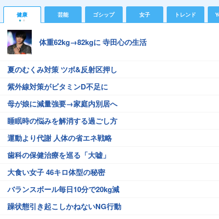
健康
芸能
ゴシップ
女子
トレンド
Y
体重62kg→82kgに 寺田心の生活
夏のむくみ対策 ツボ&反射区押し
紫外線対策がビタミンD不足に
母が娘に減量強要→家庭内別居へ
睡眠時の悩みを解消する過ごし方
運動より代謝 人体の省エネ戦略
歯科の保健治療を巡る「大嘘」
大食い女子 46キロ体型の秘密
バランスボール毎日10分で20kg減
躁状態引き起こしかねないNG行動