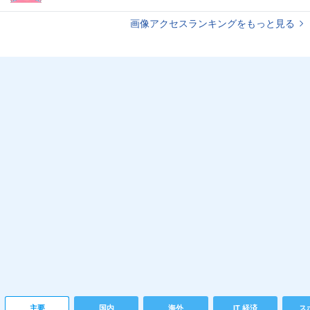
画像アクセスランキングをもっと見る
主要
国内
海外
IT 経済
ス