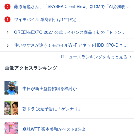
藤原竜也さん、「SKYSEA Client View」新CMで「AI労務改善」をアピール 働き方をAIが分析したら「すぐに休んで」と言われる？
2
ワイモバイル 単身割引は1年限定
3
GREEN×EXPO 2027 公式ライセンス商品！初の「トゥンクトゥンク」公式LINEスタンプ、販売開始
4
使いやすさが違う！モバイルWi-FiとネットHDD【PC-DIY 秋の陣】
5
ITニュースランキングをもっと見る
画像アクセスランキング
中日が新庄監督招聘を検討か
朝ドラ 次週予告に「ゲンナリ」
卓球WTT 張本美和がベスト8進出