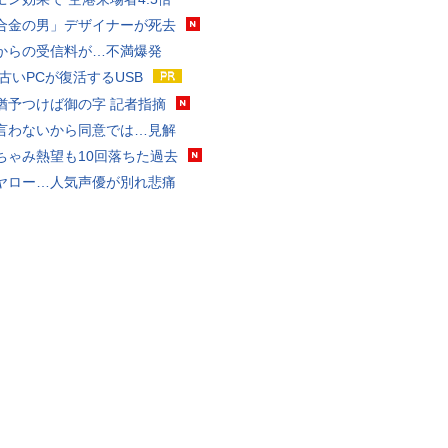
合金の男」デザイナーが死去
からの受信料が…不満爆発
 古いPCが復活するUSB
猶予つけば御の字 記者指摘
言わないから同意では…見解
ちゃみ熱望も10回落ちた過去
ヤロー…人気声優が別れ悲痛