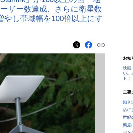
のユーザー数達成、さらに衛星数
増やし帯域幅を100倍以上にす
お知
映画
い。
ト！
主要
動き
店に
世紀
態度
ポケ