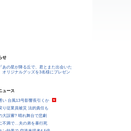
らせ
『あの星が降る丘で、君とまた出会いた
』オリジナルグッズを3名様にプレゼン
ニュース
遅い 台風13号影響長引くか
戻り従業員被災 法的責任も
の大誤審? 晴れ舞台で悲劇
に不満で…夫の弟を暴行死
モン効果で 空港来場者4.5倍