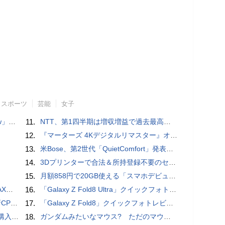
スポーツ
芸能
女子
言われる？
11.
NTT、第1四半期は増収増益で過去最高 IOWNや分散GPUの取り組みを説明
12.
『マーターズ 4Kデジタルリマスター』オールナイト上映、鬼畜な併映作品が決定 全部観たら“生還証”をプレゼント［ホラー通信］
13.
米Bose、第2世代「QuietComfort」発表 ノイキャン強化、メガネ着用時の低下を抑制
14.
3Dプリンターで合法＆所持登録不要のセミオートマチック銃を自作、発砲試験にも成功した猛者が登場
15.
月額858円で20GB使える「スマホデビュープラン U15」ドコモが提供、ahamoも割引になる親子割も
底解説
16.
「Galaxy Z Fold8 Ultra」クイックフォトレビュー
搭載していますよ
17.
「Galaxy Z Fold8」クイックフォトレビュー
の次の成長戦略
18.
ガンダムみたいなマウス? ただのマウスとは違うのだよ1944通りの形状に変更できる驚異のマウス