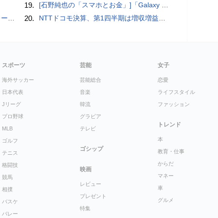
19.
[石野純也の「スマホとお金」]「Galaxy Z Fold7／Flip7」発表、注目したいソフトバンクの価格攻勢
rts」
20.
NTTドコモ決算、第1四半期は増収増益 通信収入に底打ちの兆し、金融・AIを強化
スポーツ
芸能
女子
海外サッカー
芸能総合
恋愛
日本代表
音楽
ライフスタイル
Jリーグ
韓流
ファッション
プロ野球
グラビア
トレンド
MLB
テレビ
本
ゴルフ
ゴシップ
教育・仕事
テニス
からだ
格闘技
映画
マネー
競馬
レビュー
車
相撲
プレゼント
グルメ
バスケ
特集
バレー