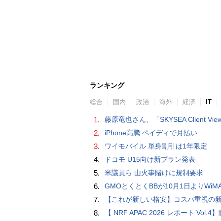
ランキング
総合
国内
政治
海外
経済
IT
1.
藤原竜也さん、「SKYSEA Client View」新CMで「AI労務改善」をアピール 働き方をAIが分析したら「すぐに休んで」と
2.
iPhone高騰 ペイディで月払い
3.
ワイモバイル 単身割引は1年限定
4.
ドコモ U15向け新プラン発表
5.
米議員ら 山火事賭けに規制要求
6.
GMOとくとくBBが10月1日よりWiMAXなど月額605円値上げ！全6種の重要変更を徹
7.
【これが新しい格安】コスパ重視の新CPUを搭載した「 Beelink EQi Wildcat Lake Core 3 304」をレビューします。なんと10G LANも
8.
【 NRF APAC 2026 レポート Vol.4】購入の瞬間に眠る価値 Transaction Momentとリテール