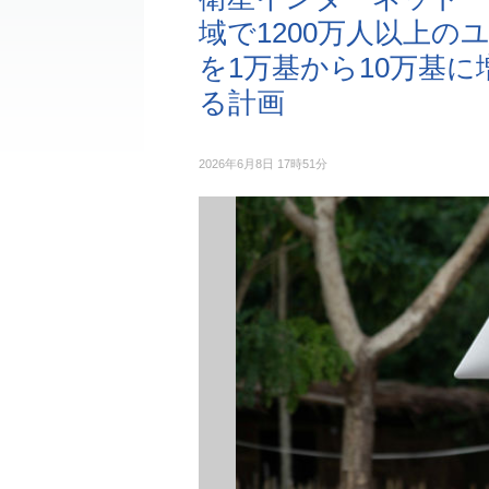
域で1200万人以上
を1万基から10万基に
る計画
2026年6月8日 17時51分