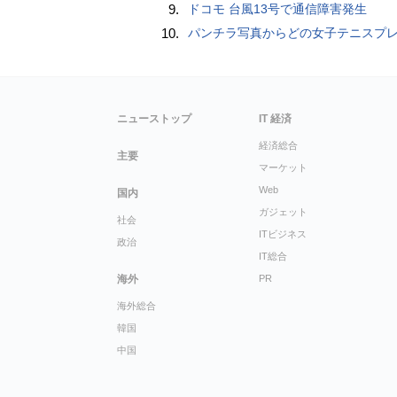
9.
ドコモ 台風13号で通信障害発生
10.
パンチラ写真からどの女子テニスプレーヤーのものなのか当てるクイズ「Tennis Upski
ニューストップ
IT 経済
経済総合
主要
マーケット
Web
国内
ガジェット
社会
ITビジネス
政治
IT総合
海外
PR
海外総合
韓国
中国