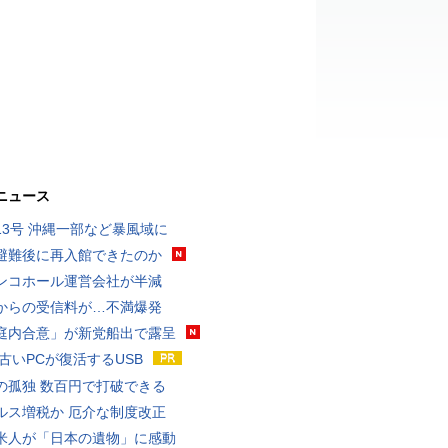
ニュース
13号 沖縄一部など暴風域に
避難後に再入館できたのか
ンコホール運営会社が半減
からの受信料が…不満爆発
庭内合意」が新党船出で露呈
 古いPCが復活するUSB
の孤独 数百円で打破できる
ルス増税か 厄介な制度改正
米人が「日本の遺物」に感動