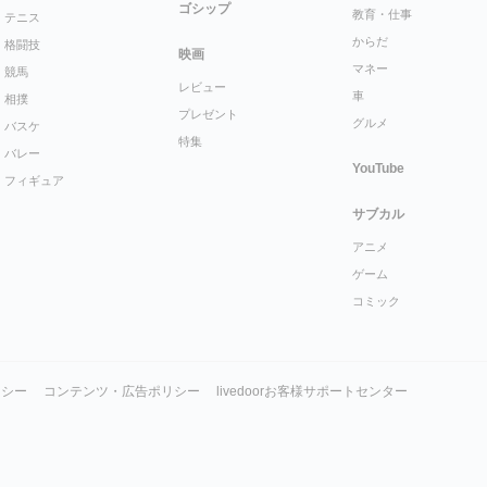
ゴシップ
教育・仕事
テニス
からだ
格闘技
映画
マネー
競馬
レビュー
車
相撲
プレゼント
グルメ
バスケ
特集
バレー
YouTube
フィギュア
サブカル
アニメ
ゲーム
コミック
リシー
コンテンツ・広告ポリシー
livedoorお客様サポートセンター