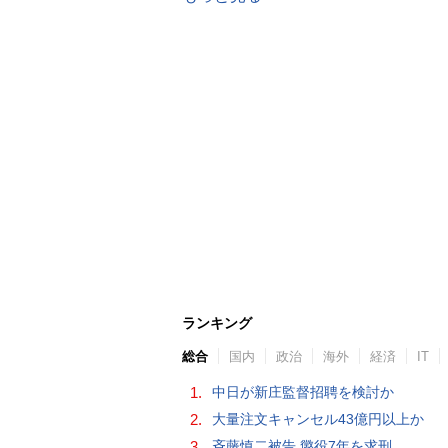
ランキング
総合
国内
政治
海外
経済
IT
1.
中日が新庄監督招聘を検討か
2.
大量注文キャンセル43億円以上か
3.
斉藤慎二被告 懲役7年を求刑