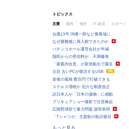
トピックス
主要
国内
海外
IT 経済
スポーツ
台風13号 沖縄一部など暴風域に
なぜ避難後に再入館できたのか
パチンコホール運営会社が半減
国民からの受信料が…不満爆発
「家庭内合意」が新党船出で露呈
注目 古いPCが復活するUSB
老後の孤独 数百円で打破できる
ステルス増税か 厄介な制度改正
訪日米人が「日本の遺物」に感動
プリキュアショー撮影で注意喚起
広陵野球部で暴力問題 謝罪表明
「Tシャツが」主題歌の歌詞着目
もっと見る