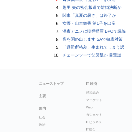
4.
趣里 夫の密会報道で離婚決断か
5.
関東「真夏の暑さ」は終了か
6.
女優・山本舞香 第1子を出産
7.
深夜アニメに喫煙描写 BPOで議論
8.
客を閉め出します SAで徹底対策
9.
「避難所格差」生まれてしまう訳
10.
チェーンソーで父襲撃か 目撃談
ニューストップ
IT 経済
経済総合
主要
マーケット
Web
国内
ガジェット
社会
ITビジネス
政治
IT総合