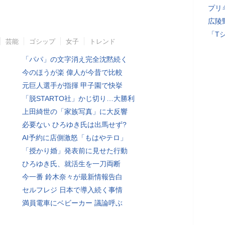
プリ
広陵
「T
芸能
ゴシップ
女子
トレンド
「パパ」の文字消え完全沈黙続く
今のほうが楽 偉人が今昔で比較
元巨人選手が指揮 甲子園で快挙
「脱STARTO社」かじ切り…大勝利
上田綺世の「家族写真」に大反響
必要ない ひろゆき氏は出馬せず?
AI予約に店側激怒「もはやテロ」
「授かり婚」発表前に見せた行動
ひろゆき氏、就活生を一刀両断
今一番 鈴木奈々が最新情報告白
セルフレジ 日本で導入続く事情
満員電車にベビーカー 議論呼ぶ