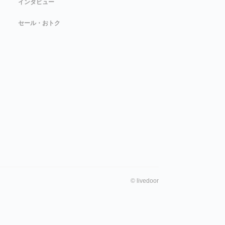
インタビュー
セール・おトク
©
livedoor