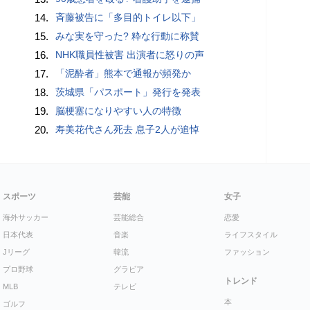
14.
斉藤被告に「多目的トイレ以下」
15.
みな実を守った? 粋な行動に称賛
16.
NHK職員性被害 出演者に怒りの声
17.
「泥酔者」熊本で通報が頻発か
18.
茨城県「パスポート」発行を発表
19.
脳梗塞になりやすい人の特徴
20.
寿美花代さん死去 息子2人が追悼
スポーツ
芸能
女子
海外サッカー
芸能総合
恋愛
日本代表
音楽
ライフスタイル
Jリーグ
韓流
ファッション
プロ野球
グラビア
トレンド
MLB
テレビ
本
ゴルフ