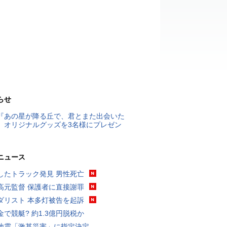
らせ
『あの星が降る丘で、君とまた出会いた
』オリジナルグッズを3名様にプレゼン
ニュース
したトラック発見 男性死亡
高元監督 保護者に直接謝罪
ダリスト 本多灯被告を起訴
金で競艇? 約1.3億円脱税か
地震「激甚災害」に指定決定