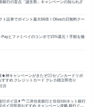
新銀行の盲点「誕生祭」キャンペーンの知られざ
ト証券でポイント最大66倍！Oliveの日無料クー
Payとファミペイのコンボで15%還元！手順を徹
制限🌵神キャンペーンがきたぞ🚴‍♀️セゾンカードリボ
おすすめ クレジットカード クレカ積立即売り
投資
銀行ポイ活👩‍🦰 三井住友銀行と住信SBIネット銀行
ン🐷ポイ活投資おすすめ キャンペーン攻略 銀行ぐる