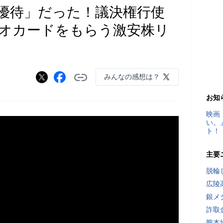
優待」だった！議決権行使
オカードをもらう激安株リ
みんなの感想は？
お知
映画
い。
ト！
主要
脱輪
広陵
銀メ
詐取
熊本