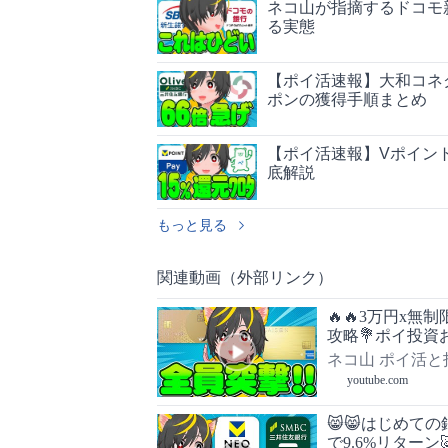
ネコ山が指摘するドコモ
る実態
【ポイ活速報】大和コネク
ポンの獲得手順まとめ
【ポイ活速報】Vポイント
底解説
もっと見る
関連動画（外部リンク）
🔥🔥3万円x無
攻略💐ポイ投資
ネコ山 ポイ活と
youtube.com
😸😸はじめての
で9.6%リター