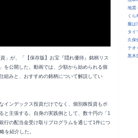
地震
くら
服は
タイ
久保
テオ
黒木
投資」が、「【保存版】お宝『隠れ優待』銘柄リス
」を公開した。動画では、少額から始められる個
仕組みと、おすすめの銘柄について解説してい
なインデックス投資だけでなく、個別株投資もポ
ると主張する。自身の実践例として、数十円の「1
銀行の配当金受け取りプログラムを通じて1件につ
戦略を紹介した。