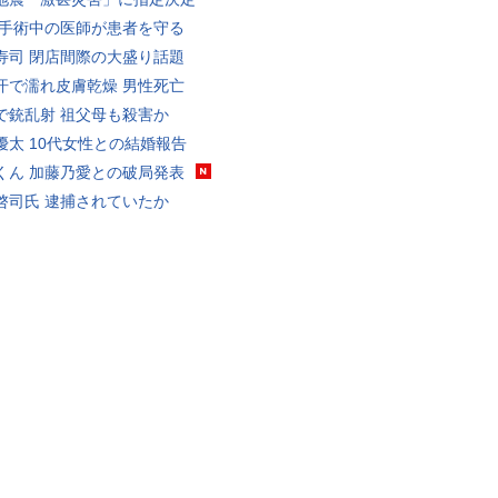
 手術中の医師が患者を守る
寿司 閉店間際の大盛り話題
汗で濡れ皮膚乾燥 男性死亡
で銃乱射 祖父母も殺害か
優太 10代女性との結婚報告
くん 加藤乃愛との破局発表
啓司氏 逮捕されていたか