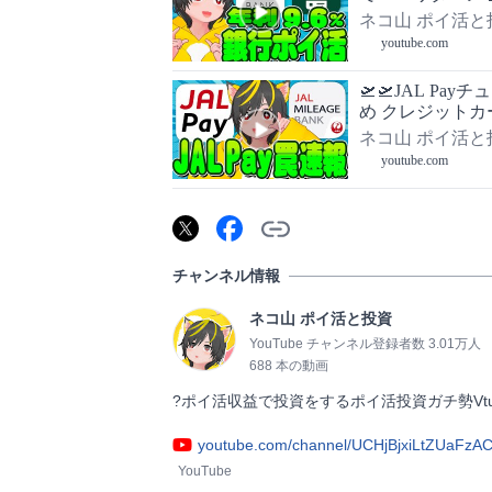
ぐる
ネコ山 ポイ活と
youtube.com
🛫🛫JAL Pa
め クレジットカー
ネコ山 ポイ活と
youtube.com
チャンネル情報
ネコ山 ポイ活と投資
YouTube チャンネル登録者数 3.01万人
688 本の動画
?ポイ活収益で投資をするポイ活投資ガチ勢Vtuber      
youtube.com/channel/UCHjBjxiLtZUaFzAC
YouTube