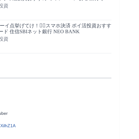
投資
yチューイ点挙げてけ！🧙‍♂️スマホ決済 ポイ活投資おすす
ド 住信SBIネット銀行 NEO BANK
投資
          
XilhZ1A