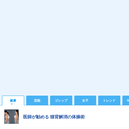
健康
芸能
ゴシップ
女子
トレンド
Y
医師が勧める 猫背解消の体操術