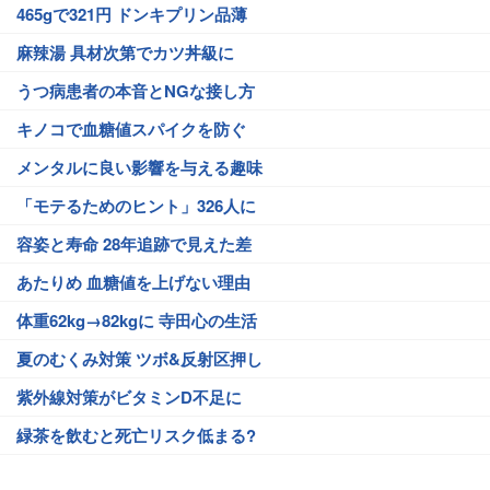
465gで321円 ドンキプリン品薄
麻辣湯 具材次第でカツ丼級に
うつ病患者の本音とNGな接し方
キノコで血糖値スパイクを防ぐ
メンタルに良い影響を与える趣味
「モテるためのヒント」326人に
容姿と寿命 28年追跡で見えた差
あたりめ 血糖値を上げない理由
体重62kg→82kgに 寺田心の生活
夏のむくみ対策 ツボ&反射区押し
紫外線対策がビタミンD不足に
緑茶を飲むと死亡リスク低まる?