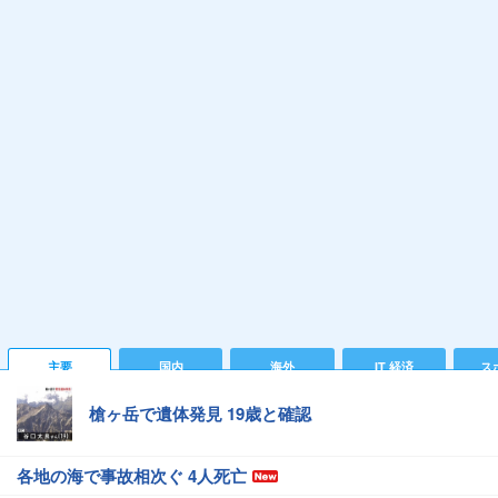
主要
国内
海外
IT 経済
ス
槍ヶ岳で遺体発見 19歳と確認
各地の海で事故相次ぐ 4人死亡