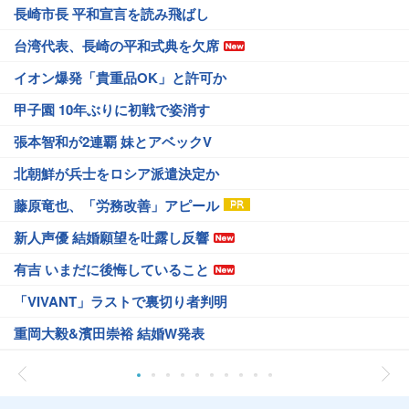
長崎市長 平和宣言を読み飛ばし
台湾代表、長崎の平和式典を欠席
イオン爆発「貴重品OK」と許可か
甲子園 10年ぶりに初戦で姿消す
張本智和が2連覇 妹とアベックV
北朝鮮が兵士をロシア派遣決定か
藤原竜也、「労務改善」アピール
新人声優 結婚願望を吐露し反響
有吉 いまだに後悔していること
「VIVANT」ラストで裏切り者判明
重岡大毅&濱田崇裕 結婚W発表