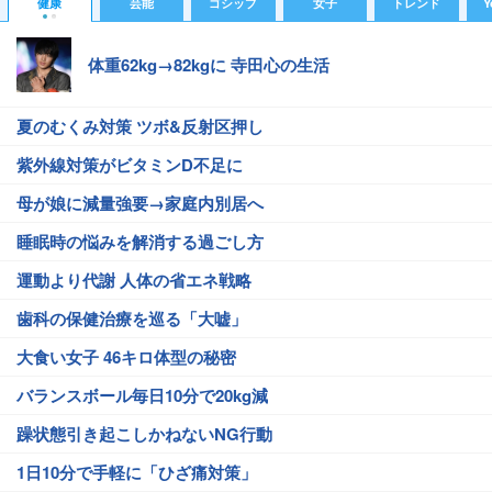
健康
芸能
ゴシップ
女子
トレンド
Y
体重62kg→82kgに 寺田心の生活
夏のむくみ対策 ツボ&反射区押し
紫外線対策がビタミンD不足に
母が娘に減量強要→家庭内別居へ
睡眠時の悩みを解消する過ごし方
運動より代謝 人体の省エネ戦略
歯科の保健治療を巡る「大嘘」
大食い女子 46キロ体型の秘密
バランスボール毎日10分で20kg減
躁状態引き起こしかねないNG行動
1日10分で手軽に「ひざ痛対策」