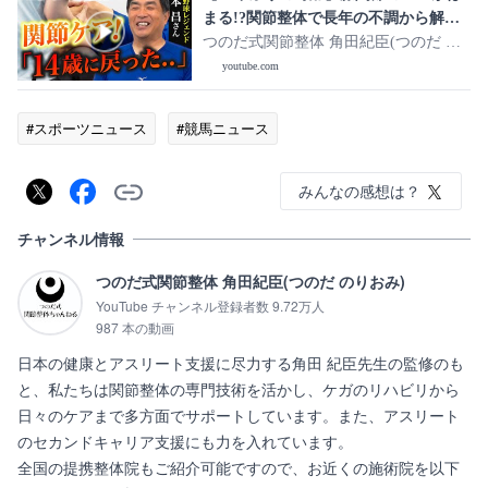
まる!?関節整体で長年の不調から解放
【山本昌さん】
つのだ式関節整体 角田紀臣(つのだ の
りおみ)
youtube.com
#スポーツニュース
#競馬ニュース
みんなの感想は？
チャンネル情報
つのだ式関節整体 角田紀臣(つのだ のりおみ)
YouTube チャンネル登録者数 9.72万人
987 本の動画
日本の健康とアスリート支援に尽力する角田 紀臣先生の監修のも
と、私たちは関節整体の専門技術を活かし、ケガのリハビリから
日々のケアまで多方面でサポートしています。また、アスリート
のセカンドキャリア支援にも力を入れています。

全国の提携整体院もご紹介可能ですので、お近くの施術院を以下