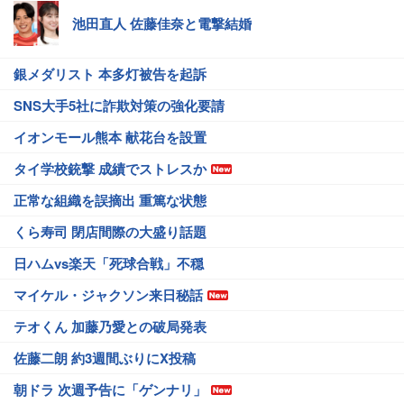
池田直人 佐藤佳奈と電撃結婚
銀メダリスト 本多灯被告を起訴
SNS大手5社に詐欺対策の強化要請
イオンモール熊本 献花台を設置
タイ学校銃撃 成績でストレスか
正常な組織を誤摘出 重篤な状態
くら寿司 閉店間際の大盛り話題
日ハムvs楽天「死球合戦」不穏
マイケル・ジャクソン来日秘話
テオくん 加藤乃愛との破局発表
佐藤二朗 約3週間ぶりにX投稿
朝ドラ 次週予告に「ゲンナリ」