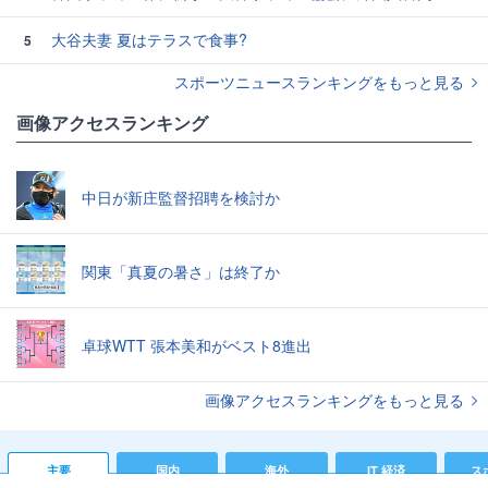
大谷夫妻 夏はテラスで食事?
5
スポーツニュースランキングをもっと見る
画像アクセスランキング
中日が新庄監督招聘を検討か
関東「真夏の暑さ」は終了か
卓球WTT 張本美和がベスト8進出
画像アクセスランキングをもっと見る
主要
国内
海外
IT 経済
ス