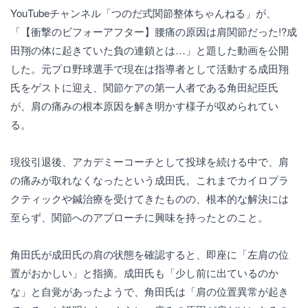
YouTubeチャンネル「つのだ式関節整体ちゃんねる」が、
「【衝撃のビフォーアフター】腰痛の原因は肩関節だった!?成
田翔の体に起きていた負の連鎖とは…」と題した動画を公開
した。元プロ野球選手で現在は指導者として活動する成田翔
氏をゲストに迎え、関節ケアの第一人者である角田紀臣氏
が、肩の痛みの根本原因を解き明かす様子が収められてい
る。
現役引退後、アカデミーコーチとして投球を続ける中で、肩
の痛みが取れなくなったという成田氏。これまでカイロプラ
クティックや鍼治療を受けてきたものの、根本的な解決には
至らず、関節へのアプローチに興味を持ったとのこと。
角田氏が成田氏の肩の状態を確認すると、即座に「左肩の位
置がおかしい」と指摘。成田氏も「少し前に出ているのか
な」と自覚があったようで、角田氏は「肩の位置異常が起き