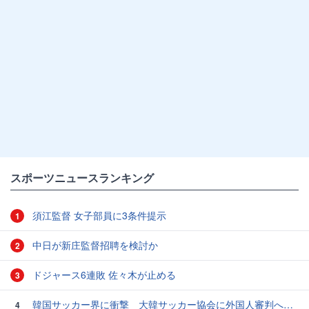
スポーツニュースランキング
須江監督 女子部員に3条件提示
1
中日が新庄監督招聘を検討か
2
ドジャース6連敗 佐々木が止める
3
韓国サッカー界に衝撃 大韓サッカー協会に外国人審判への“性的接待”疑惑 韓国メディアが報道
4