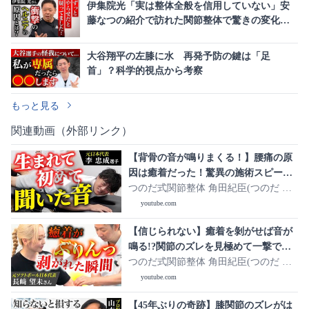
伊集院光「実は整体全般を信用していない」安
藤なつの紹介で訪れた関節整体で驚きの変化を
実感
大谷翔平の左膝に水 再発予防の鍵は「足
首」？科学的視点から考察
もっと見る
関連動画（外部リンク）
【背骨の音が鳴りまくる！】腰痛の原
因は癒着だった！驚異の施術スピード
で全身整う【李忠成さん】
つのだ式関節整体 角田紀臣(つのだ の
りおみ)
youtube.com
【信じられない】癒着を剝がせば音が
鳴る!?関節のズレを見極めて一撃で整
える【長粼望未さん】
つのだ式関節整体 角田紀臣(つのだ の
りおみ)
youtube.com
【45年ぶりの奇跡】膝関節のズレがは