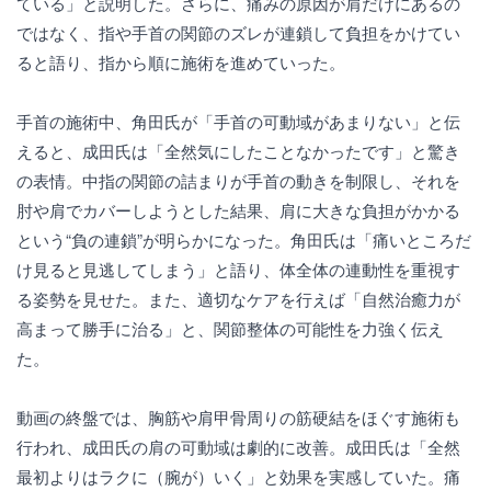
ている」と説明した。さらに、痛みの原因が肩だけにあるの
ではなく、指や手首の関節のズレが連鎖して負担をかけてい
ると語り、指から順に施術を進めていった。
手首の施術中、角田氏が「手首の可動域があまりない」と伝
えると、成田氏は「全然気にしたことなかったです」と驚き
の表情。中指の関節の詰まりが手首の動きを制限し、それを
肘や肩でカバーしようとした結果、肩に大きな負担がかかる
という“負の連鎖”が明らかになった。角田氏は「痛いところだ
け見ると見逃してしまう」と語り、体全体の連動性を重視す
る姿勢を見せた。また、適切なケアを行えば「自然治癒力が
高まって勝手に治る」と、関節整体の可能性を力強く伝え
た。
動画の終盤では、胸筋や肩甲骨周りの筋硬結をほぐす施術も
行われ、成田氏の肩の可動域は劇的に改善。成田氏は「全然
最初よりはラクに（腕が）いく」と効果を実感していた。痛