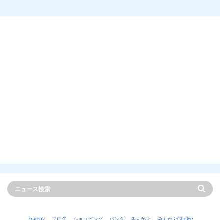
Peachy
ブログ
ショッピング
バンク
みんかぶ
みんかぶChoice