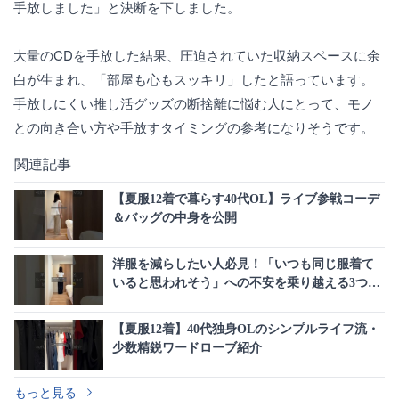
手放しました」と決断を下しました。
大量のCDを手放した結果、圧迫されていた収納スペースに余
白が生まれ、「部屋も心もスッキリ」したと語っています。
手放しにくい推し活グッズの断捨離に悩む人にとって、モノ
との向き合い方や手放すタイミングの参考になりそうです。
関連記事
【夏服12着で暮らす40代OL】ライブ参戦コーデ
＆バッグの中身を公開
洋服を減らしたい人必見！「いつも同じ服着て
いると思われそう」への不安を乗り越える3つの
対処法
【夏服12着】40代独身OLのシンプルライフ流・
少数精鋭ワードローブ紹介
もっと見る