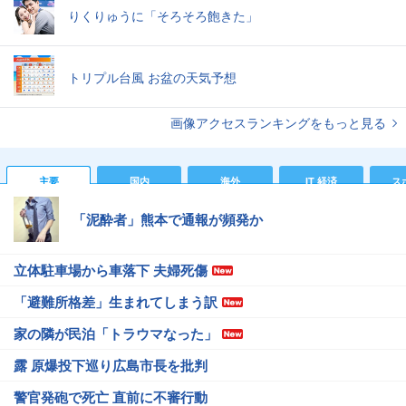
りくりゅうに「そろそろ飽きた」
トリプル台風 お盆の天気予想
画像アクセスランキングをもっと見る
主要
国内
海外
IT 経済
ス
「泥酔者」熊本で通報が頻発か
立体駐車場から車落下 夫婦死傷
「避難所格差」生まれてしまう訳
家の隣が民泊「トラウマなった」
露 原爆投下巡り広島市長を批判
警官発砲で死亡 直前に不審行動