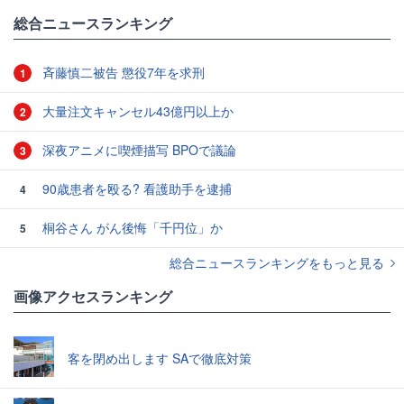
総合ニュースランキング
斉藤慎二被告 懲役7年を求刑
1
大量注文キャンセル43億円以上か
2
深夜アニメに喫煙描写 BPOで議論
3
90歳患者を殴る? 看護助手を逮捕
4
桐谷さん がん後悔「千円位」か
5
総合ニュースランキングをもっと見る
画像アクセスランキング
客を閉め出します SAで徹底対策