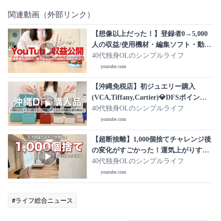
関連動画（外部リンク）
【想像以上だった！】登録者0→5,000
人の収益/使用機材・編集ソフト・動画
作りの工夫も公開！
40代独身OLのシンプルライフ
youtube.com
【沖縄免税店】初ジュエリー購入
(VCA,Tiffany,Cartier)💎DFSポイント
プログラムやクレカ活用術も紹介💳
40代独身OLのシンプルライフ
youtube.com
【超断捨離】1,000個捨てチャレンジ後
の変化がすごかった！運気上がりすぎ
😆
40代独身OLのシンプルライフ
youtube.com
#ライフ総合ニュース