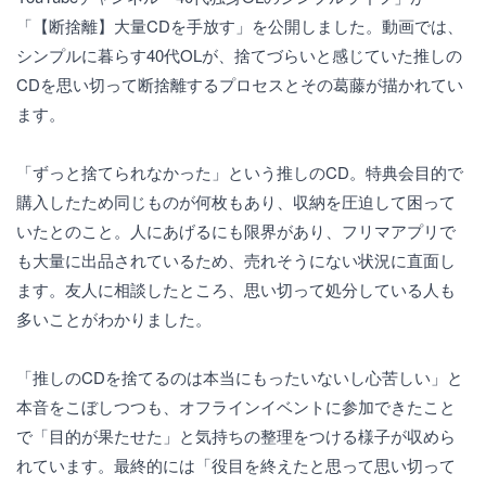
「【断捨離】大量CDを手放す」を公開しました。動画では、
シンプルに暮らす40代OLが、捨てづらいと感じていた推しの
CDを思い切って断捨離するプロセスとその葛藤が描かれてい
ます。
「ずっと捨てられなかった」という推しのCD。特典会目的で
購入したため同じものが何枚もあり、収納を圧迫して困って
いたとのこと。人にあげるにも限界があり、フリマアプリで
も大量に出品されているため、売れそうにない状況に直面し
ます。友人に相談したところ、思い切って処分している人も
多いことがわかりました。
「推しのCDを捨てるのは本当にもったいないし心苦しい」と
本音をこぼしつつも、オフラインイベントに参加できたこと
で「目的が果たせた」と気持ちの整理をつける様子が収めら
れています。最終的には「役目を終えたと思って思い切って