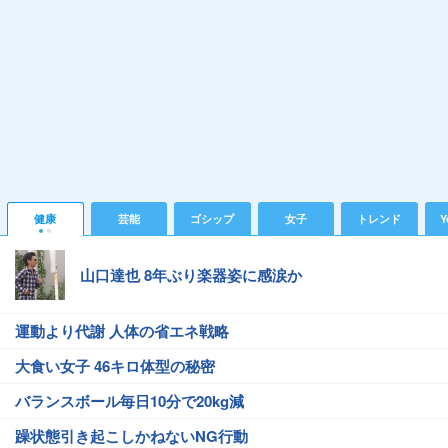
健康
芸能
ゴシップ
女子
トレンド
Y
山口達也 8年ぶり楽器姿に感涙か
運動より代謝 人体の省エネ戦略
大食い女子 46キロ体型の秘密
バランスボール毎日10分で20kg減
躁状態引き起こしかねないNG行動