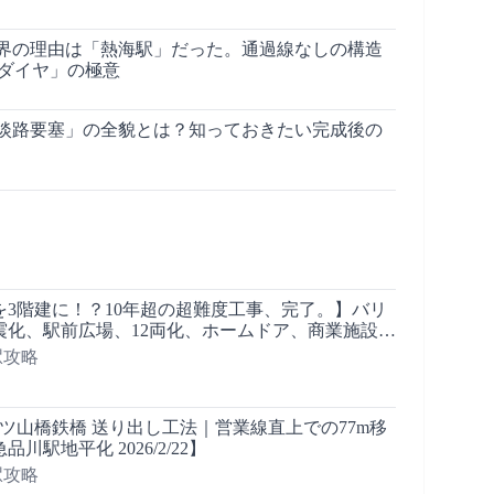
界の理由は「熱海駅」だった。通過線なしの構造
本ダイヤ」の極意
淡路要塞」の全貌とは？知っておきたい完成後の
を3階建に！？10年超の超難度工事、完了。】バリ
震化、駅前広場、12両化、ホームドア、商業施設…
ノ水駅は【どうなった？】■駅攻略
の駅攻略
八ツ山橋鉄橋 送り出し工法｜営業線直上での77m移
川駅地平化 2026/2/22】
の駅攻略