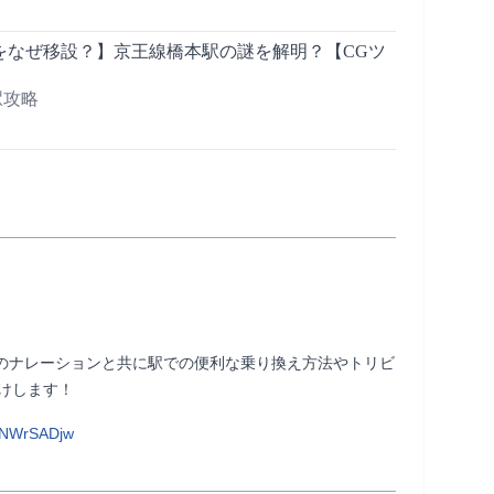
をなぜ移設？】京王線橋本駅の謎を解明？【CGツ
の駅攻略
uruのナレーションと共に駅での便利な乗り換え方法やトリビ
              
PNWrSADjw