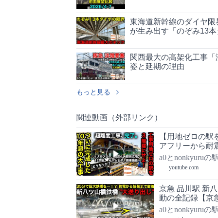
東海道新幹線のダイヤ限
が生み出す「のぞみ13
関西最大の高架化工事「
姿と延期の理由
もっと見る
関連動画（外部リンク）
【用地ゼロの駅
アフリーから耐
大変貌した御茶
a0とnonkyuru
youtube.com
京急 品川駅 新
動の全記録【京急品
a0とnonkyuru