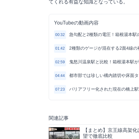
てくれる有益な知識となっている。
YouTubeの動画内容
急勾配と2種類の電圧！箱根湯本駅
00:32
2種類のゲージが混在する2面4線
01:42
鬼怒川温泉駅と比較！箱根湯本駅が
02:59
都市部では珍しい構内踏切や床面タ
04:44
バリアフリー化された現在の橋上駅
07:23
関連記事
【まとめ】京王線高架化は
望で徹底比較