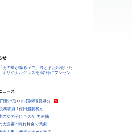
らせ
『あの星が降る丘で、君とまた出会いた
』オリジナルグッズを3名様にプレゼン
ニュース
5億円受け取りか 国税職員処分
代税務署員 1億円超脱税か
生の女の子にキスか 男逮捕
の大誤審? 晴れ舞台で悲劇
合金の男」デザイナーが死去