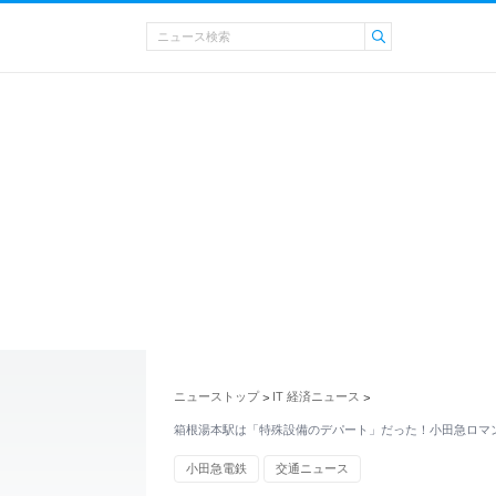
ニューストップ
IT 経済ニュース
>
>
箱根湯本駅は「特殊設備のデパート」だった！小田急ロマ
小田急電鉄
交通ニュース