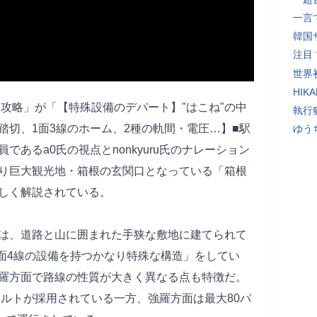
一言
韓国
注目
世界初
HIK
ruの駅攻略」が「【特殊設備のデパート】"はこね"の中
執行
踏切、1面3線のホーム、2種の軌間・電圧…】■駅
ゆう
あるa0氏の視点とnonkyuru氏のナレーション
り巨大観光地・箱根の玄関口となっている「箱根
しく解説されている。
は、道路と山に囲まれた手狭な敷地に建てられて
2面4線の設備を持つかなり特殊な構造」をしてい
羅方面で路線の性質が大きく異なる点も特徴だ。
ボルトが採用されている一方、強羅方面は最大80パ