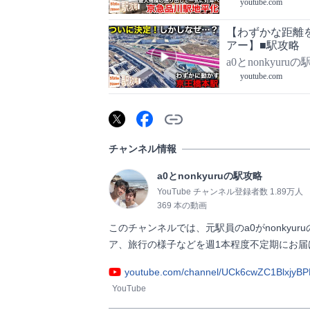
youtube.com
【わずかな距離
アー】■駅攻略
a0とnonkyuru
youtube.com
チャンネル情報
a0とnonkyuruの駅攻略
YouTube チャンネル登録者数 1.89万人
369 本の動画
このチャンネルでは、元駅員のa0がnonky
ア、旅行の様子などを週1本程度不定期にお届けします！  
youtube.com/channel/UCk6cwZC1BlxjyB
YouTube