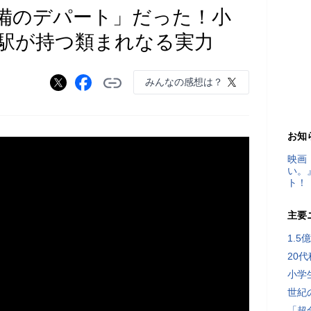
備のデパート」だった！小
駅が持つ類まれなる実力
みんなの感想は？
お知
映画
い。
ト！
主要
1.
20
小学
世紀
「超