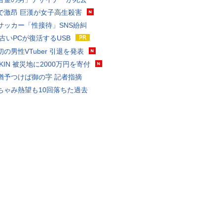
で激昂 巨漢が女子高生殺害
サッカー「性接待」SNS紛糾
 古いPCが復活するUSB
の男性VTuber 引退を発表
AKIN 被災地に2000万円を寄付
猶予つけば御の字 記者指摘
ちゃみ熱望も10回落ちた過去