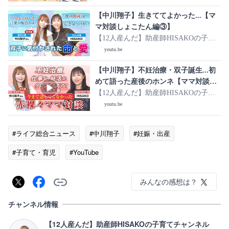
【中川翔子】生きててよかった...【マ
マ対談しょこたん編③】
【12人産んだ】助産師HISAKOの子育
てチャンネル
youtu.be
【中川翔子】不妊治療・双子誕生...初
めて語った産後のホンネ【ママ対談し
ょこたん編①】
【12人産んだ】助産師HISAKOの子育
てチャンネル
youtu.be
#ライフ総合ニュース
#中川翔子
#妊娠・出産
#子育て・育児
#YouTube
みんなの感想は？
チャンネル情報
【12人産んだ】助産師HISAKOの子育てチャンネル