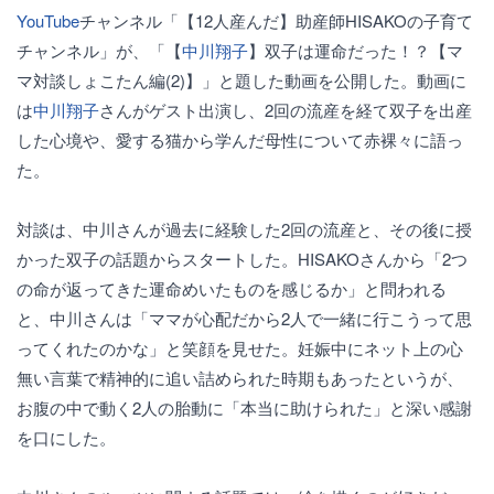
YouTube
チャンネル「【12人産んだ】助産師HISAKOの子育て
チャンネル」が、「【
中川翔子
】双子は運命だった！？【マ
マ対談しょこたん編(2)】」と題した動画を公開した。動画に
は
中川翔子
さんがゲスト出演し、2回の流産を経て双子を出産
した心境や、愛する猫から学んだ母性について赤裸々に語っ
た。
対談は、中川さんが過去に経験した2回の流産と、その後に授
かった双子の話題からスタートした。HISAKOさんから「2つ
の命が返ってきた運命めいたものを感じるか」と問われる
と、中川さんは「ママが心配だから2人で一緒に行こうって思
ってくれたのかな」と笑顔を見せた。妊娠中にネット上の心
無い言葉で精神的に追い詰められた時期もあったというが、
お腹の中で動く2人の胎動に「本当に助けられた」と深い感謝
を口にした。