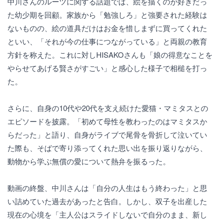
中川さんのルーツに関する話題では、絵を描くのが好きだっ
た幼少期を回顧。家族から「勉強しろ」と強要された経験は
ないものの、絵の道具だけはお金を惜しまずに買ってくれた
といい、「それが今の仕事につながっている」と両親の教育
方針を称えた。これに対しHISAKOさんも「娘の得意なことを
やらせてあげる賢さがすごい」と感心した様子で相槌を打っ
た。
さらに、自身の10代や20代を支え続けた愛猫・マミタスとの
エピソードを披露。「初めて母性を教わったのはマミタスか
らだった」と語り、自身がライブで尾骨を骨折して泣いてい
た際も、そばで寄り添ってくれた思い出を振り返りながら、
動物から学ぶ無償の愛について熱弁を振るった。
動画の終盤、中川さんは「自分の人生はもう終わった」と思
い詰めていた過去があったと告白。しかし、双子を出産した
現在の心境を「主人公はスライドしないで自分のまま、新し