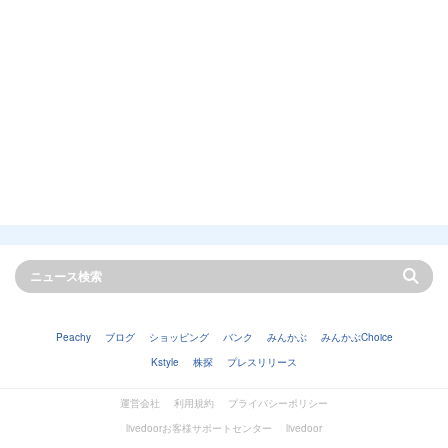
Peachy
ブログ
ショッピング
バンク
みんかぶ
みんかぶChoice
Kstyle
株探
プレスリリース
運営会社
利用規約
プライバシーポリシー
livedoorお客様サポートセンター
livedoor