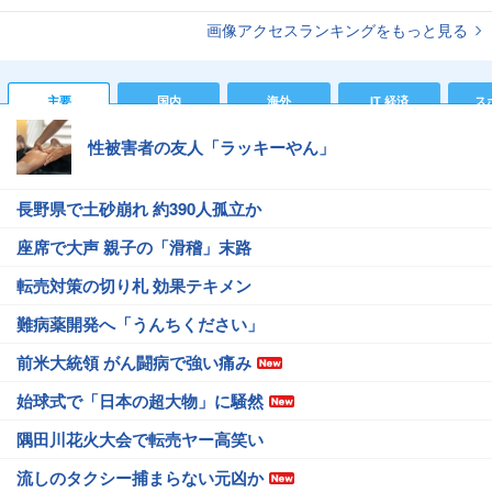
画像アクセスランキングをもっと見る
主要
国内
海外
IT 経済
ス
性被害者の友人「ラッキーやん」
長野県で土砂崩れ 約390人孤立か
座席で大声 親子の「滑稽」末路
転売対策の切り札 効果テキメン
難病薬開発へ「うんちください」
前米大統領 がん闘病で強い痛み
始球式で「日本の超大物」に騒然
隅田川花火大会で転売ヤー高笑い
流しのタクシー捕まらない元凶か