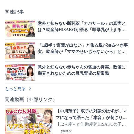
関連記事
意外と知らない断乳薬「カバサール」の真実と
は？助産師HISAKOが語る「即母乳が止まるわ
けではない」理由
「1歳半で言葉が出ない」と焦る親が知るべき事
実。助産師が「ママのせいじゃないから」と語
る言葉の発達
意外と知らない赤ちゃんの貧血の真実。数値に
翻弄されないための母乳育児の新常識
もっと見る
関連動画（外部リンク）
【中川翔子】双子の対談のはずが…マ
マになって語った「本音」が刺さりす
ぎた
【12人産んだ】助産師HISAKOの子育
てチャンネル
youtu.be