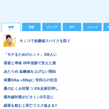
健康
芸能
ゴシップ
女子
トレンド
Y
キノコで血糖値スパイクを防ぐ
「モテるためのヒント」326人に
容姿と寿命 28年追跡で見えた差
あたりめ 血糖値を上げない理由
体重62kg→82kgに 寺田心の生活
夏のむくみ対策 ツボ&反射区押し
紫外線対策がビタミンD不足に
緑茶を飲むと死亡リスク低まる?