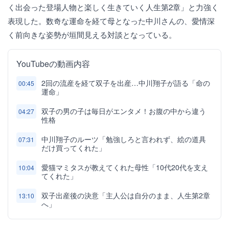
く出会った登場人物と楽しく生きていく人生第2章」と力強く
表現した。数奇な運命を経て母となった中川さんの、愛情深
く前向きな姿勢が垣間見える対談となっている。
YouTubeの動画内容
2回の流産を経て双子を出産…中川翔子が語る「命の
00:45
運命」
双子の男の子は毎日がエンタメ！お腹の中から違う
04:27
性格
中川翔子のルーツ「勉強しろと言われず、絵の道具
07:31
だけ買ってくれた」
愛猫マミタスが教えてくれた母性「10代20代を支え
10:04
てくれた」
双子出産後の決意「主人公は自分のまま、人生第2章
13:10
へ」