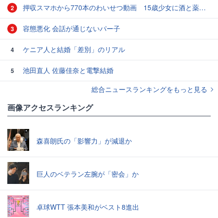
押収スマホから770本のわいせつ動画 15歳少女に酒と薬飲ませ性的暴行か 54歳男を再逮捕 「薬もありますよ」とSNSで誘い出し
2
容態悪化 会話が通じないパー子
3
ケニア人と結婚「差別」のリアル
4
池田直人 佐藤佳奈と電撃結婚
5
総合ニュースランキングをもっと見る
画像アクセスランキング
森喜朗氏の「影響力」が減退か
巨人のベテラン左腕が「密会」か
卓球WTT 張本美和がベスト8進出