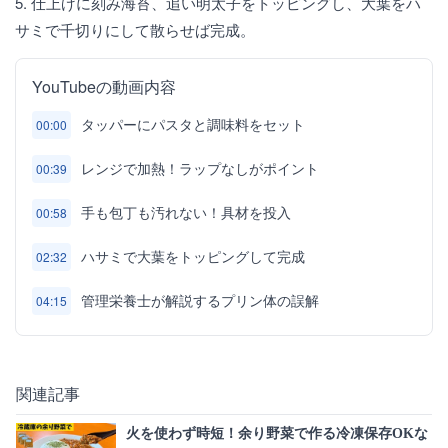
5. 仕上げに刻み海苔、追い明太子をトッピングし、大葉をハ
サミで千切りにして散らせば完成。
YouTubeの動画内容
タッパーにパスタと調味料をセット
00:00
レンジで加熱！ラップなしがポイント
00:39
手も包丁も汚れない！具材を投入
00:58
ハサミで大葉をトッピングして完成
02:32
管理栄養士が解説するプリン体の誤解
04:15
関連記事
火を使わず時短！余り野菜で作る冷凍保存OKな