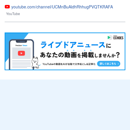
youtube.com/channel/UCMnBuAldhRhhugPVQTKRAFA
YouTube