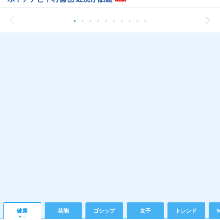
健康
芸能
ゴシップ
女子
トレンド
Y