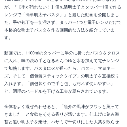
が、「【手が汚れない！】個包装明太子とタッパー1個で作る
レンジで「簡単明太子パスタ」」と題した動画を公開しまし
た。手や包丁を一切汚さず、タッパー1つと電子レンジだけで
本格的な明太子パスタを作る画期的な方法を紹介していま
す。
動画では、1100mlのタッパーに半分に折ったパスタをクロス
に入れ、味の決め手となるめんつゆと水を加えて電子レンジ
で加熱します。パスタに火が通ったら、バター、マヨネー
ズ、そして「個包装スティックタイプ」の明太子を直接絞り
入れます。「個包装なので手も包丁も汚れず使いやすい」
と、調理のハードルを下げる工夫が凝らされています。
全体をよく混ぜ合わせると、「魚介の風味がフワッと薫って
きました」と食欲をそそる香りが漂います。仕上げに刻み海
苔と追い明太子を乗せ、ハサミで千切りにした大葉を散らせ