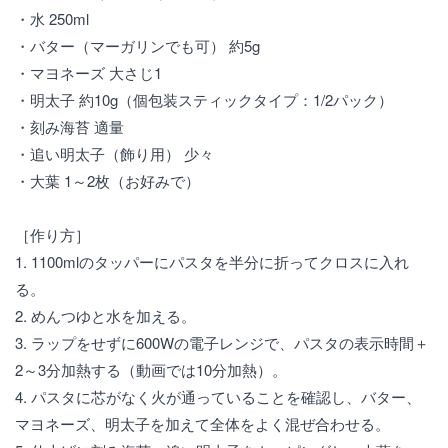
・水 250ml
・バター（マーガリンでも可） 約5g
・マヨネーズ 大さじ1
・明太子 約10g（個包装スティックタイプ：1/2パック）
・刻み海苔 適量
・追い明太子（飾り用） 少々
・大葉 1～2枚（お好みで）
［作り方］
1. 1100mlのタッパーにパスタを半分に折ってクロスに入れ
る。
2. めんつゆと水を加える。
3. ラップをせずに600Wの電子レンジで、パスタの表示時間＋
2～3分加熱する（動画では10分加熱）。
4. パスタに芯がなく火が通っていることを確認し、バター、
マヨネーズ、明太子を加えて全体をよく混ぜ合わせる。