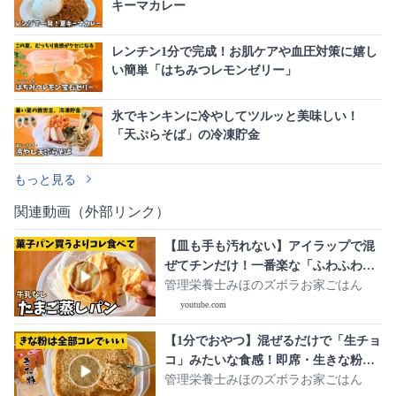
キーマカレー
レンチン1分で完成！お肌ケアや血圧対策に嬉し
い簡単「はちみつレモンゼリー」
氷でキンキンに冷やしてツルッと美味しい！
「天ぷらそば」の冷凍貯金
もっと見る
関連動画（外部リンク）
【皿も手も汚れない】アイラップで混
ぜてチンだけ！一番楽な「ふわふわた
まご蒸しパン」
管理栄養士みほのズボラお家ごはん
youtube.com
【1分でおやつ】混ぜるだけで「生チョ
コ」みたいな食感！即席・生きな粉の
作り方
管理栄養士みほのズボラお家ごはん