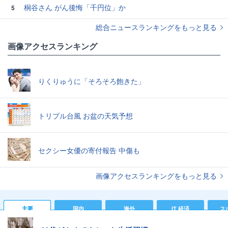
桐谷さん がん後悔「千円位」か
5
総合ニュースランキングをもっと見る
画像アクセスランキング
りくりゅうに「そろそろ飽きた」
トリプル台風 お盆の天気予想
セクシー女優の寄付報告 中傷も
画像アクセスランキングをもっと見る
主要
国内
海外
IT 経済
ス