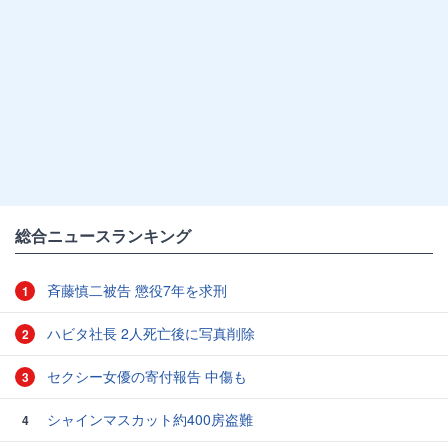
総合ニュースランキング
斉藤慎二被告 懲役7年を求刑
1
ハビタ社長 2人死亡後に写真削除
2
セクシー女優の寄付報告 中傷も
3
シャインマスカット約400房盗難
4