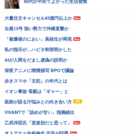
60代がやめてよかった生活習慣
大量注文キャンセル43億円以上か
台風13号 強い勢力で沖縄直撃か
「被爆後のにおい」高校生が再現
私の指示が…ハビタ幹部明かした
AIが人間をだまし虚偽の説明か
深夜アニメに喫煙描写 BPOで議論
歩きスマホ「主犯」の年代とは
イオン事故 母親は「ギャー」と
医師が語る汗悩みとの向き合い方
VIVANTで「詰めが甘い」指摘続出
乙武洋匡氏「逆差別だと思って」
水卜アナと中村倫也 近況が話題