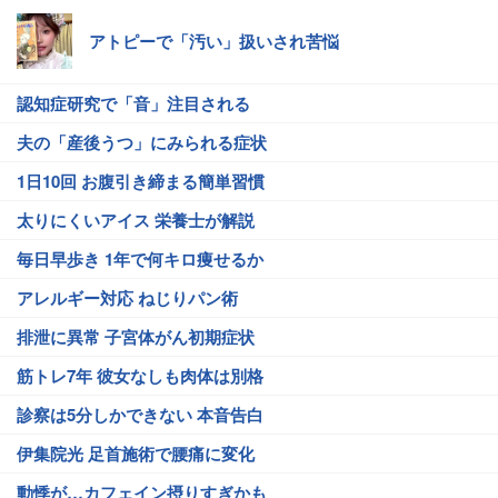
アトピーで「汚い」扱いされ苦悩
認知症研究で「音」注目される
夫の「産後うつ」にみられる症状
1日10回 お腹引き締まる簡単習慣
太りにくいアイス 栄養士が解説
毎日早歩き 1年で何キロ痩せるか
アレルギー対応 ねじりパン術
排泄に異常 子宮体がん初期症状
筋トレ7年 彼女なしも肉体は別格
診察は5分しかできない 本音告白
伊集院光 足首施術で腰痛に変化
動悸が…カフェイン摂りすぎかも