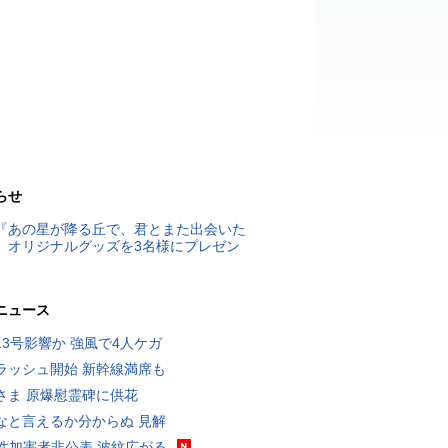
らせ
『あの星が降る丘で、君とまた出会いた
』オリジナルグッズを3名様にプレゼン
ニュース
13号影響か 強風で4人ケガ
ラッシュ開始 新幹線満席も
さま 原爆慰霊碑に供花
なと言えるか分からぬ 見解
K性加害者非公表 波紋広がる