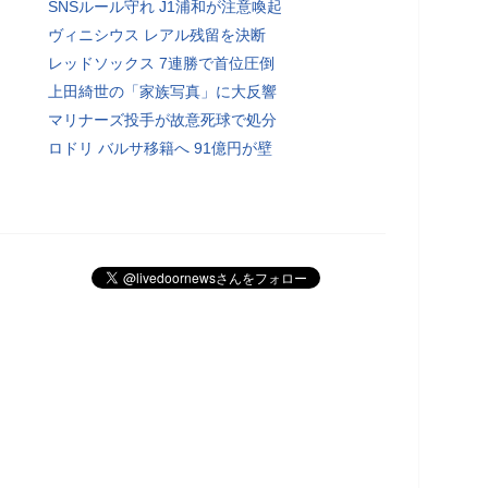
SNSルール守れ J1浦和が注意喚起
ヴィニシウス レアル残留を決断
レッドソックス 7連勝で首位圧倒
上田綺世の「家族写真」に大反響
マリナーズ投手が故意死球で処分
ロドリ バルサ移籍へ 91億円が壁