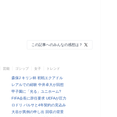
この記事へのみんなの感想は？
芸能
ゴシップ
女子
トレンド
森保J キリン杯 初戦エクアドル
レアルでの経験 中井卓大が回想
甲子園に「光る」ユニホーム?
FIFA会長に辞任要求 UEFAが圧力
ロドリ バルサと4年契約の見込み
大谷が異例の申し出 回収の背景