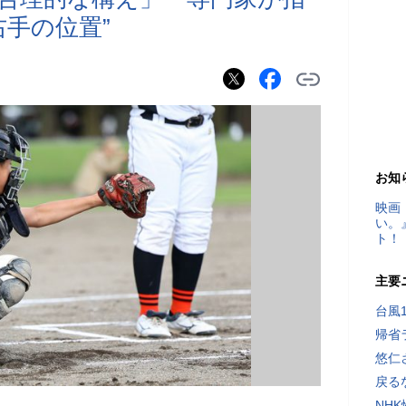
右手の位置”
お知
映画
い。
ト！
主要
台風
帰省
悠仁
戻る
NH