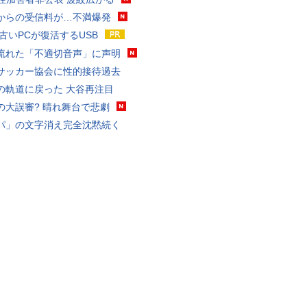
からの受信料が…不満爆発
 古いPCが復活するUSB
流れた「不適切音声」に声明
サッカー協会に性的接待過去
の軌道に戻った 大谷再注目
の大誤審? 晴れ舞台で悲劇
パ」の文字消え完全沈黙続く