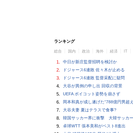
ランキング
総合
国内
政治
海外
経済
IT
1.
中日が新庄監督招聘を検討か
2.
ドジャース6連敗 佐々木が止める
3.
ドジャース6連敗 監督采配に疑問
4.
大谷が異例の申し出 回収の背景
5.
UEFA ボイコット姿勢を崩さず
6.
岡本和真が成し遂げた“788億円男超え” いつのまにか「3位」…見据える球団
7.
大谷夫妻 夏はテラスで食事?
8.
韓国サッカー界に衝撃 大韓サッカー協会に外国人審判への“性的接待”疑惑 韓国メディア
9.
卓球WTT 張本美和がベスト8進出