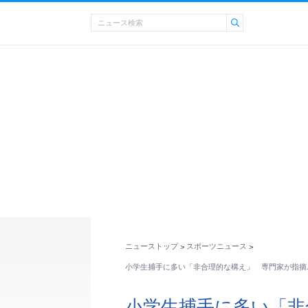
ニューストップ
スポーツニュース
>
>
小学生捕手に多い「非合理的な構え」 専門家が指摘
小学生捕手に多い「非