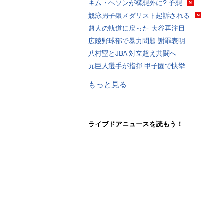
キム・ヘソンが構想外に? 予想
競泳男子銀メダリスト起訴される
超人の軌道に戻った 大谷再注目
広陵野球部で暴力問題 謝罪表明
八村塁とJBA 対立超え共闘へ
元巨人選手が指揮 甲子園で快挙
もっと見る
ライブドアニュースを読もう！