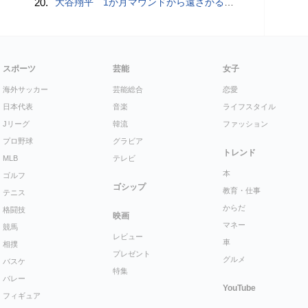
20.
大谷翔平 1か月マウンドから遠ざかる中で打撃好調「しっかり反応できている」 今季初“1試合2発”で25･26号 打率も3割目前
スポーツ
芸能
女子
海外サッカー
芸能総合
恋愛
日本代表
音楽
ライフスタイル
Jリーグ
韓流
ファッション
プロ野球
グラビア
トレンド
MLB
テレビ
本
ゴルフ
ゴシップ
教育・仕事
テニス
からだ
格闘技
映画
マネー
競馬
レビュー
車
相撲
プレゼント
グルメ
バスケ
特集
バレー
YouTube
フィギュア