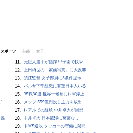
スポーツ
芸能
女子
11.
元巨人選手が指揮 甲子園で快挙
12.
上田綺世の「家族写真」に大反響
13.
須江監督 女子部員に3条件提示
14.
バルサ下部組織に有望日本人いる
15.
35戦30勝 世界一候補にレ軍浮上
記録更新
16.
メッツ 559億円投じ主力を放出
17.
レアルでの経験 中井卓大が回想
が報道
18.
中井卓大 日本復帰に葛藤なし
19.
ド軍5連敗 タッカーの守備に疑問