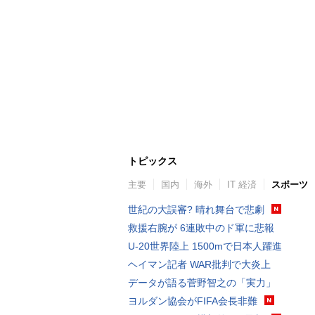
トピックス
主要
国内
海外
IT 経済
スポーツ
世紀の大誤審? 晴れ舞台で悲劇
救援右腕が 6連敗中のド軍に悲報
U-20世界陸上 1500mで日本人躍進
ヘイマン記者 WAR批判で大炎上
データが語る菅野智之の「実力」
ヨルダン協会がFIFA会長非難