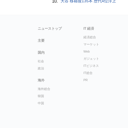
10.
大谷 移籍後135本 歴代4位浮上
ニューストップ
IT 経済
経済総合
主要
マーケット
Web
国内
ガジェット
社会
ITビジネス
政治
IT総合
海外
PR
海外総合
韓国
中国