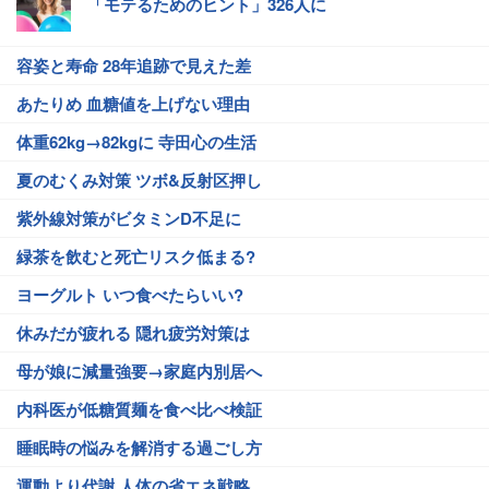
「モテるためのヒント」326人に
容姿と寿命 28年追跡で見えた差
あたりめ 血糖値を上げない理由
体重62kg→82kgに 寺田心の生活
夏のむくみ対策 ツボ&反射区押し
紫外線対策がビタミンD不足に
緑茶を飲むと死亡リスク低まる?
ヨーグルト いつ食べたらいい?
休みだが疲れる 隠れ疲労対策は
母が娘に減量強要→家庭内別居へ
内科医が低糖質麺を食べ比べ検証
睡眠時の悩みを解消する過ごし方
運動より代謝 人体の省エネ戦略