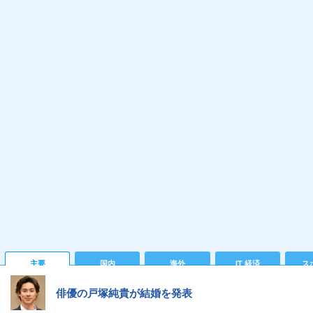
主要
国内
海外
IT 経済
ス
俳優の戸塚純貴が結婚を発表