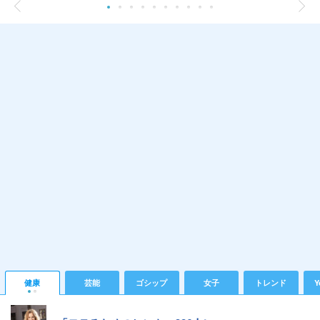
健康
芸能
ゴシップ
女子
トレンド
Y