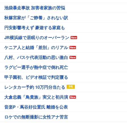
池袋暴走事故 加害者家族の苦悩
秋篠宮家が「ご静養」されない訳
円安影響考えず 豪遊する家庭も
JR横浜線で居眠りのオーバーラン
ケニア人と結婚「差別」のリアル
八村、バスケ代表活動の思い激白
ラグビー選手が熱中症で倒れ死亡
甲子園初、ビデオ検証で判定覆る
レンタカー予約 10万円分当たる
大倉忠義「鳥貴族」実父と初共演
音楽P・蔦谷好位置氏 離婚を公表
ロケでの無断撮影に女性アナ苦言