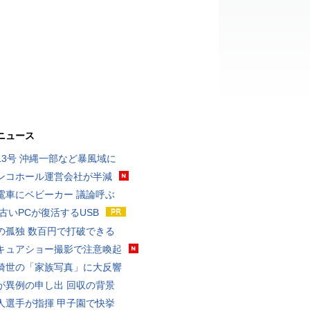
ニュース
13号 沖縄一部など暴風域に
ンコホール運営会社が半減
電車にベビーカー 議論呼ぶ
 古いPCが復活するUSB
の孤独 数百円で打破できる
キュアショー撮影で注意喚起
綺世の「家族写真」に大反響
が異例の申し出 回収の背景
人選手が指揮 甲子園で快挙