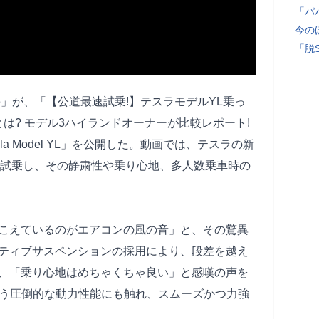
「パ
今の
「脱
e」が、「【公道最速試乗!】テスラモデルYL乗っ
とは? モデル3ハイランドオーナーが比較レポート!
sla Model YL」を公開した。動画では、テスラの新
道で試乗し、その静粛性や乗り心地、多人数乗車時の
こえているのがエアコンの風の音」と、その驚異
ティブサスペンションの採用により、段差を越え
、「乗り心地はめちゃくちゃ良い」と感嘆の声を
0秒という圧倒的な動力性能にも触れ、スムーズかつ力強