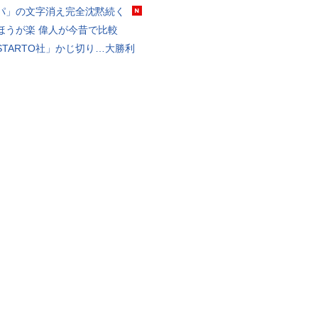
パ」の文字消え完全沈黙続く
ほうが楽 偉人が今昔で比較
STARTO社」かじ切り…大勝利