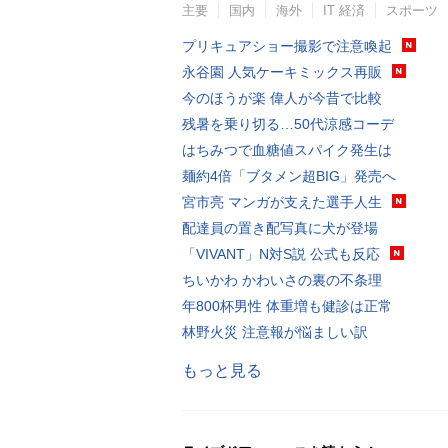
主要
国内
海外
IT 経済
スポーツ
プリキュアショー撮影で注意喚起
永谷園 人気ケーキミックス再販
今のほうが楽 偉人が今昔で比較
残暑を乗り切る…50代涼感コーデ
はちみつで血糖値スパイク発生は
麺約4倍「ブタメン超BIG」発売へ
宮市亮 マンガが支えた選手人生
配達員の置き配写真に犬が登場
「VIVANT」N対S説 公式も反応
ちいかわ かわいさの裏の不条理
年800杯男性 体重増も健診は正常
林野火災 注意報が悩ましい訳
もっと見る