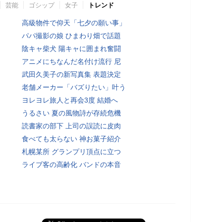
芸能
ゴシップ
女子
トレンド
高級物件で仰天「七夕の願い事」
パパ撮影の娘 ひまわり畑で話題
陰キャ柴犬 陽キャに囲まれ奮闘
アニメにちなんだ名付け流行 尼
武田久美子の新写真集 表題決定
老舗メーカー「バズりたい」叶う
ヨレヨレ旅人と再会3度 結婚へ
うるさい 夏の風物詩が存続危機
読書家の部下 上司の誤読に皮肉
食べても太らない 神お菓子紹介
札幌某所 グランプリ頂点に立つ
ライブ客の高齢化 バンドの本音