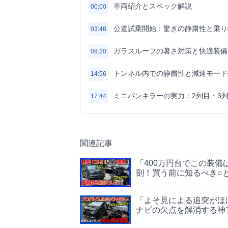
車両紹介とスペック解説
00:00
公道試乗開始：驚きの静粛性と乗り
03:48
ガラスルーフの暑さ対策と快適装備
09:20
トンネル内での静粛性と減速モード
14:56
ミニバンキラーの実力：2列目・3
17:44
関連記事
「400万円台でこの装備
剖！買う前に知るべき○と
「よそ見による追突がほぼ
ナビの欠点を解消する神