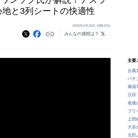
心地と3列シートの快適性
2026年4月28日 18時20分
みんなの感想は？
主要
台風
パチ
満員
注目
老後
プリ
上田
大谷
元巨