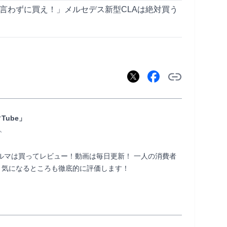
べ言わずに買え！」メルセデス新型CLAは絶対買う
ube」
人
るクルマは買ってレビュー！動画は毎日更新！ 一人の消費者
ころも徹底的に評価します！                