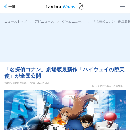
一覧
>
>
>
「名探偵コナン」劇場版
ニューストップ
芸能ニュース
ゲームニュース
「名探偵コナン」劇場版最新作「ハイウェイの堕天
使」が全国公開
2026年4月10日 0時0分
写真：GAME Watch
by ライブドアニュース編集部