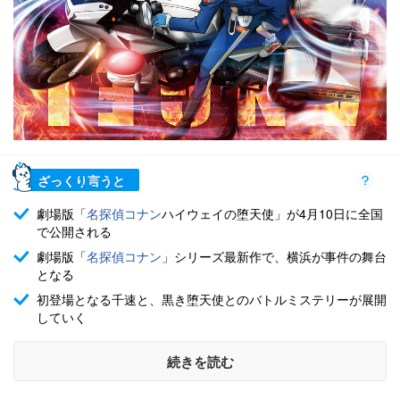
ざっくり言うと
劇場版「
名探偵コナン
ハイウェイの堕天使」が4月10日に全国
で公開される
劇場版「
名探偵コナン
」シリーズ最新作で、横浜が事件の舞台
となる
初登場となる千速と、黒き堕天使とのバトルミステリーが展開
していく
続きを読む