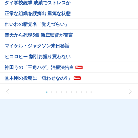
タイ学校銃撃 成績でストレスか
正常な組織を誤摘出 重篤な状態
れいわの新党名「覚えづらい」
楽天から死球5個 新庄監督が苦言
マイケル・ジャクソン来日秘話
ヒコロヒー 割引お握り買わない
神田うの「三角ハゲ」治療法告白
堂本剛の投稿に「匂わせなの?」