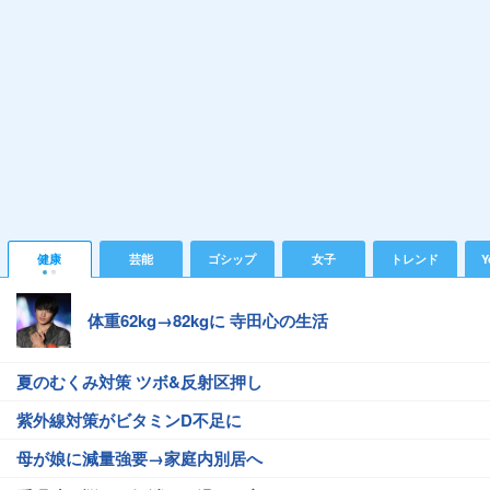
健康
芸能
ゴシップ
女子
トレンド
Y
体重62kg→82kgに 寺田心の生活
夏のむくみ対策 ツボ&反射区押し
紫外線対策がビタミンD不足に
母が娘に減量強要→家庭内別居へ