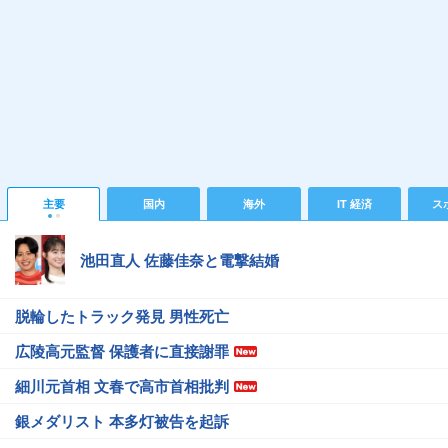
主要
国内
海外
IT 経済
ス
池田直人 佐藤佳奈と電撃結婚
脱輪したトラック発見 男性死亡
広陵高元監督 保護者に直接謝罪
細川元首相 文春で高市首相批判
銀メダリスト 本多灯被告を起訴