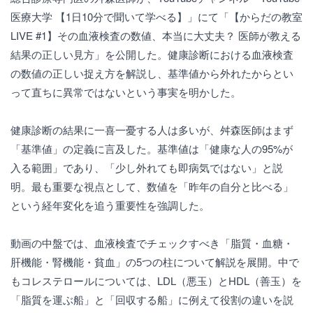
医療大学 【1日10分で聞いて学べる】」にて「【からだの教室
LIVE #1】その血液検査の数値、本当に大丈夫？ 医師が教える
結果の正しい見方」を公開した。健康診断における血液検査
の数値の正しい捉え方を解説し、基準値から外れたからとい
って直ちに異常ではないという事実を明かした。
健康診断の結果に一喜一憂する人は多いが、舛森医師はまず
「基準値」の定義に言及した。基準値は「健康な人の95%が
入る範囲」であり、「少し外れても即病気ではない」と説
明。最も重要な視点として、数値を「昨年の自分と比べる」
という経年変化を追う重要性を強調した。
動画の中盤では、血液検査でチェックすべき「脂質・血糖・
肝機能・腎機能・貧血」の5つの柱について解説を展開。中で
もコレステロールについては、LDL（悪玉）とHDL（善玉）を
「脂質を運ぶ船」と「回収する船」に例えて役割の違いを説