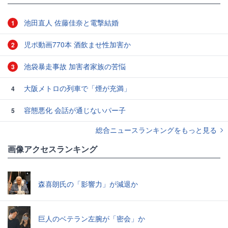
池田直人 佐藤佳奈と電撃結婚
1
児ポ動画770本 酒飲ませ性加害か
2
池袋暴走事故 加害者家族の苦悩
3
大阪メトロの列車で「煙が充満」
4
容態悪化 会話が通じないパー子
5
総合ニュースランキングをもっと見る
画像アクセスランキング
森喜朗氏の「影響力」が減退か
巨人のベテラン左腕が「密会」か