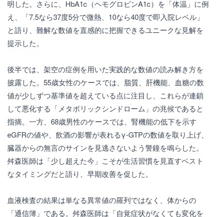
明した。さらに、HbA1c（ヘモグロビンA1c）を「体温」に例
え、「7.5なら37度5分で微熱、10なら40度で即入院レベル」
と語り、難解な数値を直感的に把握できるユニークな見解を
提示した。
後半では、架空の症例を用いた実践的な数値の読み解き方を
披露した。55歳女性のケースでは、脂質、肝機能、血糖の数
値が少しずつ基準値を超えている点に注目し、これらが連鎖
して悪化する「メタボリックシンドローム」の兆候であると
指摘。一方、68歳男性のケースでは、腎機能の低下を示す
eGFRの値や、飲酒の影響が表れるγ-GTPの数値を取り上げ、
臓器からの無言のサインを見逃さないよう警鐘を鳴らした。
舛森医師は「少し超えた今」こそが生活習慣を見直すベスト
なタイミングだと語り、早期改善を促した。
血液検査の結果は単なる異常値の羅列ではなく、体からの
「通信簿」である。舛森医師は「自覚症状がなくても変化を