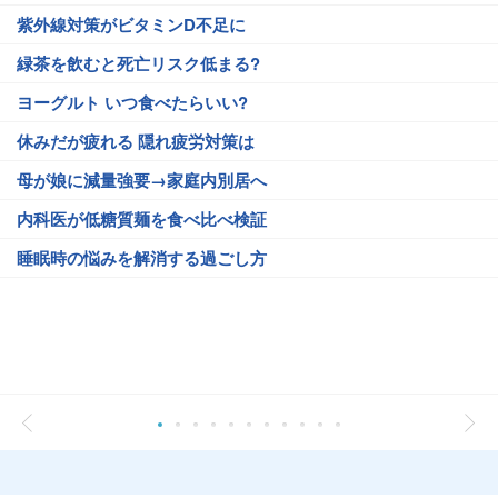
紫外線対策がビタミンD不足に
緑茶を飲むと死亡リスク低まる?
ヨーグルト いつ食べたらいい?
休みだが疲れる 隠れ疲労対策は
母が娘に減量強要→家庭内別居へ
内科医が低糖質麺を食べ比べ検証
睡眠時の悩みを解消する過ごし方