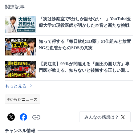
関連記事
「実は診察室で5分しか話せない…」YouTube医
療大学の現役医師が明かした本音と新たな挑戦
知って得する「毎日飲むED薬」の仕組みと放置
NGな血管からのSOSの真実
【要注意】99％が間違える『血圧の測り方』専
門医が教える、知らないと後悔する正しい測定
法
もっと見る
#からだニュース
みんなの感想は？
チャンネル情報