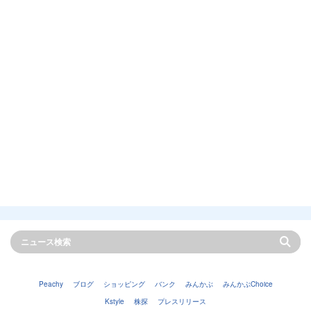
Peachy
ブログ
ショッピング
バンク
みんかぶ
みんかぶChoice
Kstyle
株探
プレスリリース