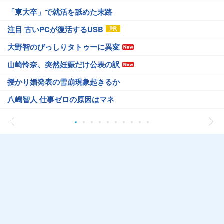
「東大卒」で就活を舐めた末路
注目 古いPCが復活するUSB
大野智のびっしりタトゥーに異変
山崎怜奈、突然妊娠だけ公表の訳
授かり婚発表の雪崩現象起きるか
八嶋智人 仕事ゼロの原因はマネ