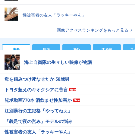
性被害者の友人「ラッキーやん」
画像アクセスランキングをもっと見る
主要
国内
海外
IT 経済
ス
海上自衛隊の生々しい映像が物議
母を踏みつけ死なせたか 58歳男
トヨタ超えのキオクシアに苦言
児ポ動画770本 酒飲ませ性加害か
江別暴行の主犯格「やってねぇ」
「義足で夜の営み」モデルの悩み
性被害者の友人「ラッキーやん」