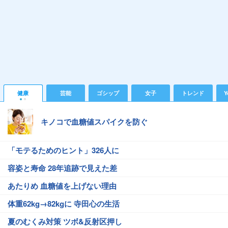
健康
芸能
ゴシップ
女子
トレンド
Y
キノコで血糖値スパイクを防ぐ
「モテるためのヒント」326人に
容姿と寿命 28年追跡で見えた差
あたりめ 血糖値を上げない理由
体重62kg→82kgに 寺田心の生活
夏のむくみ対策 ツボ&反射区押し