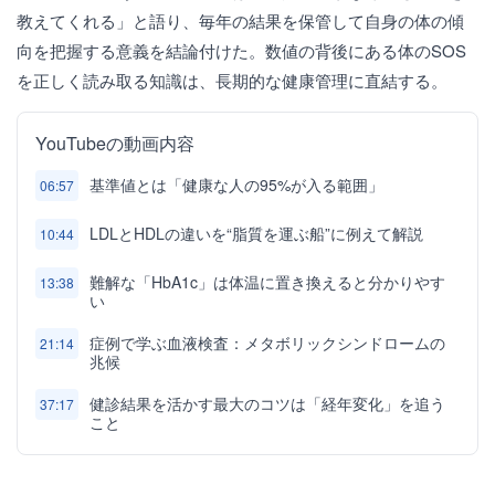
教えてくれる」と語り、毎年の結果を保管して自身の体の傾
向を把握する意義を結論付けた。数値の背後にある体のSOS
を正しく読み取る知識は、長期的な健康管理に直結する。
YouTubeの動画内容
基準値とは「健康な人の95%が入る範囲」
06:57
LDLとHDLの違いを“脂質を運ぶ船”に例えて解説
10:44
難解な「HbA1c」は体温に置き換えると分かりやす
13:38
い
症例で学ぶ血液検査：メタボリックシンドロームの
21:14
兆候
健診結果を活かす最大のコツは「経年変化」を追う
37:17
こと