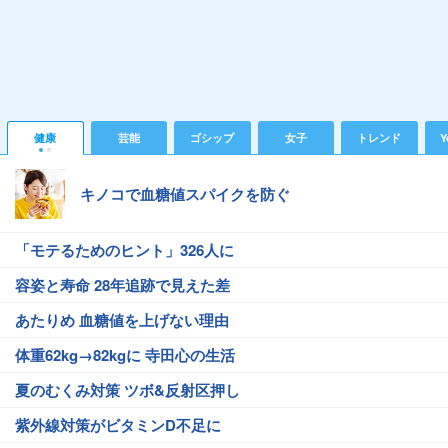
健康
芸能
ゴシップ
女子
トレンド
Y
キノコで血糖値スパイクを防ぐ
「モテるためのヒント」326人に
容姿と寿命 28年追跡で見えた差
あたりめ 血糖値を上げない理由
体重62kg→82kgに 寺田心の生活
夏のむくみ対策 ツボ&反射区押し
紫外線対策がビタミンD不足に