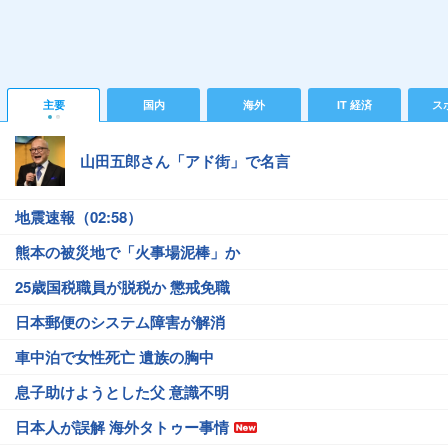
主要
国内
海外
IT 経済
ス
山田五郎さん「アド街」で名言
地震速報（02:58）
熊本の被災地で「火事場泥棒」か
25歳国税職員が脱税か 懲戒免職
日本郵便のシステム障害が解消
車中泊で女性死亡 遺族の胸中
息子助けようとした父 意識不明
日本人が誤解 海外タトゥー事情