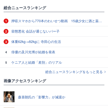
総合ニュースランキング
押収スマホから770本のわいせつ動画 15歳少女に酒と薬飲ませ性的暴行か 54歳男を再逮捕 「薬もありますよ」とSNSで誘い出し
1
容態悪化 会話が通じないパー子
2
体重62kg→82kgに 寺田心の生活
3
俳優の及川光博が結婚を発表
4
ケニア人と結婚「差別」のリアル
5
総合ニュースランキングをもっと見る
画像アクセスランキング
森喜朗氏の「影響力」が減退か