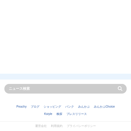
Peachy
ブログ
ショッピング
バンク
みんかぶ
みんかぶChoice
Kstyle
株探
プレスリリース
運営会社
利用規約
プライバシーポリシー