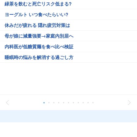
緑茶を飲むと死亡リスク低まる?
ヨーグルト いつ食べたらいい?
休みだが疲れる 隠れ疲労対策は
母が娘に減量強要→家庭内別居へ
内科医が低糖質麺を食べ比べ検証
睡眠時の悩みを解消する過ごし方