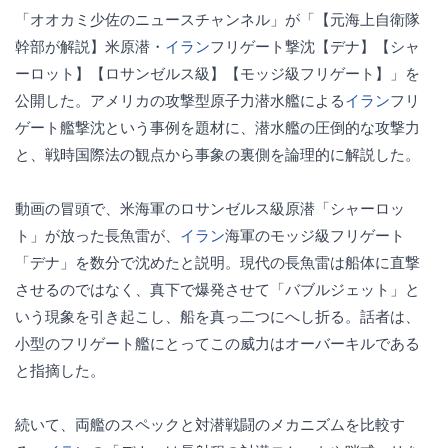
「オオカミ少佐のニュースチャンネル」が「【元海上自衛隊
幹部が解説】米原潜・
イラン
フリゲート撃沈【デナ】【シャ
ーロット】【ロサンゼルス級】【モッジ級フリゲート】」を
公開した。アメリカの攻撃型原子力潜水艦による
イラン
フリ
ゲート艦撃沈という事例を題材に、潜水艦の圧倒的な攻撃力
と、戦時国際法の観点から事象の裏側を論理的に解説した。
動画の冒頭で、米海軍のロサンゼルス級原潜「シャーロッ
ト」が放った長魚雷が、
イラン
海軍のモッジ級フリゲート
「デナ」を数分で沈めたと説明。現代の長魚雷は船体に直撃
させるのではなく、真下で爆発させて「バブルジェット」と
いう現象を引き起こし、船を真っ二つにへし折る。話者は、
小型のフリゲート艦にとってこの威力はオーバーキルである
と指摘した。
続いて、両艦のスペックと対潜戦闘のメカニズムを比較す