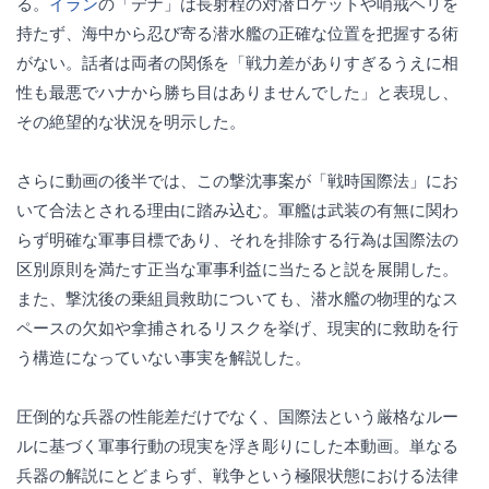
る。
イラン
の「デナ」は長射程の対潜ロケットや哨戒ヘリを
持たず、海中から忍び寄る潜水艦の正確な位置を把握する術
がない。話者は両者の関係を「戦力差がありすぎるうえに相
性も最悪でハナから勝ち目はありませんでした」と表現し、
その絶望的な状況を明示した。
さらに動画の後半では、この撃沈事案が「戦時国際法」にお
いて合法とされる理由に踏み込む。軍艦は武装の有無に関わ
らず明確な軍事目標であり、それを排除する行為は国際法の
区別原則を満たす正当な軍事利益に当たると説を展開した。
また、撃沈後の乗組員救助についても、潜水艦の物理的なス
ペースの欠如や拿捕されるリスクを挙げ、現実的に救助を行
う構造になっていない事実を解説した。
圧倒的な兵器の性能差だけでなく、国際法という厳格なルー
ルに基づく軍事行動の現実を浮き彫りにした本動画。単なる
兵器の解説にとどまらず、戦争という極限状態における法律