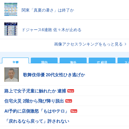
関東「真夏の暑さ」は終了か
ドジャース6連敗 佐々木が止める
画像アクセスランキングをもっと見る
主要
国内
海外
IT 経済
ス
歌舞伎俳優 20代女性ひき逃げか
路上で女子児童に触れたか 逮捕
住宅火災 2階から飛び降り脱出
AI予約に店側激怒「もはやテロ」
「戻れるなら戻って」許されない