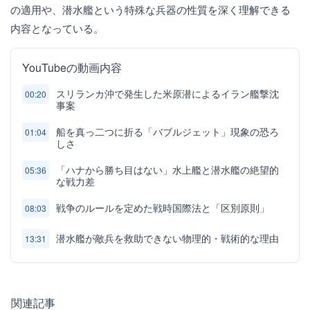
の適用や、潜水艦という特殊な兵器の性質を深く理解できる
内容となっている。
YouTubeの動画内容
スリランカ沖で発生した米原潜によるイラン艦撃沈
00:20
事案
船を真っ二つに折る「バブルジェット」現象の恐ろ
01:04
しさ
「ハナから勝ち目はない」水上艦と潜水艦の絶望的
05:36
な戦力差
戦争のルールを定めた戦時国際法と「区別原則」
08:03
潜水艦が敵兵を救助できない物理的・戦術的な理由
13:31
関連記事