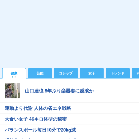
健康
芸能
ゴシップ
女子
トレンド
Y
山口達也 8年ぶり楽器姿に感涙か
運動より代謝 人体の省エネ戦略
大食い女子 46キロ体型の秘密
バランスボール毎日10分で20kg減