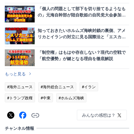
「個人の問題として部下を切り捨てるようなも
の」元海自幹部が陸自歌姫の自民党大会参加に
怒り！防衛省の釈明を猛批判
知っておきたいホルムズ海峡封鎖の裏側、アメ
リカとイランの対立に見る国際法と「エスカレ
ーションコントロール」
「制空権」はもはや存在しない？現代の空戦で
「航空優勢」が鍵となる理由を徹底解説
もっと見る
#海外ニュース
#海外総合ニュース
#イラン
#トランプ政権
#中東
#ホルムズ海峡
みんなの感想は？
チャンネル情報