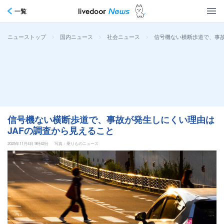
一覧
>
>
>
信号機ない横断歩道で、事故
ニューストップ
国内ニュース
社会ニュース
信号機ない横断歩道で、事故が発生しにくい理由は
JAFの調査から見えること
2025年11月4日 9時42分
写真：乗りものニュース