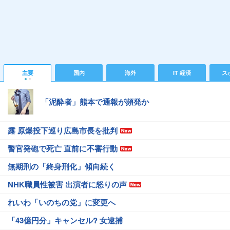
主要
国内
海外
IT 経済
ス
「泥酔者」熊本で通報が頻発か
露 原爆投下巡り広島市長を批判
警官発砲で死亡 直前に不審行動
無期刑の「終身刑化」傾向続く
NHK職員性被害 出演者に怒りの声
れいわ「いのちの党」に変更へ
「43億円分」キャンセル? 女逮捕