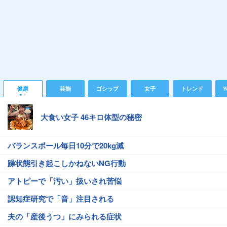
健康
芸能
ゴシップ
女子
トレンド
Y
大食い女子 46キロ体型の秘密
バランスボール毎日10分で20kg減
躁状態引き起こしかねないNG行動
アトピーで「汚い」扱いされ苦悩
認知症研究で「音」注目される
夫の「産後うつ」にみられる症状