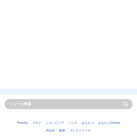
Peachy
ブログ
ショッピング
バンク
みんかぶ
みんかぶChoice
Kstyle
株探
プレスリリース