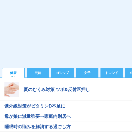
健康
芸能
ゴシップ
女子
トレンド
Y
夏のむくみ対策 ツボ&反射区押し
紫外線対策がビタミンD不足に
母が娘に減量強要→家庭内別居へ
睡眠時の悩みを解消する過ごし方