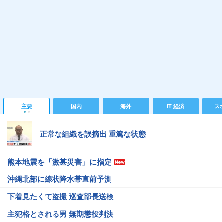
主要
国内
海外
IT 経済
ス
正常な組織を誤摘出 重篤な状態
熊本地震を「激甚災害」に指定
沖縄北部に線状降水帯直前予測
下着見たくて盗撮 巡査部長送検
主犯格とされる男 無期懲役判決