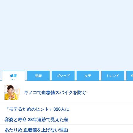
健康
芸能
ゴシップ
女子
トレンド
Y
キノコで血糖値スパイクを防ぐ
「モテるためのヒント」326人に
容姿と寿命 28年追跡で見えた差
あたりめ 血糖値を上げない理由