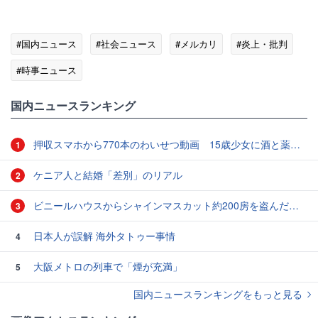
#国内ニュース
#社会ニュース
#メルカリ
#炎上・批判
#時事ニュース
国内ニュースランキング
押収スマホから770本のわいせつ動画 15歳少女に酒と薬飲ませ性的暴行か 54歳男を再逮捕 「薬もありますよ」とSNSで誘い出し
1
ケニア人と結婚「差別」のリアル
2
ビニールハウスからシャインマスカット約200房を盗んだ疑い ネットで販売か 無職の男（42）逮捕 岡山県警
3
日本人が誤解 海外タトゥー事情
4
大阪メトロの列車で「煙が充満」
5
国内ニュースランキングをもっと見る