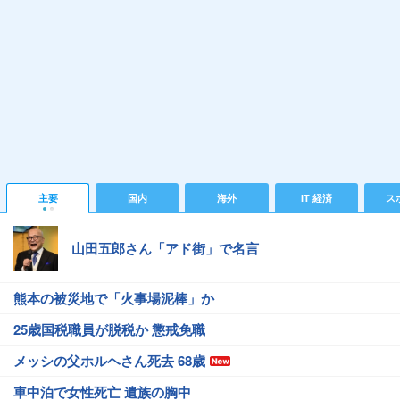
主要
国内
海外
IT 経済
ス
山田五郎さん「アド街」で名言
熊本の被災地で「火事場泥棒」か
25歳国税職員が脱税か 懲戒免職
メッシの父ホルヘさん死去 68歳
車中泊で女性死亡 遺族の胸中