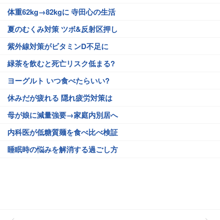
体重62kg→82kgに 寺田心の生活
夏のむくみ対策 ツボ&反射区押し
紫外線対策がビタミンD不足に
緑茶を飲むと死亡リスク低まる?
ヨーグルト いつ食べたらいい?
休みだが疲れる 隠れ疲労対策は
母が娘に減量強要→家庭内別居へ
内科医が低糖質麺を食べ比べ検証
睡眠時の悩みを解消する過ごし方