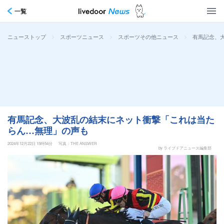
一覧
>
>
>
有馬記念、
ニューストップ
スポーツニュース
スポーツその他ニュース
有馬記念、大波乱の結末にネット衝撃「これは当た
らん…無理」の声も
2024年12月22日 15時54分
写真：THE ANSWER
by ライブドアニュース編集部