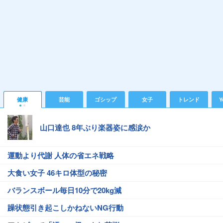
健康
芸能
ゴシップ
女子
トレンド
Y
山口達也 8年ぶり楽器姿に感涙か
運動より代謝 人体の省エネ戦略
大食い女子 46キロ体型の秘密
バランスボール毎日10分で20kg減
躁状態引き起こしかねないNG行動