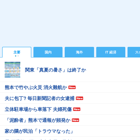
主要
国内
海外
IT 経済
ス
関東「真夏の暑さ」は終了か
熊本で竹やぶ火災 消火難航か
夫に包丁? 毎日新聞記者の女逮捕
立体駐車場から車落下 夫婦死傷
「泥酔者」熊本で通報が頻発か
家の隣が民泊「トラウマなった」