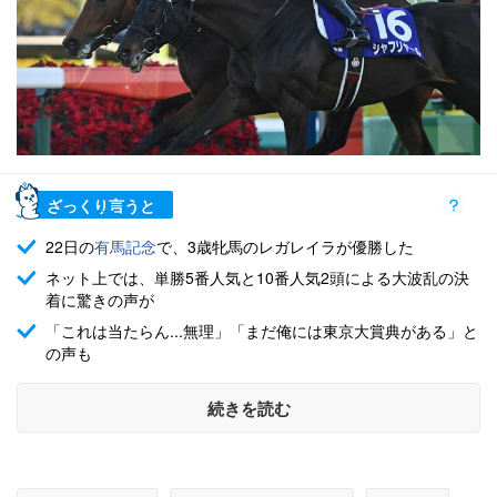
ざっくり言うと
22日の
有馬記念
で、3歳牝馬のレガレイラが優勝した
ネット上では、単勝5番人気と10番人気2頭による大波乱の決
着に驚きの声が
「これは当たらん...無理」「まだ俺には東京大賞典がある」と
の声も
続きを読む