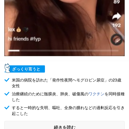
ざっくり言うと
米国の病院を訪れた「発作性夜間ヘモグロビン尿症」の23歳
女性
治療継続のために髄膜炎、肺炎、破傷風の
ワクチン
を同時接種
した
すると一時的な失明、嘔吐、全身の腫れなどの過剰反応を引き
起こした
続きを読む