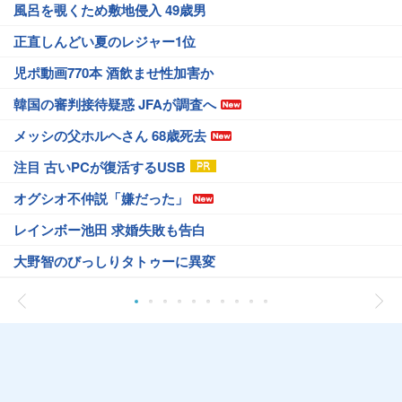
風呂を覗くため敷地侵入 49歳男
正直しんどい夏のレジャー1位
児ポ動画770本 酒飲ませ性加害か
韓国の審判接待疑惑 JFAが調査へ
メッシの父ホルヘさん 68歳死去
注目 古いPCが復活するUSB
オグシオ不仲説「嫌だった」
レインボー池田 求婚失敗も告白
大野智のびっしりタトゥーに異変