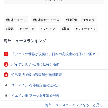
#海外ニュース
#海外総合ニュース
#TikTok
#カメラ
#病気
#メディア
#ワクチン
#家族
#フォーチュン
#感染症
海外ニュースランキング
「アニメの世界が現実に」日本の高校生の様子に中国ネット「青春」「うらやましい」
1
バイデン氏 がん骨に転移し激痛
2
竹島周辺で韓の調査船が無断調査
3
ユ・アイン 有罪確定後の近況か
4
イエメン軍 フーシ派攻撃を発表
5
海外ニュースランキングをもっと見る