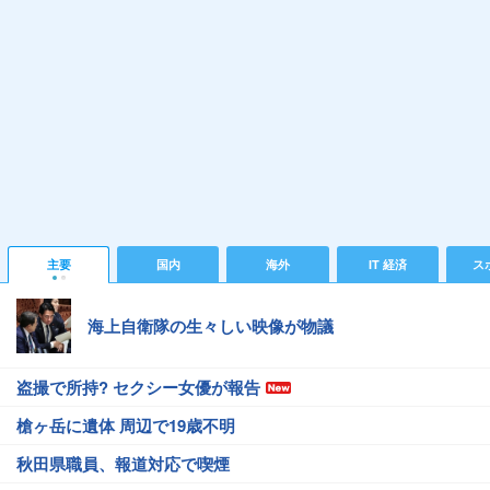
主要
国内
海外
IT 経済
ス
海上自衛隊の生々しい映像が物議
盗撮で所持? セクシー女優が報告
槍ヶ岳に遺体 周辺で19歳不明
秋田県職員、報道対応で喫煙