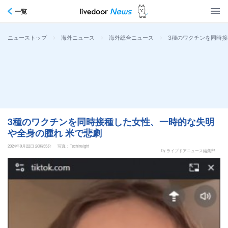
一覧
>
>
>
3種のワクチンを同時接
ニューストップ
海外ニュース
海外総合ニュース
3種のワクチンを同時接種した女性、一時的な失明
や全身の腫れ 米で悲劇
2024年9月22日 20時55分
写真：Techinsight
by ライブドアニュース編集部