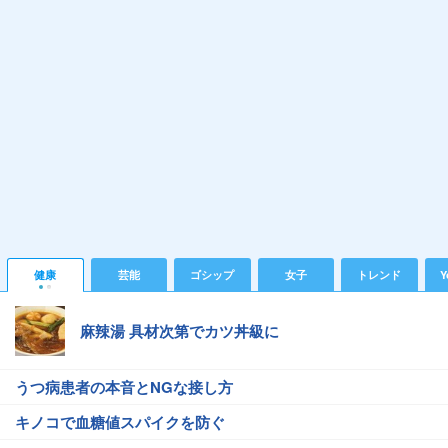
健康
芸能
ゴシップ
女子
トレンド
Y
麻辣湯 具材次第でカツ丼級に
うつ病患者の本音とNGな接し方
キノコで血糖値スパイクを防ぐ