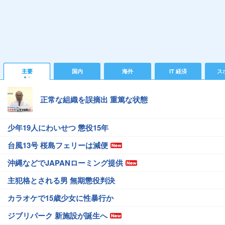
主要
国内
海外
IT 経済
ス
正常な組織を誤摘出 重篤な状態
少年19人にわいせつ 懲役15年
台風13号 桜島フェリーは減便
沖縄などでJAPANローミング提供
主犯格とされる男 無期懲役判決
カラオケで15歳少女に性暴行か
ジブリパーク 新施設が誕生へ