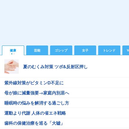
健康
芸能
ゴシップ
女子
トレンド
Y
夏のむくみ対策 ツボ&反射区押し
紫外線対策がビタミンD不足に
母が娘に減量強要→家庭内別居へ
睡眠時の悩みを解消する過ごし方
運動より代謝 人体の省エネ戦略
歯科の保健治療を巡る「大嘘」