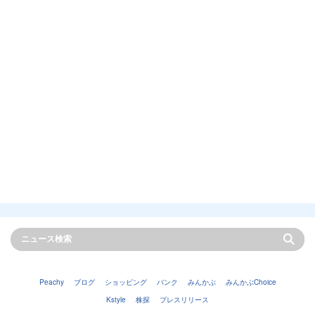
Peachy
ブログ
ショッピング
バンク
みんかぶ
みんかぶChoice
Kstyle
株探
プレスリリース