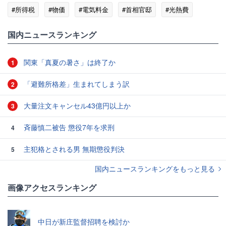
#所得税
#物価
#電気料金
#首相官邸
#光熱費
#住民税
国内ニュースランキング
関東「真夏の暑さ」は終了か
1
「避難所格差」生まれてしまう訳
2
大量注文キャンセル43億円以上か
3
斉藤慎二被告 懲役7年を求刑
4
主犯格とされる男 無期懲役判決
5
国内ニュースランキングをもっと見る
画像アクセスランキング
中日が新庄監督招聘を検討か