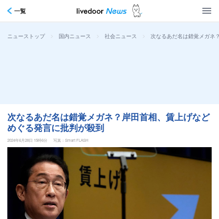
一覧
>
>
>
次なるあだ名は錯覚メガネ
ニューストップ
国内ニュース
社会ニュース
次なるあだ名は錯覚メガネ？岸田首相、賃上げなど
めぐる発言に批判が殺到
2024年6月28日 15時6分
写真：Smart FLASH