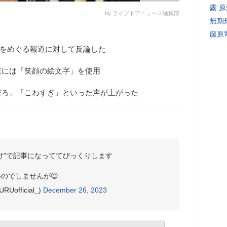
露 
by ライブドアニュース編集部
無期
藤原
身をめぐる報道に対して反論した
末には「笑顔の絵文字」を使用
だろ」「こわすぎ」といった声が上がった
だけ”で記事になっててびっくりします
のでしませんが😊
RUofficial_)
December 26, 2023