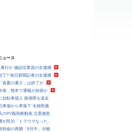
ニュース
に暴行か 施設従業員の女逮捕
包丁? 毎日新聞記者の女逮捕
「真夏の暑さ」は終了か
酔者」熊本で通報が頻発か
に自転車侵入 路側帯を逆走
駐車場から車落下 夫婦死傷
氏のPV風視察動画 立憲激怒
隣が民泊「トラウマなった」
新幹線の再開「8月中」示唆