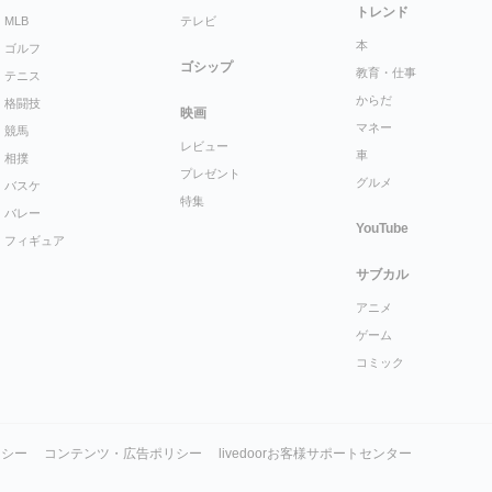
トレンド
MLB
テレビ
本
ゴルフ
ゴシップ
教育・仕事
テニス
からだ
格闘技
映画
マネー
競馬
レビュー
車
相撲
プレゼント
グルメ
バスケ
特集
バレー
YouTube
フィギュア
サブカル
アニメ
ゲーム
コミック
リシー
コンテンツ・広告ポリシー
livedoorお客様サポートセンター