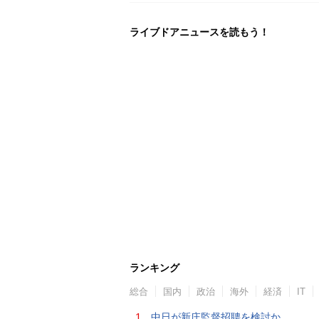
ライブドアニュースを読もう！
ランキング
総合
国内
政治
海外
経済
IT
1.
中日が新庄監督招聘を検討か