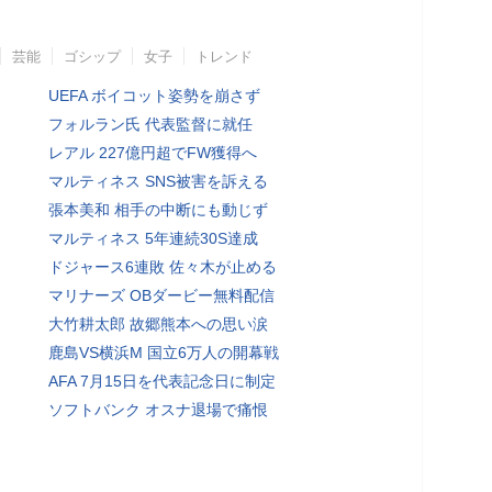
芸能
ゴシップ
女子
トレンド
UEFA ボイコット姿勢を崩さず
フォルラン氏 代表監督に就任
レアル 227億円超でFW獲得へ
マルティネス SNS被害を訴える
張本美和 相手の中断にも動じず
マルティネス 5年連続30S達成
ドジャース6連敗 佐々木が止める
マリナーズ OBダービー無料配信
大竹耕太郎 故郷熊本への思い涙
鹿島VS横浜M 国立6万人の開幕戦
AFA 7月15日を代表記念日に制定
ソフトバンク オスナ退場で痛恨