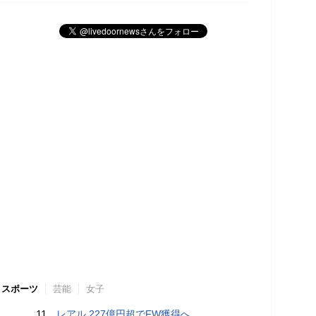
スポーツ
芸能
女子
11.
レアル 227億円超でFW獲得へ