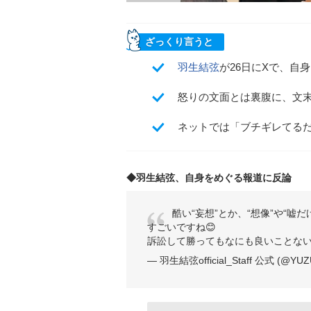
ざっくり言うと
羽生結弦
が26日にXで、自
怒りの文面とは裏腹に、文
ネットでは「ブチギレてる
◆羽生結弦、自身をめぐる報道に反論
酷い“妄想”とか、“想像”や“嘘
すごいですね😊
訴訟して勝ってもなにも良いことない
— 羽生結弦official_Staff 公式 (@YUZU