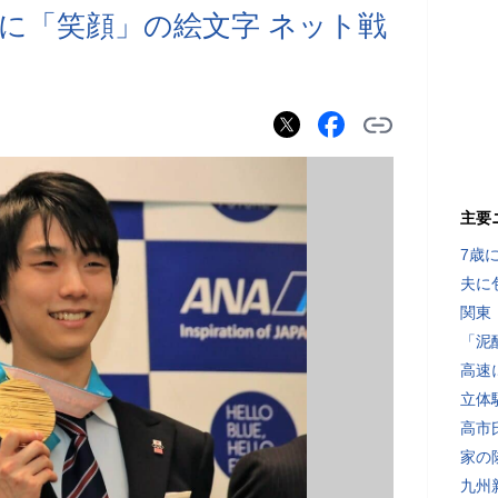
に「笑顔」の絵文字 ネット戦
主要
7歳
夫に
関東
「泥
高速
立体
高市
家の
九州