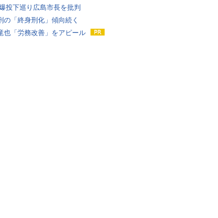
原爆投下巡り広島市長を批判
刑の「終身刑化」傾向続く
竜也「労務改善」をアピール