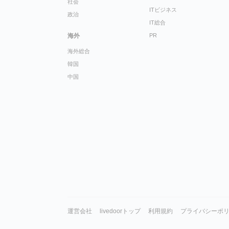
社会
ITビジネス
政治
IT総合
海外
PR
海外総合
韓国
中国
運営会社
livedoorトップ
利用規約
プライバシーポ