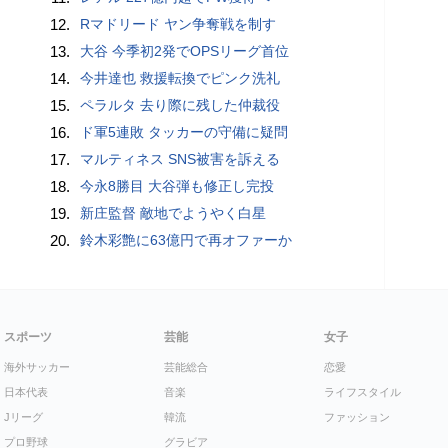
12.
Rマドリード ヤン争奪戦を制す
13.
大谷 今季初2発でOPSリーグ首位
14.
今井達也 救援転換でピンク洗礼
15.
ペラルタ 去り際に残した仲裁役
16.
ド軍5連敗 タッカーの守備に疑問
17.
マルティネス SNS被害を訴える
18.
今永8勝目 大谷弾も修正し完投
19.
新庄監督 敵地でようやく白星
20.
鈴木彩艶に63億円で再オファーか
スポーツ
芸能
女子
海外サッカー
芸能総合
恋愛
日本代表
音楽
ライフスタイル
Jリーグ
韓流
ファッション
プロ野球
グラビア