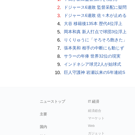
2.
ドジャース6連敗 監督采配に疑問
3.
ドジャース6連敗 佐々木が止める
4.
大谷 移籍後135本 歴代4位浮上
5.
岡本和真 新人打点で球団3位浮上
6.
りくりゅうに「そろそろ飽きた」
7.
張本美和 相手の中断にも動じず
8.
サラーの年俸 世界32位の現実
9.
インドネシア球児2人が始球式
10.
巨人守護神 岩瀬以来の5年連続S
ニューストップ
IT 経済
経済総合
主要
マーケット
Web
国内
ガジェット