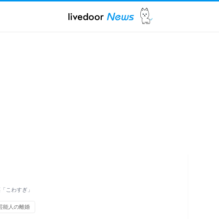
慄「こわすぎ」
芸能人の離婚