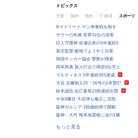
トピックス
主要
国内
海外
IT 経済
スポーツ
Rマドリード ヤン争奪戦を制す
サラーの年俸 世界32位の現実
巨人守護神 岩瀬以来の5年連続S
新庄監督 敵地でようやく白星
韓国サッカー協会 警察が捜索
岡本和真 新人打点で球団3位浮上
マルティネス 5年連続30S達成
大谷 左膝抱え25・26号の2本塁打
鈴木誠也 自己最長23戦連続出塁
今永8勝目 大谷弾も修正し完投
阪神ガルシア 2戦連続弾で躍動
阪神・大竹 熊本地震後に涙の1勝
もっと見る