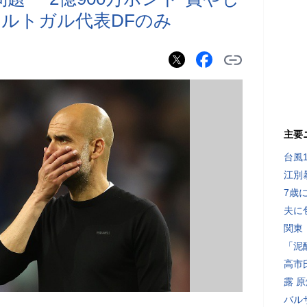
ルトガル代表DFのみ
主要
台風
江別
7歳
夫に
関東
「泥
高市
露 
バル