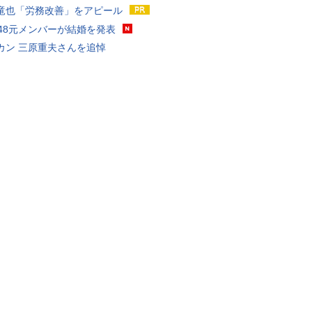
竜也「労務改善」をアピール
T48元メンバーが結婚を発表
カン 三原重夫さんを追悼