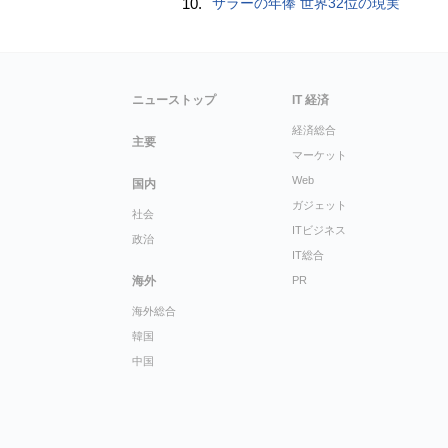
10.
サラーの年俸 世界32位の現実
ニューストップ
IT 経済
経済総合
主要
マーケット
Web
国内
ガジェット
社会
ITビジネス
政治
IT総合
海外
PR
海外総合
韓国
中国