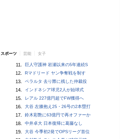
スポーツ
芸能
女子
11.
巨人守護神 岩瀬以来の5年連続S
12.
Rマドリード ヤン争奪戦を制す
13.
ペラルタ 去り際に残した仲裁役
14.
インドネシア球児2人が始球式
15.
レアル 227億円超でFW獲得へ
16.
大谷 左膝抱え25・26号の2本塁打
17.
鈴木彩艶に63億円で再オファーか
18.
中井卓大 日本復帰に葛藤なし
19.
大谷 今季初2発でOPSリーグ首位