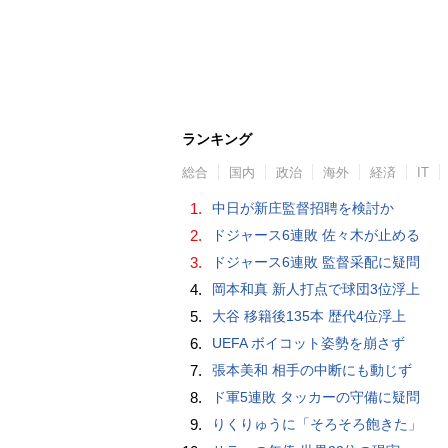
ランキング
総合
国内
政治
海外
経済
IT
1.
中日が新庄監督招聘を検討か
2.
ドジャース6連敗 佐々木が止める
3.
ドジャース6連敗 監督采配に疑問
4.
岡本和真 新人打点で球団3位浮上
5.
大谷 移籍後135本 歴代4位浮上
6.
UEFA ボイコット姿勢を崩さず
7.
張本美和 相手の中断にも動じず
8.
ド軍5連敗 タッカーの守備に疑問
9.
りくりゅうに「そろそろ飽きた」