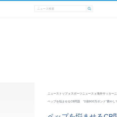
ニューストップ
スポーツニュース
海外サッカーニ
>
>
ペップを悩ませるCB問題 “2億900万ポンド”費や
ペップを悩ませるCB問