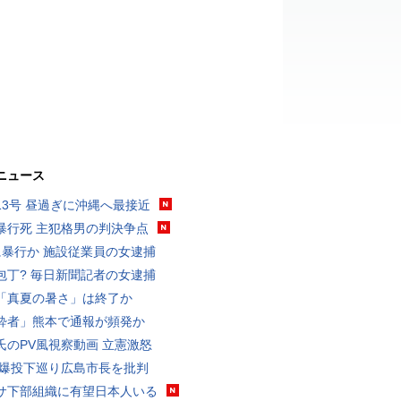
ニュース
13号 昼過ぎに沖縄へ最接近
暴行死 主犯格男の判決争点
に暴行か 施設従業員の女逮捕
包丁? 毎日新聞記者の女逮捕
「真夏の暑さ」は終了か
酔者」熊本で通報が頻発か
氏のPV風視察動画 立憲激怒
原爆投下巡り広島市長を批判
サ下部組織に有望日本人いる