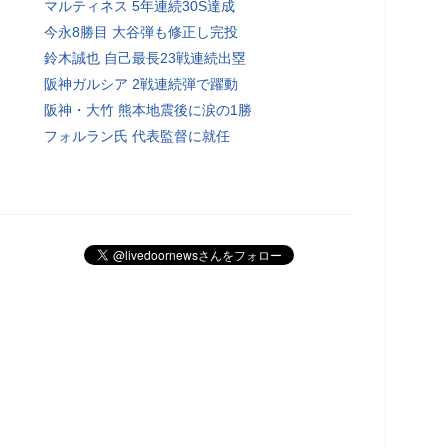
マルティネス 5年連続30S達成
今永8勝目 大谷弾も修正し完投
鈴木誠也 自己最長23戦連続出塁
阪神ガルシア 2戦連続弾で躍動
阪神・大竹 熊本地震後に涙の1勝
フォルラン氏 代表監督に就任