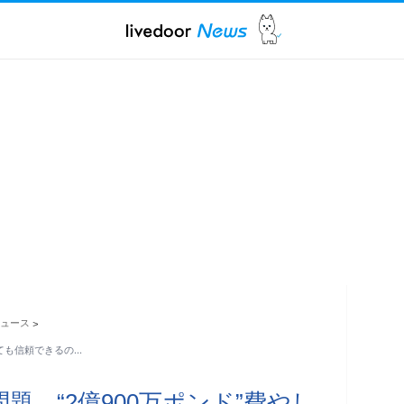
ュース
>
しても信頼できるの…
題 “2億900万ポンド”費やし