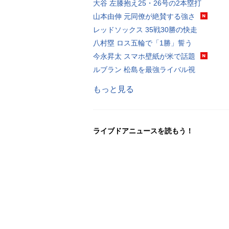
大谷 左膝抱え25・26号の2本塁打
山本由伸 元同僚が絶賛する強さ
レッドソックス 35戦30勝の快走
八村塁 ロス五輪で「1勝」誓う
今永昇太 スマホ壁紙が米で話題
ルブラン 松島を最強ライバル視
もっと見る
ライブドアニュースを読もう！