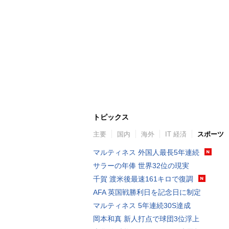
トピックス
主要
国内
海外
IT 経済
スポーツ
マルティネス 外国人最長5年連続
サラーの年俸 世界32位の現実
千賀 渡米後最速161キロで復調
AFA 英国戦勝利日を記念日に制定
マルティネス 5年連続30S達成
岡本和真 新人打点で球団3位浮上