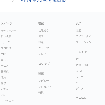
20.
中村敬斗 ランス会長が残留示唆
スポーツ
芸能
女子
海外サッカー
芸能総合
恋愛
日本代表
音楽
ライフスタイル
Jリーグ
韓流
ファッション
プロ野球
グラビア
トレンド
MLB
テレビ
本
ゴルフ
ゴシップ
教育・仕事
テニス
からだ
格闘技
映画
マネー
競馬
レビュー
車
相撲
プレゼント
グルメ
バスケ
特集
バレー
YouTube
フィギュア