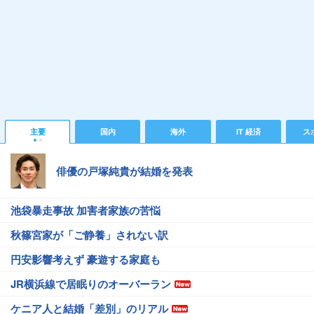
主要
国内
海外
IT 経済
ス
俳優の戸塚純貴が結婚を発表
池袋暴走事故 加害者家族の苦悩
秋篠宮家が「ご静養」されない訳
円安影響考えず 豪遊する家庭も
JR横浜線で居眠りのオーバーラン
ケニア人と結婚「差別」のリアル