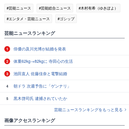
#芸能ニュース
#芸能総合ニュース
#木村有希（ゆきぽよ）
#エンタメ・芸能ニュース
#ゴシップ
芸能ニュースランキング
俳優の及川光博が結婚を発表
1
体重62kg→82kgに 寺田心の生活
2
池田直人 佐藤佳奈と電撃結婚
3
朝ドラ 次週予告に「ゲンナリ」
4
黒木啓司氏 逮捕されていたか
5
芸能ニュースランキングをもっと見る
画像アクセスランキング