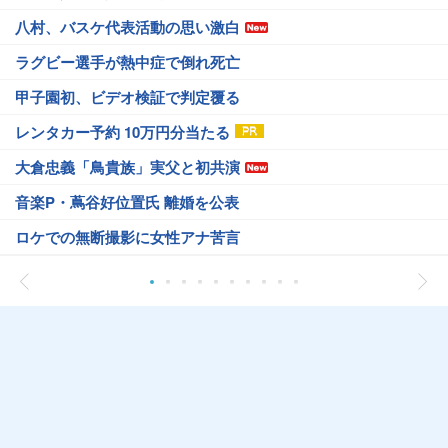
八村、バスケ代表活動の思い激白
ラグビー選手が熱中症で倒れ死亡
甲子園初、ビデオ検証で判定覆る
レンタカー予約 10万円分当たる
大倉忠義「鳥貴族」実父と初共演
音楽P・蔦谷好位置氏 離婚を公表
ロケでの無断撮影に女性アナ苦言