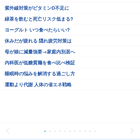
紫外線対策がビタミンD不足に
緑茶を飲むと死亡リスク低まる?
ヨーグルト いつ食べたらいい?
休みだが疲れる 隠れ疲労対策は
母が娘に減量強要→家庭内別居へ
内科医が低糖質麺を食べ比べ検証
睡眠時の悩みを解消する過ごし方
運動より代謝 人体の省エネ戦略