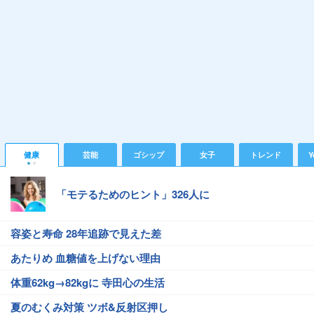
健康
芸能
ゴシップ
女子
トレンド
Y
「モテるためのヒント」326人に
容姿と寿命 28年追跡で見えた差
あたりめ 血糖値を上げない理由
体重62kg→82kgに 寺田心の生活
夏のむくみ対策 ツボ&反射区押し