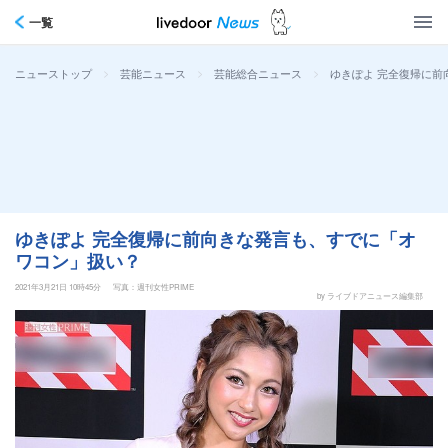
一覧
>
>
>
ゆきぽよ 完全復帰に
ニューストップ
芸能ニュース
芸能総合ニュース
ゆきぽよ 完全復帰に前向きな発言も、すでに「オ
ワコン」扱い？
2021年3月21日 10時45分
写真：週刊女性PRIME
by ライブドアニュース編集部