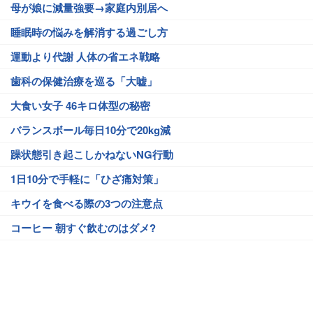
母が娘に減量強要→家庭内別居へ
睡眠時の悩みを解消する過ごし方
運動より代謝 人体の省エネ戦略
歯科の保健治療を巡る「大嘘」
大食い女子 46キロ体型の秘密
バランスボール毎日10分で20kg減
躁状態引き起こしかねないNG行動
1日10分で手軽に「ひざ痛対策」
キウイを食べる際の3つの注意点
コーヒー 朝すぐ飲むのはダメ?