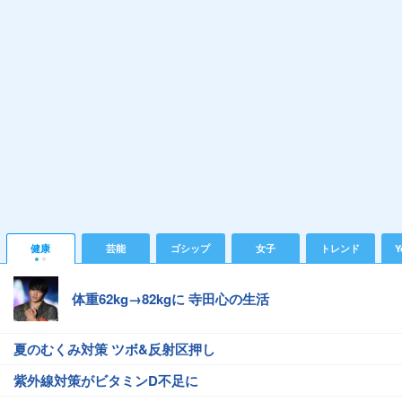
健康
芸能
ゴシップ
女子
トレンド
Y
体重62kg→82kgに 寺田心の生活
夏のむくみ対策 ツボ&反射区押し
紫外線対策がビタミンD不足に