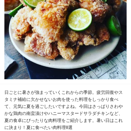
日ごとに暑さが強まっていくこれからの季節。疲労回復やス
タミナ補給に欠かせないお肉を使った料理をしっかり食べ
て、元気に夏を過ごしたいですよね。今回はさっぱりさわや
かな鶏肉の南蛮漬けやハニーマスタードサラダチキンなど、
夏の食卓にぴったりな肉料理をご紹介します。暑い日はこれ
に決まり！夏に食べたい肉料理8選