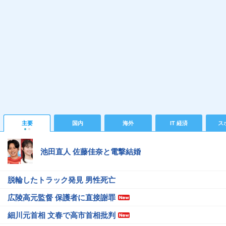
主要
国内
海外
IT 経済
ス
池田直人 佐藤佳奈と電撃結婚
脱輪したトラック発見 男性死亡
広陵高元監督 保護者に直接謝罪
細川元首相 文春で高市首相批判