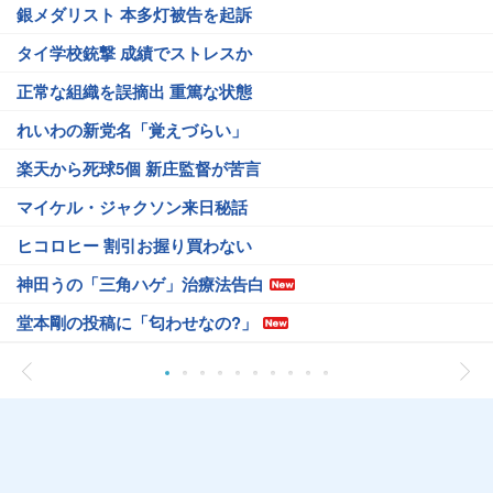
銀メダリスト 本多灯被告を起訴
タイ学校銃撃 成績でストレスか
正常な組織を誤摘出 重篤な状態
れいわの新党名「覚えづらい」
楽天から死球5個 新庄監督が苦言
マイケル・ジャクソン来日秘話
ヒコロヒー 割引お握り買わない
神田うの「三角ハゲ」治療法告白
堂本剛の投稿に「匂わせなの?」