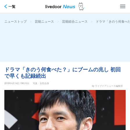
一覧
>
>
>
ドラマ「きのう何食べ
ニューストップ
芸能ニュース
芸能総合ニュース
ドラマ「きのう何食べた？」にブームの兆し 初回
で早くも記録続出
2019年4月14日 19時10分
写真：女性自身
by ライブドアニュース編集部