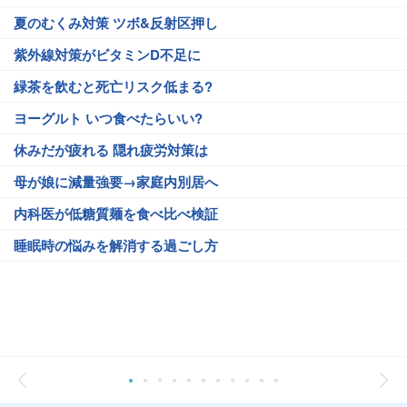
夏のむくみ対策 ツボ&反射区押し
紫外線対策がビタミンD不足に
緑茶を飲むと死亡リスク低まる?
ヨーグルト いつ食べたらいい?
休みだが疲れる 隠れ疲労対策は
母が娘に減量強要→家庭内別居へ
内科医が低糖質麺を食べ比べ検証
睡眠時の悩みを解消する過ごし方