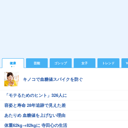
健康
芸能
ゴシップ
女子
トレンド
Y
キノコで血糖値スパイクを防ぐ
「モテるためのヒント」326人に
容姿と寿命 28年追跡で見えた差
あたりめ 血糖値を上げない理由
体重62kg→82kgに 寺田心の生活