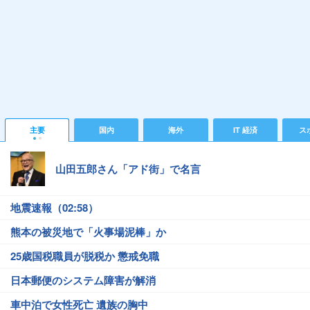
主要
国内
海外
IT 経済
ス
山田五郎さん「アド街」で名言
地震速報（02:58）
熊本の被災地で「火事場泥棒」か
25歳国税職員が脱税か 懲戒免職
日本郵便のシステム障害が解消
車中泊で女性死亡 遺族の胸中