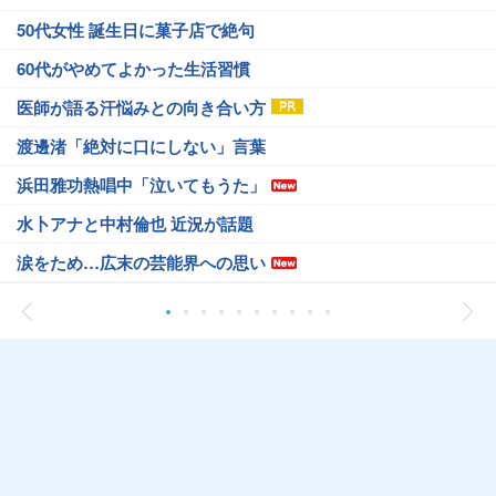
50代女性 誕生日に菓子店で絶句
60代がやめてよかった生活習慣
医師が語る汗悩みとの向き合い方
渡邊渚「絶対に口にしない」言葉
浜田雅功熱唱中「泣いてもうた」
水卜アナと中村倫也 近況が話題
涙をため…広末の芸能界への思い