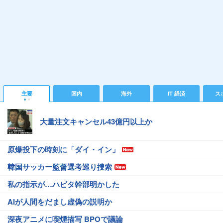
主要
国内
海外
IT 経済
ス
大量注文キャンセル43億円以上か
原爆投下の時刻に「ダイ・イン」
韓国サッカー監督選考巡り捜索
私の指示が…ハビタ幹部明かした
AIが人間をだまし虚偽の説明か
深夜アニメに喫煙描写 BPOで議論