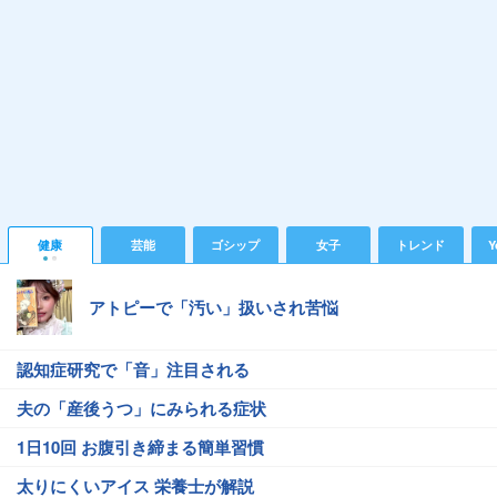
健康
芸能
ゴシップ
女子
トレンド
Y
アトピーで「汚い」扱いされ苦悩
認知症研究で「音」注目される
夫の「産後うつ」にみられる症状
1日10回 お腹引き締まる簡単習慣
太りにくいアイス 栄養士が解説