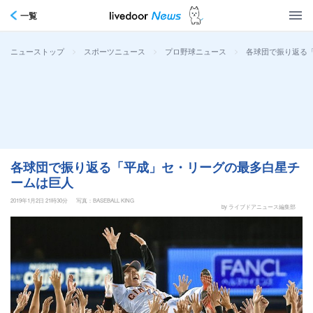
一覧
>
>
>
各球団で振り返る
ニューストップ
スポーツニュース
プロ野球ニュース
各球団で振り返る「平成」セ・リーグの最多白星チ
ームは巨人
2019年1月2日 21時30分
写真：BASEBALL KING
by ライブドアニュース編集部