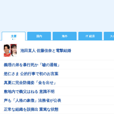
主要
国内
海外
IT 経済
ス
池田直人 佐藤佳奈と電撃結婚
義理の弟を暴行死か「嘘の通報」
悠仁さま 公的行事で初のお言葉
真夏に完全防備姿「金を出せ」
敷地内で義父はねる 意識不明
声も「人格の象徴」法務省が公表
正常な組織を誤摘出 重篤な状態