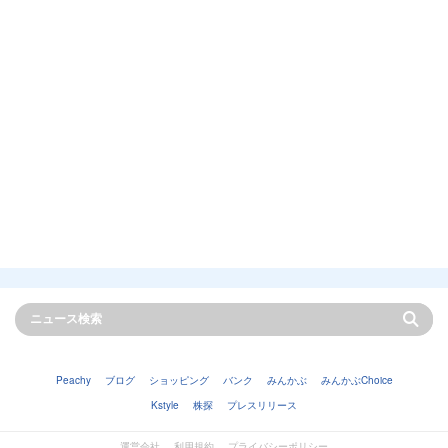
Peachy
ブログ
ショッピング
バンク
みんかぶ
みんかぶChoice
Kstyle
株探
プレスリリース
運営会社
利用規約
プライバシーポリシー