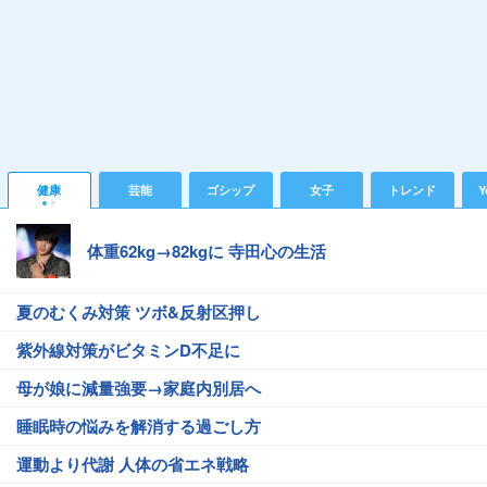
健康
芸能
ゴシップ
女子
トレンド
Y
体重62kg→82kgに 寺田心の生活
夏のむくみ対策 ツボ&反射区押し
紫外線対策がビタミンD不足に
母が娘に減量強要→家庭内別居へ
睡眠時の悩みを解消する過ごし方
運動より代謝 人体の省エネ戦略