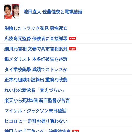
池田直人 佐藤佳奈と電撃結婚
脱輪したトラック発見 男性死亡
広陵高元監督 保護者に直接謝罪
細川元首相 文春で高市首相批判
銀メダリスト 本多灯被告を起訴
タイ学校銃撃 成績でストレスか
正常な組織を誤摘出 重篤な状態
れいわの新党名「覚えづらい」
楽天から死球5個 新庄監督が苦言
マイケル・ジャクソン来日秘話
ヒコロヒー 割引お握り買わない
神田うの「三角ハゲ」治療法告白