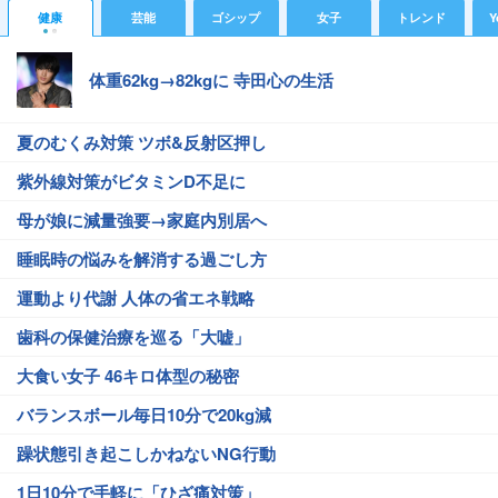
健康
芸能
ゴシップ
女子
トレンド
Y
体重62kg→82kgに 寺田心の生活
夏のむくみ対策 ツボ&反射区押し
紫外線対策がビタミンD不足に
母が娘に減量強要→家庭内別居へ
睡眠時の悩みを解消する過ごし方
運動より代謝 人体の省エネ戦略
歯科の保健治療を巡る「大嘘」
大食い女子 46キロ体型の秘密
バランスボール毎日10分で20kg減
躁状態引き起こしかねないNG行動
1日10分で手軽に「ひざ痛対策」