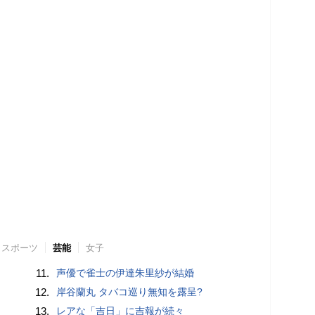
スポーツ
芸能
女子
11.
声優で雀士の伊達朱里紗が結婚
12.
岸谷蘭丸 タバコ巡り無知を露呈?
13.
レアな「吉日」に吉報が続々