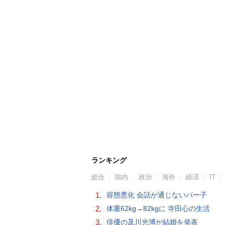
ランキング
総合
国内
政治
海外
経済
IT
1.
容態悪化 会話が通じないパー子
2.
体重62kg→82kgに 寺田心の生活
3.
俳優の及川光博が結婚を発表