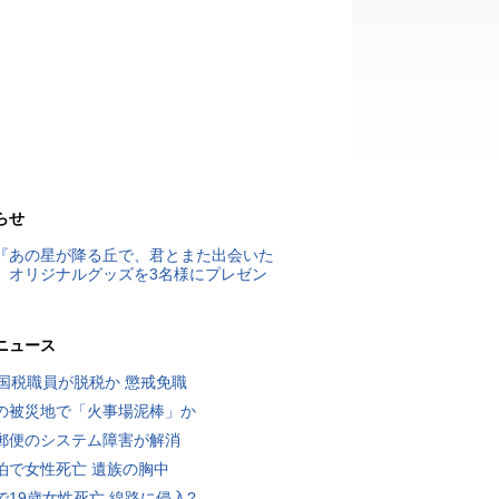
らせ
『あの星が降る丘で、君とまた出会いた
』オリジナルグッズを3名様にプレゼン
ニュース
歳国税職員が脱税か 懲戒免職
の被災地で「火事場泥棒」か
郵便のシステム障害が解消
泊で女性死亡 遺族の胸中
で19歳女性死亡 線路に侵入?