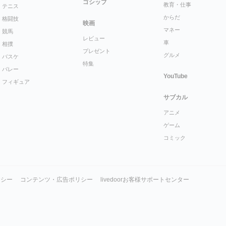
ゴシップ
教育・仕事
テニス
からだ
格闘技
映画
マネー
競馬
レビュー
車
相撲
プレゼント
グルメ
バスケ
特集
バレー
YouTube
フィギュア
サブカル
アニメ
ゲーム
コミック
リシー
コンテンツ・広告ポリシー
livedoorお客様サポートセンター