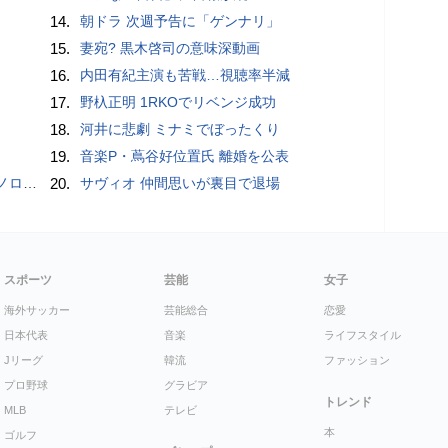
14.
朝ドラ 次週予告に「ゲンナリ」
15.
妻宛? 黒木啓司の意味深動画
16.
内田有紀主演も苦戦…視聴率半減
17.
野杁正明 1RKOでリベンジ成功
18.
河井に悲劇 ミナミでぼったくり
19.
音楽P・蔦谷好位置氏 離婚を公表
こいい」
20.
サヴィオ 仲間思いが裏目で退場
スポーツ
芸能
女子
海外サッカー
芸能総合
恋愛
日本代表
音楽
ライフスタイル
Jリーグ
韓流
ファッション
プロ野球
グラビア
トレンド
MLB
テレビ
本
ゴルフ