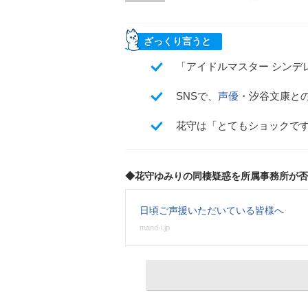
ざっくり言うと
「アイドルマスター シンデ
SNSで、
声優
・汐谷文康と
花守は「とてもショックで
◆花守ゆみりの同棲疑惑を所属事務所が否
日頃ご声援いただいている皆様へ
mand-i.jp