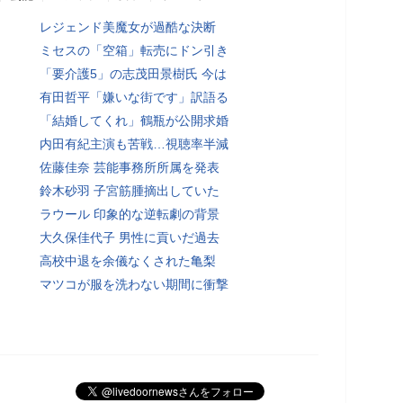
レジェンド美魔女が過酷な決断
ミセスの「空箱」転売にドン引き
「要介護5」の志茂田景樹氏 今は
有田哲平「嫌いな街です」訳語る
「結婚してくれ」鶴瓶が公開求婚
内田有紀主演も苦戦…視聴率半減
佐藤佳奈 芸能事務所所属を発表
鈴木砂羽 子宮筋腫摘出していた
ラウール 印象的な逆転劇の背景
大久保佳代子 男性に貢いだ過去
高校中退を余儀なくされた亀梨
マツコが服を洗わない期間に衝撃