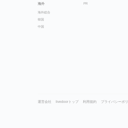
海外
PR
海外総合
韓国
中国
運営会社
livedoorトップ
利用規約
プライバシーポ