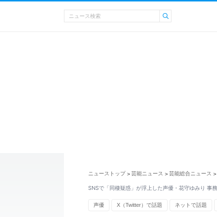
ニューストップ
芸能ニュース
芸能総合ニュース
>
>
>
SNSで「同棲疑惑」が浮上した声優・花守ゆみり 事
声優
X（Twitter）で話題
ネットで話題