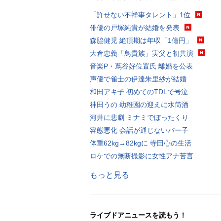
「許せない不祥事タレント」1位
俳優の戸塚純貴が結婚を発表
森脇健児 絶頂期は年収「1億円」
大倉忠義「鳥貴族」実父と初共演
音楽P・蔦谷好位置氏 離婚を公表
声優で雀士の伊達朱里紗が結婚
和田アキ子 初めてのTDLで号泣
神田うの 幼稚園の迎えに水筒酒
河井に悲劇 ミナミでぼったくり
容態悪化 会話が通じないパー子
体重62kg→82kgに 寺田心の生活
ロケでの無断撮影に女性アナ苦言
もっと見る
ライブドアニュースを読もう！