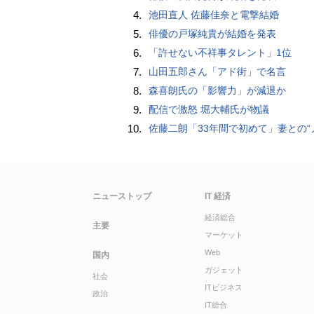
4.
池田直人 佐藤佳奈と電撃結婚
5.
俳優の戸塚純貴が結婚を発表
6.
「許せない不祥事タレント」1位
7.
山田五郎さん「アド街」で名言
8.
森喜朗氏の「影響力」が減退か
9.
配信で激怒 堀大輔氏が物議
10.
佐藤二朗「33年間で初めて」妻との“ノロケ砲”に反響続々「威力抜群」「奥様かっ
ニューストップ
IT 経済
経済総合
主要
マーケット
Web
国内
ガジェット
社会
ITビジネス
政治
IT総合