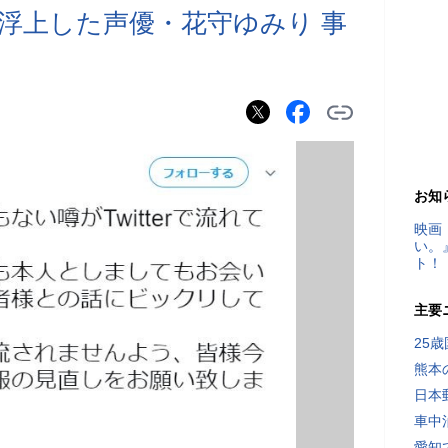
が浮上した声優・花守ゆみり 事
お知
映画
い。
ト！
主要
25
熊本
日本
車中
愛知