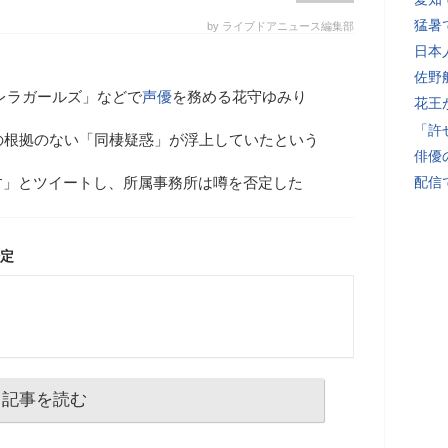
猛暑
by ライブドアニュース編集部
日本
佐野
レラガールズ」などで
声優
を務める花守ゆみり
花王
「許
の根拠のない「同棲疑惑」が浮上していたという
俳優
す」とツイートし、所属事務所は噂を否定した
配信
定
記事を読む