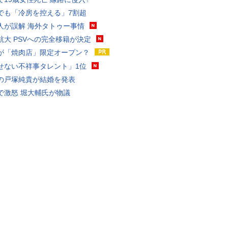
でも「冷房を控える」7割超
人が誤解 海外タトゥー事情
航大 PSVへの完全移籍が決定
が「焼肉店」限定オープン？
せない不祥事タレント」1位
の戸塚純貴が結婚を発表
で激怒 堀大輔氏が物議