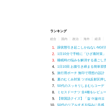
ランキング
総合
国内
政治
海外
経済
1.
躁状態引き起こしかねないNG行
2.
1日10分で手軽に「ひざ痛対策」
3.
睡眠時の悩みを解消する過ごし
4.
1日10回 お腹引き締まる簡単習
5.
旅行用ポーチ 無印で理想の設計
6.
夏のむくみ対策 ツボ&反射区押
7.
50代のスッキリしまむらコーデ
8.
ミセスドーナツ 全4種をレビュ
9.
【韓国語クイズ】「잘 어울려요（チャル オウルリョヨ）」の意味は
10.
50代のリアルすぎる悩みに共感