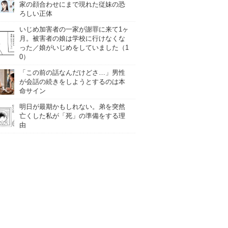
家の顔合わせにまで現れた従妹の恐
ろしい正体
いじめ加害者の一家が謝罪に来て1ヶ
月。被害者の娘は学校に行けなくな
った／娘がいじめをしていました（1
0）
「この前の話なんだけどさ…」男性
が会話の続きをしようとするのは本
命サイン
明日が最期かもしれない。弟を突然
亡くした私が「死」の準備をする理
由