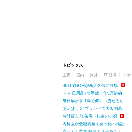
トピックス
主要
国内
海外
IT 経済
スポ
BELLYGOMが新大久保に登場
トト 日用品7つ手放し年9万節約
毎日早歩き 1年で何キロ痩せるか
あいぱく 34ブランドで大阪開幕
時計店主 喫茶店へ転身の夫婦
内科医が低糖質麺を食べ比べ検証
赤ちゃん貧血 数値より子を見よ