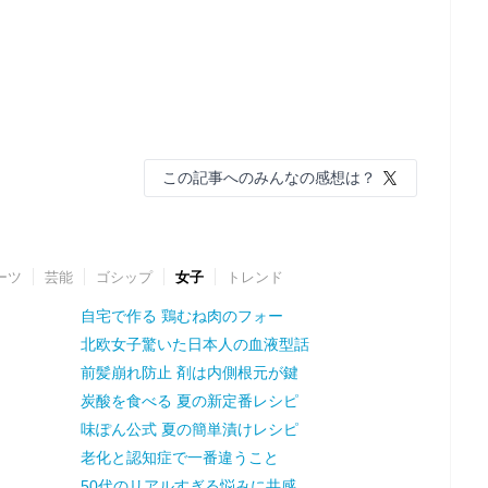
この記事へのみんなの感想は？
ーツ
芸能
ゴシップ
女子
トレンド
自宅で作る 鶏むね肉のフォー
北欧女子驚いた日本人の血液型話
前髪崩れ防止 剤は内側根元が鍵
炭酸を食べる 夏の新定番レシピ
味ぽん公式 夏の簡単漬けレシピ
老化と認知症で一番違うこと
50代のリアルすぎる悩みに共感