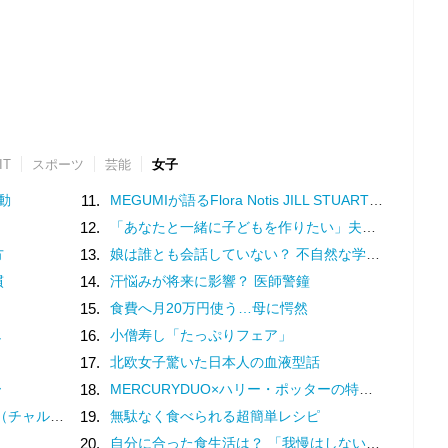
IT
スポーツ
芸能
女子
動
11.
MEGUMIが語るFlora Notis JILL STUARTの新たな香り♡幸福感を纏うフレグランス
12.
「あなたと一緒に子どもを作りたい」夫の実家でアルバムを見て抱いた気持ち／子どもが欲しいかわかりません（17）
方
13.
娘は誰とも会話していない？ 不自然な学校での様子を話す担任は、さらに余計なことを／家族全員でいじめと戦うということ。（3）
慣
14.
汗悩みが将来に影響？ 医師警鐘
15.
食費へ月20万円使う…母に愕然
し
16.
小僧寿し「たっぷりフェア」
17.
北欧女子驚いた日本人の血液型話
ー
18.
MERCURYDUO×ハリー・ポッターの特別コレクション♡魔法界を纏う限定アイテム登場
？褒め言葉です♡
19.
無駄なく食べられる超簡単レシピ
20.
自分に合った食生活は？ 「我慢はしない」けど「体重は落ちていく」食事内容を模索してみた