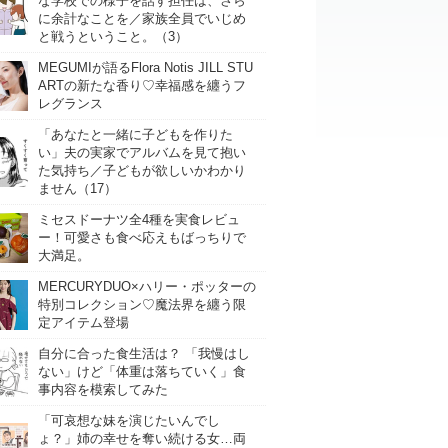
な学校での様子を話す担任は、さら
に余計なことを／家族全員でいじめ
と戦うということ。（3）
MEGUMIが語るFlora Notis JILL STU
ARTの新たな香り♡幸福感を纏うフ
レグランス
「あなたと一緒に子どもを作りた
い」夫の実家でアルバムを見て抱い
た気持ち／子どもが欲しいかわかり
ません（17）
ミセスドーナツ全4種を実食レビュ
ー！可愛さも食べ応えもばっちりで
大満足。
MERCURYDUO×ハリー・ポッターの
特別コレクション♡魔法界を纏う限
定アイテム登場
自分に合った食生活は？ 「我慢はし
ない」けど「体重は落ちていく」食
事内容を模索してみた
「可哀想な妹を演じたいんでし
ょ？」姉の幸せを奪い続ける女…両