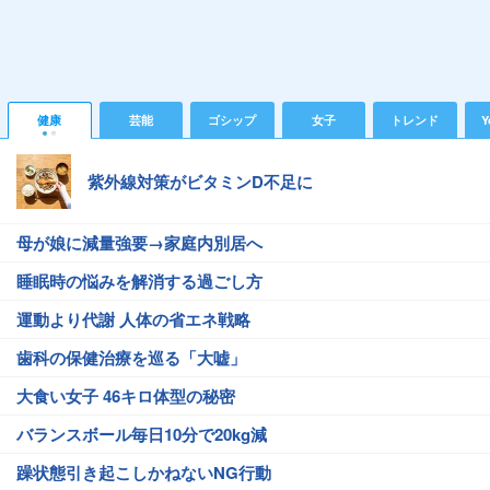
健康
芸能
ゴシップ
女子
トレンド
Y
紫外線対策がビタミンD不足に
母が娘に減量強要→家庭内別居へ
睡眠時の悩みを解消する過ごし方
運動より代謝 人体の省エネ戦略
歯科の保健治療を巡る「大嘘」
大食い女子 46キロ体型の秘密
バランスボール毎日10分で20kg減
躁状態引き起こしかねないNG行動