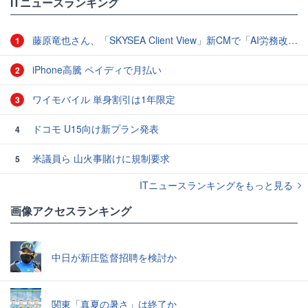
ITニュースランキング
藤原竜也さん、「SKYSEA Client View」新CMで「AI労務改善」をアピール 働き方をAIが分析したら「すぐに休んで」と言われる？
1
iPhone高騰 ペイディで月払い
2
ワイモバイル 単身割引は1年限定
3
ドコモ U15向け新プラン発表
4
米議員ら 山火事賭けに規制要求
5
ITニュースランキングをもっと見る
画像アクセスランキング
中日が新庄監督招聘を検討か
関東「真夏の暑さ」は終了か