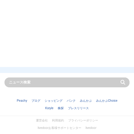
Peachy
ブログ
ショッピング
バンク
みんかぶ
みんかぶChoice
Kstyle
株探
プレスリリース
運営会社
利用規約
プライバシーポリシー
livedoorお客様サポートセンター
livedoor