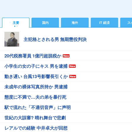
主要
国内
海外
IT 経済
ス
主犯格とされる男 無期懲役判決
20代税務署員 1億円超脱税か
小学生の女の子にキス 男を逮捕
動き遅い 台風13号影響長引くか
未成年の裸体写真所持か 男逮捕
態度に不満で…夫の弟を暴行死
駅で流れた「不適切音声」に声明
世紀の大誤審? 晴れ舞台で悲劇
レアルでの経験 中井卓大が回想