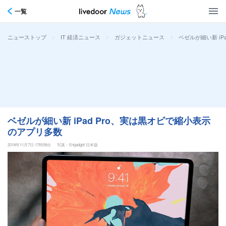
一覧
>
>
>
ベゼルが細い新 i
ニューストップ
IT 経済ニュース
ガジェットニュース
ベゼルが細い新 iPad Pro、実は黒オビで縮小表示
のアプリ多数
2018年11月7日 17時58分
写真：Engadget 日本版