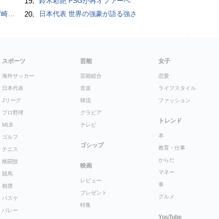
19.
鈴木彩艶 PSGが再オファーへ
以来の勝利
20.
日本代表 世界の強豪が語る強さ
スポーツ
芸能
女子
海外サッカー
芸能総合
恋愛
日本代表
音楽
ライフスタイル
Jリーグ
韓流
ファッション
プロ野球
グラビア
トレンド
MLB
テレビ
本
ゴルフ
ゴシップ
教育・仕事
テニス
からだ
格闘技
映画
マネー
競馬
レビュー
車
相撲
プレゼント
グルメ
バスケ
特集
バレー
YouTube