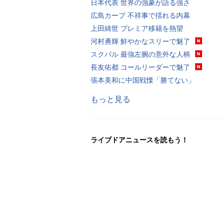
日本代表 世界の強豪が語る強さ
広島カープ 不祥事で揺れる内幕
上田綺世 プレミア移籍を熱望
河村勇輝 鮮やかなスリーで魅了
スクバル 最強左腕の意外な人柄
長友佑都 コールリーダーで魅了
張本美和に中国戦慄「勝てない」
もっと見る
ライブドアニュースを読もう！