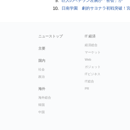
9.
巨人のベテラン左腕が「密会」か
10.
日南学園 劇的サヨナラ初戦突破！宮崎県勢は甲子園で令和初勝利 九回２死走者なしから３連打→明徳義塾との接戦制して２０１８年
ニューストップ
IT 経済
経済総合
主要
マーケット
Web
国内
ガジェット
社会
ITビジネス
政治
IT総合
海外
PR
海外総合
韓国
中国