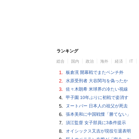
ランキング
総合
国内
政治
海外
経済
IT
1.
板倉滉 開幕戦でまたベンチ外
2.
水原受刑者 大谷関与を偽ったか
3.
佐々木朗希 米球界の冷たい視線
4.
甲子園 10年ぶりに初戦で姿消す
5.
ヌートバー 日本人の祖父が死去
6.
張本美和に中国戦慄「勝てない」
7.
須江監督 女子部員に3条件提示
8.
オイシックス又吉が現役引退表明