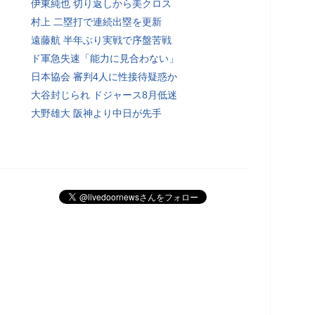
伊東純也 切り返しから美クロス
村上 二塁打で連続出塁を更新
遠藤航 半年ぶり実戦で序盤苦戦
ド軍急失速「能力に見合わない」
日本協会 審判4人に性接待疑惑か
大谷封じられ ドジャース8月低迷
大野雄大 阪神より中日が先手