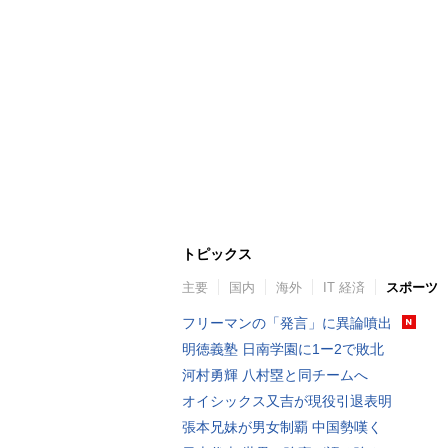
トピックス
主要
国内
海外
IT 経済
スポーツ
フリーマンの「発言」に異論噴出
明徳義塾 日南学園に1ー2で敗北
河村勇輝 八村塁と同チームへ
オイシックス又吉が現役引退表明
張本兄妹が男女制覇 中国勢嘆く