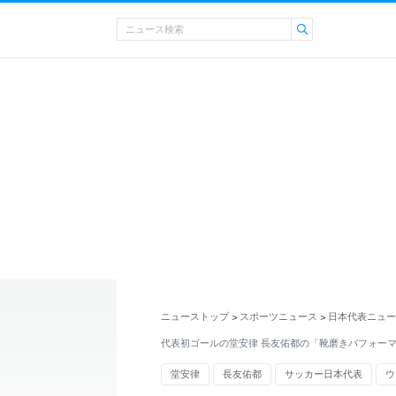
ニューストップ
スポーツニュース
日本代表ニュー
>
>
代表初ゴールの堂安律 長友佑都の「靴磨きパフォー
堂安律
長友佑都
サッカー日本代表
ウ