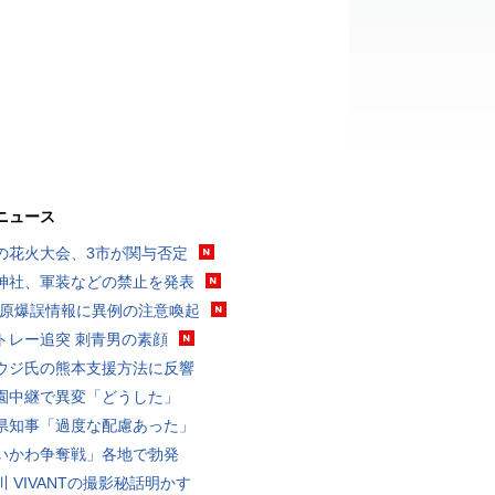
ニュース
の花火大会、3市が関与否定
神社、軍装などの禁止を発表
K 原爆誤情報に異例の注意喚起
トレー追突 刺青男の素顔
ウジ氏の熊本支援方法に反響
園中継で異変「どうした」
県知事「過度な配慮あった」
いかわ争奪戦」各地で勃発
川 VIVANTの撮影秘話明かす