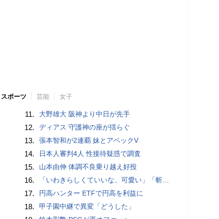
スポーツ
芸能
女子
11.
大野雄大 阪神より中日が先手
12.
ディアス 守護神の座が揺らぐ
13.
張本智和が2連覇 妹とアベックV
14.
日本人審判4人 性接待疑惑で調査
15.
山本由伸 体調不良乗り越え好投
16.
「いわきらしくていいな、可愛い」「斬新」初出場初勝利の東日本国際大昌平、アルプス彩ったフラダンス部の応援に反響 部員は感無量「夢を見ているよう」
17.
円高ハンター ETFで円高を利益に
18.
甲子園中継で異変「どうした」