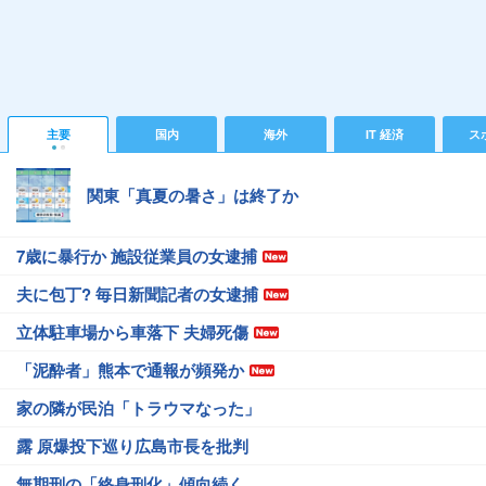
主要
国内
海外
IT 経済
ス
関東「真夏の暑さ」は終了か
7歳に暴行か 施設従業員の女逮捕
夫に包丁? 毎日新聞記者の女逮捕
立体駐車場から車落下 夫婦死傷
「泥酔者」熊本で通報が頻発か
家の隣が民泊「トラウマなった」
露 原爆投下巡り広島市長を批判
無期刑の「終身刑化」傾向続く