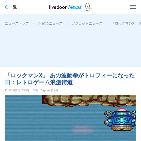
一覧
>
>
>
「ロックマンX」
ニューストップ
IT 経済ニュース
ガジェットニュース
「ロックマンX」 あの波動拳がトロフィーになった
日：レトロゲーム浪漫街道
2018年9月8日 10時0分
写真：Engadget 日本版