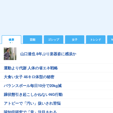
健康
芸能
ゴシップ
女子
トレンド
Y
山口達也 8年ぶり楽器姿に感涙か
運動より代謝 人体の省エネ戦略
大食い女子 46キロ体型の秘密
バランスボール毎日10分で20kg減
躁状態引き起こしかねないNG行動
アトピーで「汚い」扱いされ苦悩
認知症研究で「音」注目される